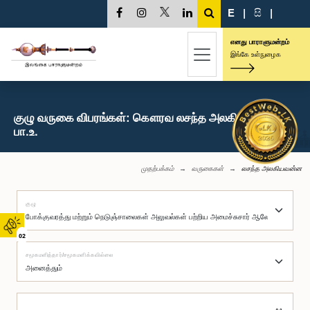
E
|
සි
|
எனது பாராளுமன்றம்
இங்கே உள்நுழைக
குழு வருகை விபரங்கள்: கௌரவ லசந்த அலகியவன்ன,
பா.உ.
முதற்பக்கம்
வருகைகள்
லசந்த அலகியவன்ன
குழு
02
சமூகமளித்தார்/சமூகமளிக்கவில்லை