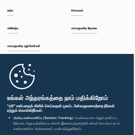
கற்க
செயலகம்
பங்கேற்க
பாராளுமன்ற நேரலை
பாராளுமன்ற உறுப்பினர்கள்
முதற்பக்கம்
பாராளுமன்ற கையடக்க செயலி
உங்கள் அந்தரங்கத்தை நாம் மதிக்கிறோம்
"சரி" என்பதைக் கிளிக் செய்வதன் மூலம், பின்வருவனவற்றை நீங்கள்
ஏற்றுக் கொள்கிறீர்கள்:
அமர்வு கண்காணிப்பு (Session Tracking):
மென்மையான மற்றும் தனிப்பட்ட
ரீதியான அனுபவத்திற்காக எங்கள் இணையத்தளத்தில் உங்கள் செயற்பாட்டைக்
எம்மை பின்தொடர்க :
கண்காணிக்க அமர்வுகளைப் பயன்படுத்துகிறோம்.