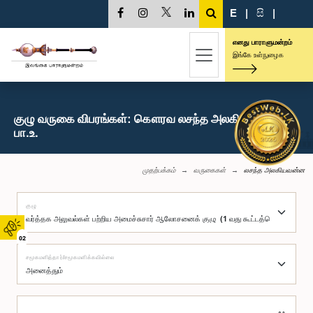
E
|
සි
|
எனது பாராளுமன்றம்
இங்கே உள்நுழைக
குழு வருகை விபரங்கள்: கௌரவ லசந்த அலகியவன்ன,
பா.உ.
முதற்பக்கம்
வருகைகள்
லசந்த அலகியவன்ன
குழு
02
சமூகமளித்தார்/சமூகமளிக்கவில்லை