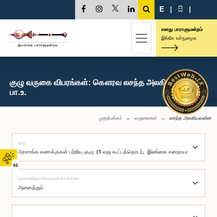
E
|
සි
|
எனது பாராளுமன்றம்
இங்கே உள்நுழைக
குழு வருகை விபரங்கள்: கௌரவ லசந்த அலகியவன்ன,
பா.உ.
முதற்பக்கம்
வருகைகள்
லசந்த அலகியவன்ன
குழு
02
சமூகமளித்தார்/சமூகமளிக்கவில்லை