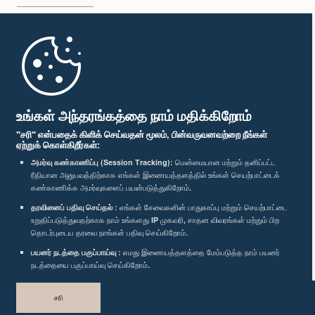
முதற்பக்கம்
பாராளுமன்ற கையடக்க செயலி
உங்கள் அந்தரங்கத்தை நாம் மதிக்கிறோம்
"சரி" என்பதைக் கிளிக் செய்வதன் மூலம், பின்வருவனவற்றை நீங்கள்
ஏற்றுக் கொள்கிறீர்கள்:
அமர்வு கண்காணிப்பு (Session Tracking):
மென்மையான மற்றும் தனிப்பட்ட
ரீதியான அனுபவத்திற்காக எங்கள் இணையத்தளத்தில் உங்கள் செயற்பாட்டைக்
எம்மை பின்தொடர்க :
கண்காணிக்க அமர்வுகளைப் பயன்படுத்துகிறோம்.
தரவினைப் பதிவு செய்தல் :
எங்கள் சேவைகளின் பாதுகாப்பு மற்றும் செயற்பாட்டை
விருதுகள்
உறுதிப்படுத்துவதற்காக நாம் உங்களது IP முகவரி, சாதன விவரங்கள் மற்றும் பிற
தொடர்புடைய தரவை நாங்கள் பதிவு செய்கிறோம்.
பயனர் நடத்தை பகுப்பாய்வு :
எமது இணையத்தளத்தை மேம்படுத்த நாம் பயனர்
தனியுரிமைக் கொள்கை
நடத்தையை பகுப்பாய்வு செய்கிறோம்.
பதிப்புரிமை © இலங்கை பாராளுமன்றம்.
சரி
முழுப்பதிப்புரிமையுடையது.