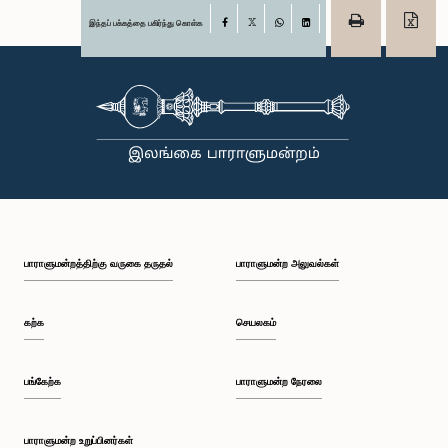
இந்தப் பக்கத்தை பகிர்ந்து கொள்க
Facebook
X
WhatsApp
LinkedIn
பாராளுமன்றத்திற்கு வருகை தருதல்
பாராளுமன்ற அலுவல்கள்
கற்க
செயலகம்
பங்கேற்க
பாராளுமன்ற நேரலை
பாராளுமன்ற உறுப்பினர்கள்