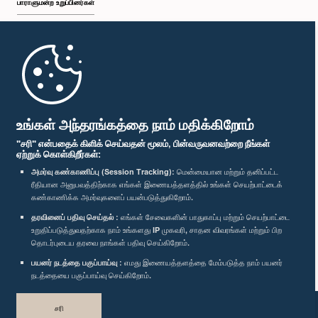
பாராளுமன்ற உறுப்பினர்கள்
முதற்பக்கம்
பாராளுமன்ற கையடக்க செயலி
உங்கள் அந்தரங்கத்தை நாம் மதிக்கிறோம்
"சரி" என்பதைக் கிளிக் செய்வதன் மூலம், பின்வருவனவற்றை நீங்கள்
ஏற்றுக் கொள்கிறீர்கள்:
அமர்வு கண்காணிப்பு (Session Tracking):
மென்மையான மற்றும் தனிப்பட்ட
ரீதியான அனுபவத்திற்காக எங்கள் இணையத்தளத்தில் உங்கள் செயற்பாட்டைக்
எம்மை பின்தொடர்க :
கண்காணிக்க அமர்வுகளைப் பயன்படுத்துகிறோம்.
தரவினைப் பதிவு செய்தல் :
எங்கள் சேவைகளின் பாதுகாப்பு மற்றும் செயற்பாட்டை
விருதுகள்
உறுதிப்படுத்துவதற்காக நாம் உங்களது IP முகவரி, சாதன விவரங்கள் மற்றும் பிற
தொடர்புடைய தரவை நாங்கள் பதிவு செய்கிறோம்.
பயனர் நடத்தை பகுப்பாய்வு :
எமது இணையத்தளத்தை மேம்படுத்த நாம் பயனர்
தனியுரிமைக் கொள்கை
நடத்தையை பகுப்பாய்வு செய்கிறோம்.
பதிப்புரிமை © இலங்கை பாராளுமன்றம்.
சரி
முழுப்பதிப்புரிமையுடையது.