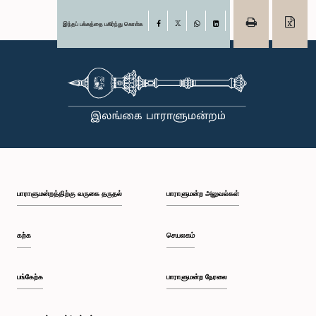
இந்தப் பக்கத்தை பகிர்ந்து கொள்க
Facebook
X
WhatsApp
LinkedIn
பாராளுமன்றத்திற்கு வருகை தருதல்
பாராளுமன்ற அலுவல்கள்
கற்க
செயலகம்
பங்கேற்க
பாராளுமன்ற நேரலை