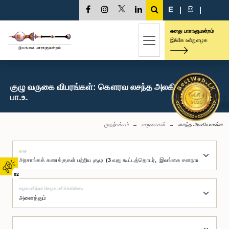
E
|
සි
|
எனது பாராளுமன்றம்
இங்கே உள்நுழைக
குழு வருகை விபரங்கள்: கௌரவ லசந்த அலகியவன்ன,
பா.உ.
முதற்பக்கம்
வருகைகள்
லசந்த அலகியவன்ன
குழு
02
சமூகமளித்தார்/சமூகமளிக்கவில்லை