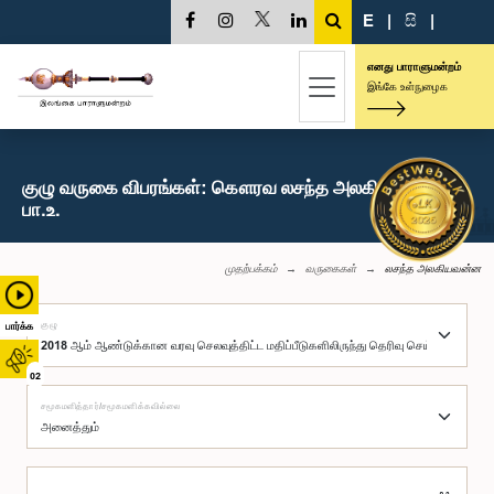
E
|
සි
|
எனது பாராளுமன்றம்
இங்கே உள்நுழைக
குழு வருகை விபரங்கள்: கௌரவ லசந்த அலகியவன்ன,
பா.உ.
முதற்பக்கம்
வருகைகள்
லசந்த அலகியவன்ன
குழு
பார்க்க
02
சமூகமளித்தார்/சமூகமளிக்கவில்லை