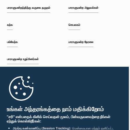
பாராளுமன்றத்திற்கு வருகை தருதல்
பாராளுமன்ற அலுவல்கள்
கற்க
செயலகம்
பங்கேற்க
பாராளுமன்ற நேரலை
பாராளுமன்ற உறுப்பினர்கள்
முதற்பக்கம்
பாராளுமன்ற கையடக்க செயலி
உங்கள் அந்தரங்கத்தை நாம் மதிக்கிறோம்
"சரி" என்பதைக் கிளிக் செய்வதன் மூலம், பின்வருவனவற்றை நீங்கள்
ஏற்றுக் கொள்கிறீர்கள்:
அமர்வு கண்காணிப்பு (Session Tracking):
மென்மையான மற்றும் தனிப்பட்ட