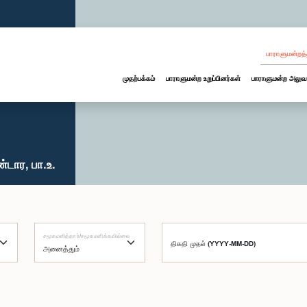
பாராளுமன்றத்
முதற்பக்கம்
பாராளுமன்ற உறுப்பினர்கள்
பாராளுமன்ற அலுவ
டார, பா.உ.
சமூகமளித்தார்/சமூகமளிக்கவில்லை
திகதி முதல் (YYYY-MM-DD)