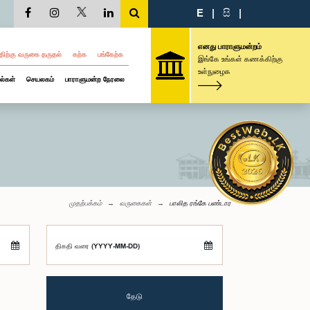
E
|
සි
|
எனது பாராளுமன்றம்
திற்கு வருகை தருதல்
கற்க
பங்கேற்க
இங்கே உங்கள் கணக்கிற்கு
உள்நுழைக
ல்கள்
செயலகம்
பாராளுமன்ற நேரலை
முதற்பக்கம்
வருகைகள்
பாலித ரங்கே பண்டார
திகதி வரை (YYYY-MM-DD)
தேடு