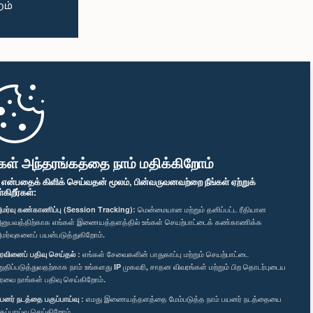
கள் அந்தரங்கத்தை நாம் மதிக்கிறோம்
" என்பதைக் கிளிக் செய்வதன் மூலம், பின்வருவனவற்றை நீங்கள் ஏற்றுக்
ிறீர்கள்:
மர்வு கண்காணிப்பு (Session Tracking):
மென்மையான மற்றும் தனிப்பட்ட ரீதியான
னுபவத்திற்காக எங்கள் இணையத்தளத்தில் உங்கள் செயற்பாட்டைக் கண்காணிக்க
மர்வுகளைப் பயன்படுத்துகிறோம்.
ரவினைப் பதிவு செய்தல் :
எங்கள் சேவைகளின் பாதுகாப்பு மற்றும் செயற்பாட்டை
றுதிப்படுத்துவதற்காக நாம் உங்களது IP முகவரி, சாதன விவரங்கள் மற்றும் பிற தொடர்புடைய
ரவை நாங்கள் பதிவு செய்கிறோம்.
யனர் நடத்தை பகுப்பாய்வு :
எமது இணையத்தளத்தை மேம்படுத்த நாம் பயனர் நடத்தையை
குப்பாய்வு செய்கிறோம்.