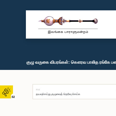
குழு வருகை விபரங்கள்: கௌரவ பாலித ரங்கே பண்
குழு
02