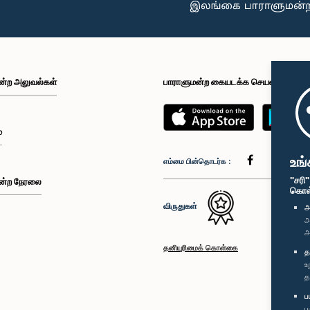
ன்ற அலுவல்கள்
பாராளுமன்ற கையடக்க செயலி
்
உங்
எம்மை பின்தொடர்க :
"சரி
ன்ற நேரலை
கொள்க
விருதுகள்
அ
அ
அ
தனியுரிமைக் கொள்கை
த
உ
த
ப
ப