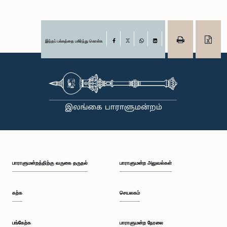
இந்தப் பக்கத்தை பகிர்ந்து கொள்க
Facebook
X
WhatsApp
LinkedIn
பாராளுமன்றத்திற்கு வருகை தருதல்
பாராளுமன்ற அலுவல்கள்
கற்க
செயலகம்
பங்கேற்க
பாராளுமன்ற நேரலை