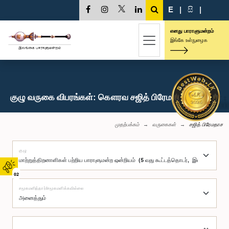
E
|
සි
|
எனது பாராளுமன்றம்
இங்கே உள்நுழைக
குழு வருகை விபரங்கள்: கௌரவ சஜித் பிரேமதாச, பா.உ.
முதற்பக்கம்
வருகைகள்
சஜித் பிரேமதாச
குழு
02
சமூகமளித்தார்/சமூகமளிக்கவில்லை