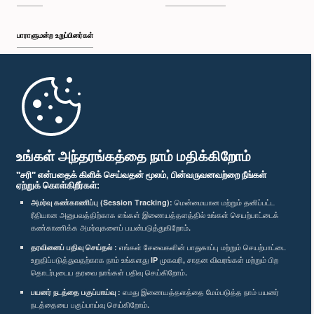
பாராளுமன்ற உறுப்பினர்கள்
முதற்பக்கம்
பாராளுமன்ற கையடக்க செயலி
உங்கள் அந்தரங்கத்தை நாம் மதிக்கிறோம்
"சரி" என்பதைக் கிளிக் செய்வதன் மூலம், பின்வருவனவற்றை நீங்கள்
ஏற்றுக் கொள்கிறீர்கள்:
அமர்வு கண்காணிப்பு (Session Tracking):
மென்மையான மற்றும் தனிப்பட்ட
ரீதியான அனுபவத்திற்காக எங்கள் இணையத்தளத்தில் உங்கள் செயற்பாட்டைக்
எம்மை பின்தொடர்க :
கண்காணிக்க அமர்வுகளைப் பயன்படுத்துகிறோம்.
தரவினைப் பதிவு செய்தல் :
எங்கள் சேவைகளின் பாதுகாப்பு மற்றும் செயற்பாட்டை
விருதுகள்
உறுதிப்படுத்துவதற்காக நாம் உங்களது IP முகவரி, சாதன விவரங்கள் மற்றும் பிற
தொடர்புடைய தரவை நாங்கள் பதிவு செய்கிறோம்.
பயனர் நடத்தை பகுப்பாய்வு :
எமது இணையத்தளத்தை மேம்படுத்த நாம் பயனர்
தனியுரிமைக் கொள்கை
நடத்தையை பகுப்பாய்வு செய்கிறோம்.