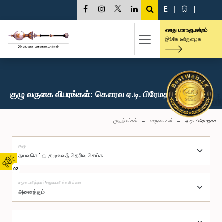
E
|
සි
|
எனது பாராளுமன்றம்
இங்கே உள்நுழைக
குழு வருகை விபரங்கள்: கௌரவ ஏ.டி. பிரேமதாச, பா.உ.
முதற்பக்கம்
வருகைகள்
ஏ.டி. பிரேமதாச
குழு
02
சமூகமளித்தார்/சமூகமளிக்கவில்லை