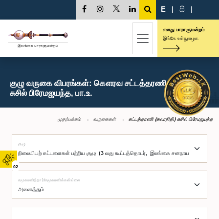
E
|
සි
|
எனது பாராளுமன்றம்
இங்கே உள்நுழைக
குழு வருகை விபரங்கள்: கௌரவ சட்டத்தரணி (கலாநிதி)
சுசில் பிரேமஜயந்த, பா.உ.
முதற்பக்கம்
வருகைகள்
சட்டத்தரணி (கலாநிதி) சுசில் பிரேமஜயந்த
குழு
02
சமூகமளித்தார்/சமூகமளிக்கவில்லை