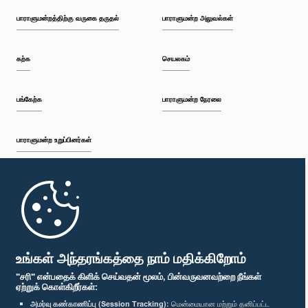
பாராளுமன்றத்திற்கு வருகை தருதல்
பாராளுமன்ற அலுவல்கள்
கற்க
செயலகம்
பங்கேற்க
பாராளுமன்ற நேரலை
பாராளுமன்ற உறுப்பினர்கள்
முதற்பக்கம்
பாராளுமன்ற கையடக்க செயலி
உங்கள் அந்தரங்கத்தை நாம் மதிக்கிறோம்
"சரி" என்பதைக் கிளிக் செய்வதன் மூலம், பின்வருவனவற்றை நீங்கள்
ஏற்றுக் கொள்கிறீர்கள்:
அமர்வு கண்காணிப்பு (Session Tracking):
மென்மையான மற்றும் தனிப்பட்ட