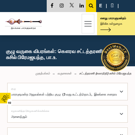
E
|
සි
|
எனது பாராளுமன்றம்
இங்கே உள்நுழைக
குழு வருகை விபரங்கள்: கௌரவ சட்டத்தரணி (கலாநிதி)
சுசில் பிரேமஜயந்த, பா.உ.
முதற்பக்கம்
வருகைகள்
சட்டத்தரணி (கலாநிதி) சுசில் பிரேமஜயந்த
குழு
02
சமூகமளித்தார்/சமூகமளிக்கவில்லை