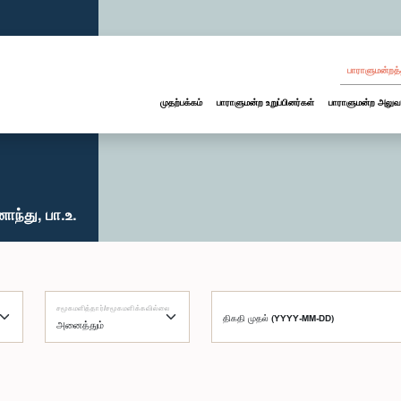
பாராளுமன்றத்
முதற்பக்கம்
பாராளுமன்ற உறுப்பினர்கள்
பாராளுமன்ற அலுவ
ந்து, பா.உ.
சமூகமளித்தார்/சமூகமளிக்கவில்லை
திகதி முதல் (YYYY-MM-DD)