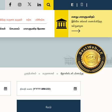
E
|
සි
|
எனது பாராளுமன்றம்
திற்கு வருகை தருதல்
கற்க
பங்கேற்க
இங்கே உங்கள் கணக்கிற்கு
உள்நுழைக
ல்கள்
செயலகம்
பாராளுமன்ற நேரலை
முதற்பக்கம்
வருகைகள்
ஜோன்ஸ்டன் பர்னாந்து
திகதி வரை (YYYY-MM-DD)
தேடு