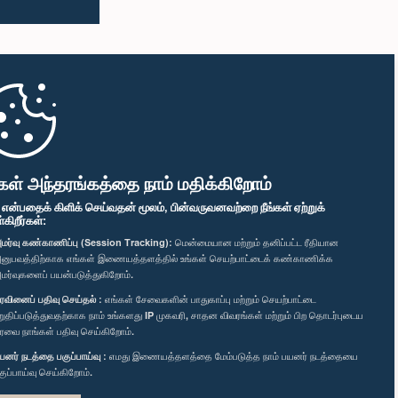
கள் அந்தரங்கத்தை நாம் மதிக்கிறோம்
" என்பதைக் கிளிக் செய்வதன் மூலம், பின்வருவனவற்றை நீங்கள் ஏற்றுக்
ிறீர்கள்:
மர்வு கண்காணிப்பு (Session Tracking):
மென்மையான மற்றும் தனிப்பட்ட ரீதியான
னுபவத்திற்காக எங்கள் இணையத்தளத்தில் உங்கள் செயற்பாட்டைக் கண்காணிக்க
மர்வுகளைப் பயன்படுத்துகிறோம்.
ரவினைப் பதிவு செய்தல் :
எங்கள் சேவைகளின் பாதுகாப்பு மற்றும் செயற்பாட்டை
றுதிப்படுத்துவதற்காக நாம் உங்களது IP முகவரி, சாதன விவரங்கள் மற்றும் பிற தொடர்புடைய
ரவை நாங்கள் பதிவு செய்கிறோம்.
யனர் நடத்தை பகுப்பாய்வு :
எமது இணையத்தளத்தை மேம்படுத்த நாம் பயனர் நடத்தையை
குப்பாய்வு செய்கிறோம்.