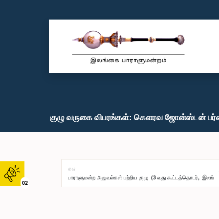
குழு வருகை விபரங்கள்: கௌரவ ஜோன்ஸ்டன் பர்னா
குழு
02