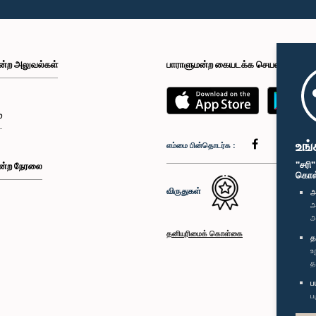
ன்ற அலுவல்கள்
பாராளுமன்ற கையடக்க செயலி
்
உங்
எம்மை பின்தொடர்க :
"சரி
ன்ற நேரலை
கொள்க
விருதுகள்
அ
அ
அ
தனியுரிமைக் கொள்கை
த
உ
த
ப
ப