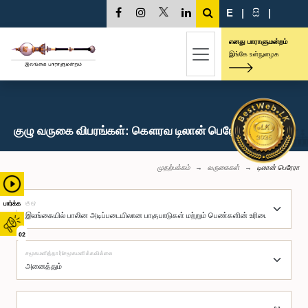
E
|
සි
|
எனது பாராளுமன்றம்
இங்கே உள்நுழைக
குழு வருகை விபரங்கள்: கௌரவ டிலான் பெரேரா, பா.உ.
முதற்பக்கம்
வருகைகள்
டிலான் பெரேரா
குழு
பார்க்க
02
சமூகமளித்தார்/சமூகமளிக்கவில்லை