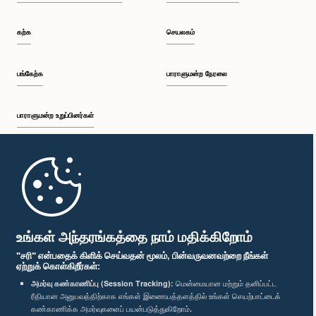
கற்க
செயலகம்
பங்கேற்க
பாராளுமன்ற நேரலை
பாராளுமன்ற உறுப்பினர்கள்
முதற்பக்கம்
பாராளுமன்ற கையடக்க செயலி
உங்கள் அந்தரங்கத்தை நாம் மதிக்கிறோம்
"சரி" என்பதைக் கிளிக் செய்வதன் மூலம், பின்வருவனவற்றை நீங்கள்
ஏற்றுக் கொள்கிறீர்கள்:
அமர்வு கண்காணிப்பு (Session Tracking):
மென்மையான மற்றும் தனிப்பட்ட
ரீதியான அனுபவத்திற்காக எங்கள் இணையத்தளத்தில் உங்கள் செயற்பாட்டைக்
எம்மை பின்தொடர்க :
கண்காணிக்க அமர்வுகளைப் பயன்படுத்துகிறோம்.