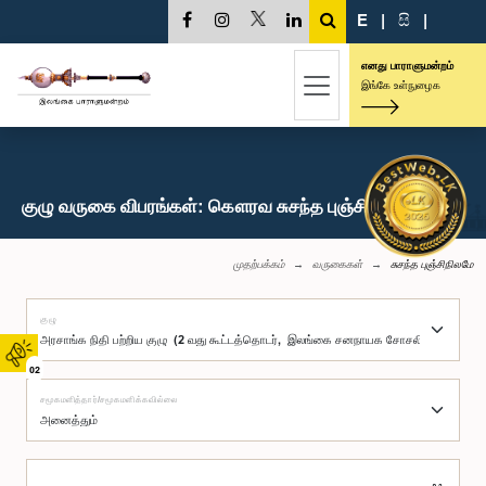
E
|
සි
|
எனது பாராளுமன்றம்
இங்கே உள்நுழைக
குழு வருகை விபரங்கள்: கௌரவ சுசந்த புஞ்சிநிலமே, பா.உ.
முதற்பக்கம்
வருகைகள்
சுசந்த புஞ்சிநிலமே
குழு
02
சமூகமளித்தார்/சமூகமளிக்கவில்லை