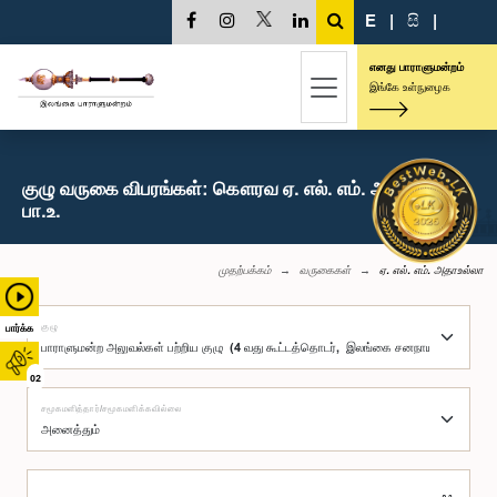
E
|
සි
|
எனது பாராளுமன்றம்
இங்கே உள்நுழைக
குழு வருகை விபரங்கள்: கௌரவ ஏ. எல். எம். அதாஉல்லா,
பா.உ.
முதற்பக்கம்
வருகைகள்
ஏ. எல். எம். அதாஉல்லா
குழு
பார்க்க
02
சமூகமளித்தார்/சமூகமளிக்கவில்லை