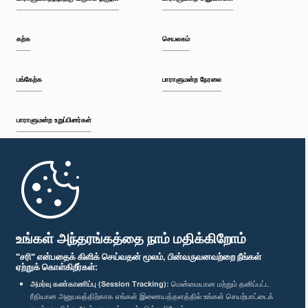
கற்க
செயலகம்
பங்கேற்க
பாராளுமன்ற நேரலை
பாராளுமன்ற உறுப்பினர்கள்
முதற்பக்கம்
பாராளுமன்ற கையடக்க செயலி
உங்கள் அந்தரங்கத்தை நாம் மதிக்கிறோம்
"சரி" என்பதைக் கிளிக் செய்வதன் மூலம், பின்வருவனவற்றை நீங்கள்
ஏற்றுக் கொள்கிறீர்கள்:
அமர்வு கண்காணிப்பு (Session Tracking):
மென்மையான மற்றும் தனிப்பட்ட
ரீதியான அனுபவத்திற்காக எங்கள் இணையத்தளத்தில் உங்கள் செயற்பாட்டைக்
எம்மை பின்தொடர்க :