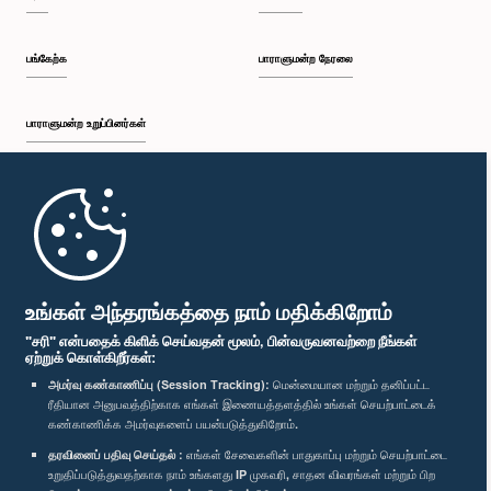
பங்கேற்க
பாராளுமன்ற நேரலை
பாராளுமன்ற உறுப்பினர்கள்
முதற்பக்கம்
பாராளுமன்ற கையடக்க செயலி
உங்கள் அந்தரங்கத்தை நாம் மதிக்கிறோம்
"சரி" என்பதைக் கிளிக் செய்வதன் மூலம், பின்வருவனவற்றை நீங்கள்
ஏற்றுக் கொள்கிறீர்கள்:
அமர்வு கண்காணிப்பு (Session Tracking):
மென்மையான மற்றும் தனிப்பட்ட
ரீதியான அனுபவத்திற்காக எங்கள் இணையத்தளத்தில் உங்கள் செயற்பாட்டைக்
எம்மை பின்தொடர்க :
கண்காணிக்க அமர்வுகளைப் பயன்படுத்துகிறோம்.
தரவினைப் பதிவு செய்தல் :
எங்கள் சேவைகளின் பாதுகாப்பு மற்றும் செயற்பாட்டை
விருதுகள்
உறுதிப்படுத்துவதற்காக நாம் உங்களது IP முகவரி, சாதன விவரங்கள் மற்றும் பிற