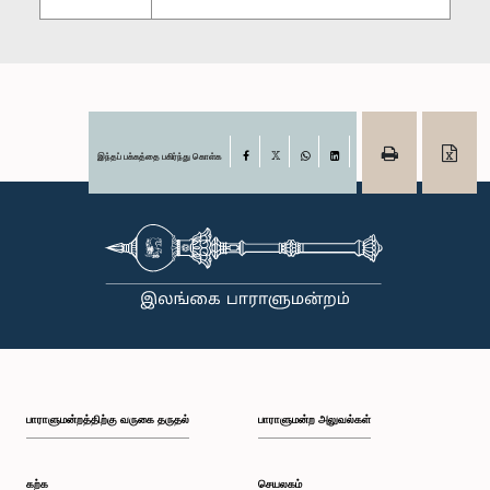
இந்தப் பக்கத்தை பகிர்ந்து கொள்க
Facebook
X
WhatsApp
LinkedIn
பாராளுமன்றத்திற்கு வருகை தருதல்
பாராளுமன்ற அலுவல்கள்
கற்க
செயலகம்