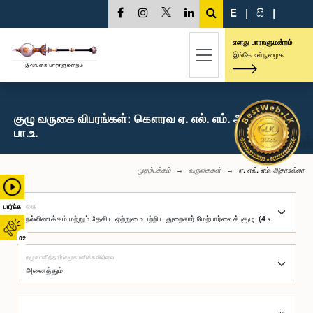
E
|
සි
|
எனது பாராளுமன்றம்
இங்கே உள்நுழைக
குழு வருகை விபரங்கள்: கௌரவ ஏ. எல். எம். அதாஉல்லா,
பா.உ.
முதற்பக்கம்
வருகைகள்
ஏ. எல். எம். அதாஉல்லா
குழு
பார்க்க
02
சமூகமளித்தார்/சமூகமளிக்கவில்லை