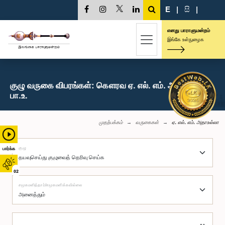
E
|
සි
|
எனது பாராளுமன்றம்
இங்கே உள்நுழைக
குழு வருகை விபரங்கள்: கௌரவ ஏ. எல். எம். அதாஉல்லா,
பா.உ.
முதற்பக்கம்
வருகைகள்
ஏ. எல். எம். அதாஉல்லா
குழு
பார்க்க
02
சமூகமளித்தார்/சமூகமளிக்கவில்லை