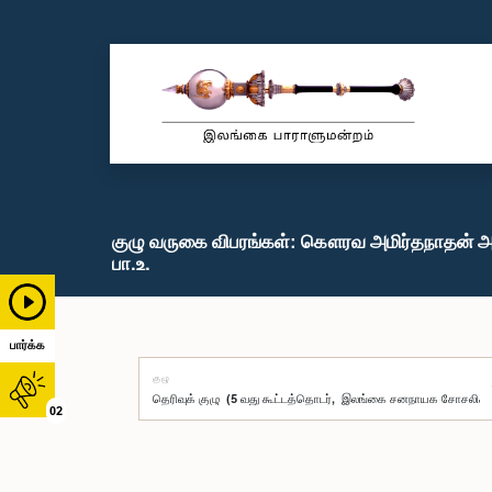
குழு வருகை விபரங்கள்: கௌரவ அமிர்தநாதன் 
பா.உ.
பார்க்க
குழு
02