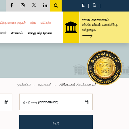
E
|
සි
|
எனது பாராளுமன்றம்
திற்கு வருகை தருதல்
கற்க
பங்கேற்க
இங்கே உங்கள் கணக்கிற்கு
உள்நுழைக
ல்கள்
செயலகம்
பாராளுமன்ற நேரலை
முதற்பக்கம்
வருகைகள்
அமிர்தநாதன் அடைக்கலநாதன்
திகதி வரை (YYYY-MM-DD)
தேடு