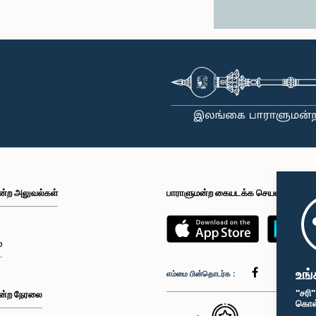
ன்ற அலுவல்கள்
பாராளுமன்ற கையடக்க செயலி
்
உங்
எம்மை பின்தொடர்க :
"சரி
ன்ற நேரலை
கொள்க