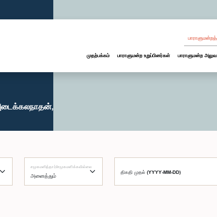
பாராளுமன்றத்
முதற்பக்கம்
பாராளுமன்ற உறுப்பினர்கள்
பாராளுமன்ற அலுவ
அடைக்கலநாதன்,
சமூகமளித்தார்/சமூகமளிக்கவில்லை
திகதி முதல் (YYYY-MM-DD)