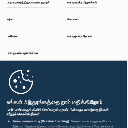
பாராளுமன்றத்திற்கு வருகை தருதல்
பாராளுமன்ற அலுவல்கள்
கற்க
செயலகம்
பங்கேற்க
பாராளுமன்ற நேரலை
பாராளுமன்ற உறுப்பினர்கள்
முதற்பக்கம்
பாராளுமன்ற கையடக்க செயலி
உங்கள் அந்தரங்கத்தை நாம் மதிக்கிறோம்
"சரி" என்பதைக் கிளிக் செய்வதன் மூலம், பின்வருவனவற்றை நீங்கள்
ஏற்றுக் கொள்கிறீர்கள்:
அமர்வு கண்காணிப்பு (Session Tracking):
மென்மையான மற்றும் தனிப்பட்ட
ரீதியான அனுபவத்திற்காக எங்கள் இணையத்தளத்தில் உங்கள் செயற்பாட்டைக்
எம்மை பின்தொடர்க :