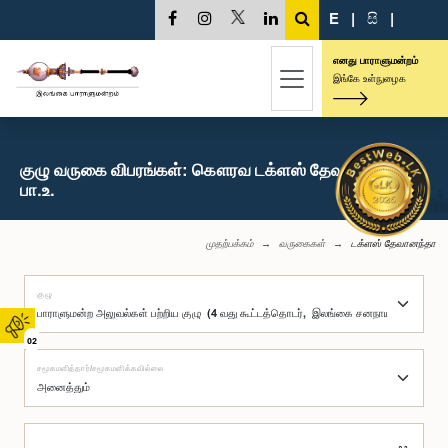
E
|
සි
|
எனது பாராளுமன்றம்
இங்கே உள்நுழைக
குழு வருகை விபரங்கள்: கௌரவ டக்ளஸ் தேவானந்தா,
பா.உ.
முதற்பக்கம்
வருகைகள்
டக்ளஸ் தேவானந்தா
குழு
02
சமூகமளித்தார்/சமூகமளிக்கவில்லை