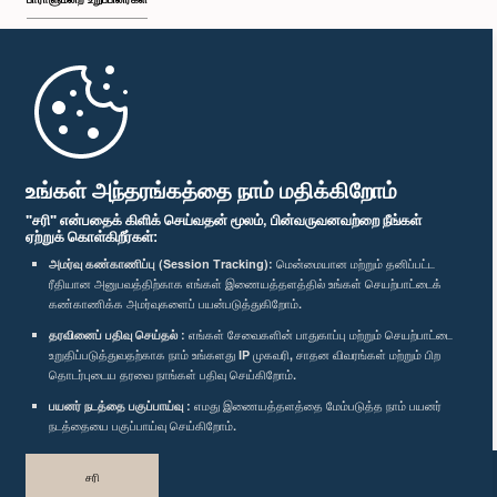
முதற்பக்கம்
பாராளுமன்ற கையடக்க செயலி
உங்கள் அந்தரங்கத்தை நாம் மதிக்கிறோம்
"சரி" என்பதைக் கிளிக் செய்வதன் மூலம், பின்வருவனவற்றை நீங்கள்
ஏற்றுக் கொள்கிறீர்கள்:
அமர்வு கண்காணிப்பு (Session Tracking):
மென்மையான மற்றும் தனிப்பட்ட
ரீதியான அனுபவத்திற்காக எங்கள் இணையத்தளத்தில் உங்கள் செயற்பாட்டைக்
எம்மை பின்தொடர்க :
கண்காணிக்க அமர்வுகளைப் பயன்படுத்துகிறோம்.
தரவினைப் பதிவு செய்தல் :
எங்கள் சேவைகளின் பாதுகாப்பு மற்றும் செயற்பாட்டை
விருதுகள்
உறுதிப்படுத்துவதற்காக நாம் உங்களது IP முகவரி, சாதன விவரங்கள் மற்றும் பிற
தொடர்புடைய தரவை நாங்கள் பதிவு செய்கிறோம்.
பயனர் நடத்தை பகுப்பாய்வு :
எமது இணையத்தளத்தை மேம்படுத்த நாம் பயனர்
தனியுரிமைக் கொள்கை
நடத்தையை பகுப்பாய்வு செய்கிறோம்.
பதிப்புரிமை © இலங்கை பாராளுமன்றம்.
சரி
முழுப்பதிப்புரிமையுடையது.