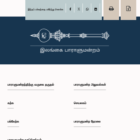
இந்தப் பக்கத்தை பகிர்ந்து கொள்க
Facebook
X
WhatsApp
LinkedIn
பாராளுமன்றத்திற்கு வருகை தருதல்
பாராளுமன்ற அலுவல்கள்
கற்க
செயலகம்
பங்கேற்க
பாராளுமன்ற நேரலை
பாராளுமன்ற உறுப்பினர்கள்