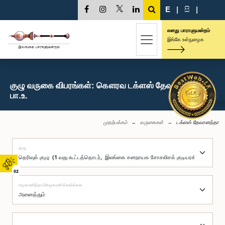
E
|
සි
|
எனது பாராளுமன்றம்
இங்கே உள்நுழைக
குழு வருகை விபரங்கள்: கௌரவ டக்ளஸ் தேவானந்தா,
பா.உ.
முதற்பக்கம்
வருகைகள்
டக்ளஸ் தேவானந்தா
குழு
02
சமூகமளித்தார்/சமூகமளிக்கவில்லை