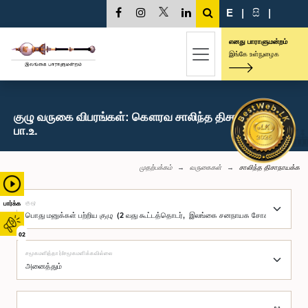
E
|
සි
|
எனது பாராளுமன்றம்
இங்கே உள்நுழைக
குழு வருகை விபரங்கள்: கௌரவ சாலிந்த திசாநாயக்க,
பா.உ.
முதற்பக்கம்
வருகைகள்
சாலிந்த திசாநாயக்க
குழு
பார்க்க
02
சமூகமளித்தார்/சமூகமளிக்கவில்லை