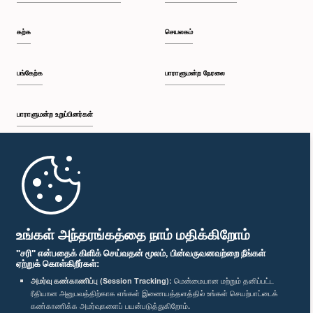
கற்க
செயலகம்
பங்கேற்க
பாராளுமன்ற நேரலை
பாராளுமன்ற உறுப்பினர்கள்
முதற்பக்கம்
பாராளுமன்ற கையடக்க செயலி
உங்கள் அந்தரங்கத்தை நாம் மதிக்கிறோம்
"சரி" என்பதைக் கிளிக் செய்வதன் மூலம், பின்வருவனவற்றை நீங்கள்
ஏற்றுக் கொள்கிறீர்கள்:
அமர்வு கண்காணிப்பு (Session Tracking):
மென்மையான மற்றும் தனிப்பட்ட
ரீதியான அனுபவத்திற்காக எங்கள் இணையத்தளத்தில் உங்கள் செயற்பாட்டைக்
எம்மை பின்தொடர்க :
கண்காணிக்க அமர்வுகளைப் பயன்படுத்துகிறோம்.