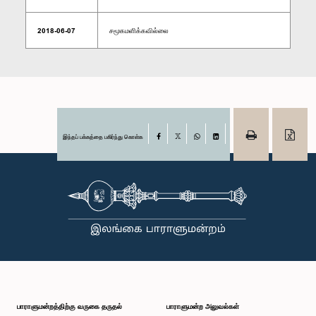
2018-06-07
சமூகமளிக்கவில்லை
இந்தப் பக்கத்தை பகிர்ந்து கொள்க
Facebook
X
WhatsApp
LinkedIn
பாராளுமன்றத்திற்கு வருகை தருதல்
பாராளுமன்ற அலுவல்கள்