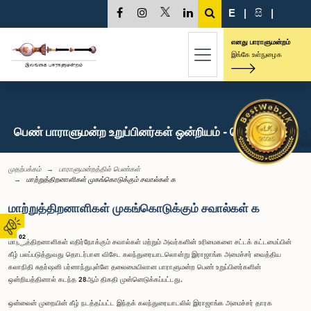
E
|
සි
|
எனது பாராளுமன்றம்
இங்கே உள்நுழைக
பெண் பாராளுமன்ற உறுப்பினர்கள் ஒன்றியம் - செய்திகள்
முதற்பக்கம்
பாராளுமன்றத்தில் பெண்கள்
மாற்றுத்திறனாளிகள் முகங்கொடுக்கும் சவால்கள் க
மாற்றுத்திறனாளிகள் முகங்கொடுக்கும் சவால்கள் க
02
மாற்றுத்திறனாளிகள் எதிர்நோக்கும் சவால்கள் மற்றும் அவர்களின் உரிமைகளை சட்டக் கட்டமைப்பின்
கீழ் பலப்படுத்துவது தொடர்பான விசேட கலந்துரையாடலொன்று இராஜாங்க அமைச்சர் வைத்திய
கலாநிதி சுதர்ஷனி பர்னாந்துபுள்ளே தலைமையிலான பாராளுமன்ற பெண் உறுப்பினர்களின்
ஒன்றியத்தினால் கடந்த 28ஆம் திகதி முன்னெடுக்கப்பட்டது.
ஒன்லைன் முறையின் கீழ் நடத்தப்பட்ட இந்தக் கலந்துரையாடலில் இராஜாங்க அமைச்சர் தாரக