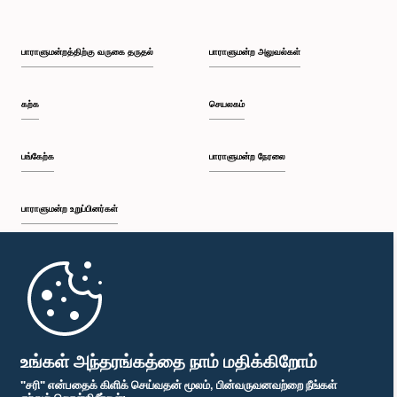
பாராளுமன்றத்திற்கு வருகை தருதல்
பாராளுமன்ற அலுவல்கள்
கற்க
செயலகம்
பங்கேற்க
பாராளுமன்ற நேரலை
பாராளுமன்ற உறுப்பினர்கள்
முதற்பக்கம்
பாராளுமன்ற கையடக்க செயலி
உங்கள் அந்தரங்கத்தை நாம் மதிக்கிறோம்
"சரி" என்பதைக் கிளிக் செய்வதன் மூலம், பின்வருவனவற்றை நீங்கள்