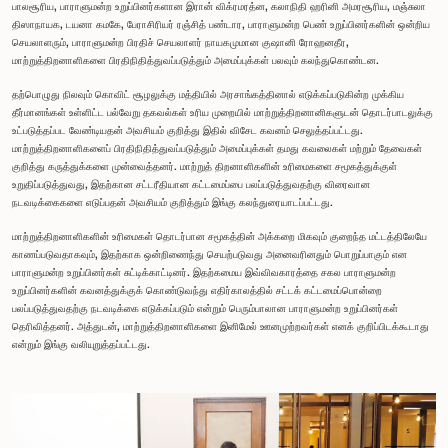
பாலசூரிய, பாராளுமன்ற உறுப்பினர்களான இரான் விக்ரமரத்ன, கலாநிதி ஹரினி அமரசூரிய, மஞ்சுலா
திஸாநாயக, டயனா கமகே, பேராசிரியர் ரஞ்சித் பண்டார, பாராளுமன்ற பெண் உறுப்பினர்களின் ஒன்றிய
செயலாளரும், பாராளுமன்ற பிரதிச் செயலாளர் நாயகமுமான குஷானி ரோஹனதீர,
மாற்றுத்திறனாளிகளை பிரதிநிதித்துவப்படுத்தும் அமைப்புக்கள் பலவும் கலந்துகொண்டன.
தற்பொழுது நிலவும் கொவிட் சூழலுக்கு மத்தியில் அரசாங்கத்தினால் எடுக்கப்படுகின்ற முக்கிய
தீர்மானங்கள் உள்ளிட்ட பல்வேறு தகவல்கள் உரிய முறையில் மாற்றுத்திறனானிகளுடன் தொடர்பாடலுக்கு
உட்படுத்தப்பட வேண்டியதன் அவசியம் குறித்து இதில் விசேட கவனம் செலுத்தப்பட்டது.
மாற்றுத்திறனாளிகளைப் பிரதிநிதித்துவப்படுத்தும் அமைப்புக்கள் தமது கவலைகள் மற்றும் தேவைகள்
குறித்து கருத்துக்களை முன்வைத்தனர். மாற்றுத் திறனாளிகளின் உரிமைகளை சமூகத்துக்குள்
உறுதிப்படுத்துவது, இதற்கான சட்டரீதியான கட்டமைப்பை பலப்படுத்துவதற்கு விரைவான
நடவடிக்கைகளை எடுப்பதன் அவசியம் குறித்தும் இங்கு கலந்துரையாடப்பட்டது.
மாற்றுத்திறனாளிகளின் உரிமைகள் தொடர்பான சமூகத்தின் அக்கறை மிகவும் குறைந்த மட்டத்திலேயே
காணப்படுவதாகவும், இதற்காக ஒன்றிணைந்து செயற்படுவது அனைவரினதும் பொறுப்பாகும் என
பாராளுமன்ற உறுப்பினர்கள் சுட்டிக்காட்டினர். இதற்கமைய இவ்விவகாரத்தை சகல பாராளுமன்ற
உறுப்பினர்களின் கவனத்துக்குக் கொண்டுவந்து எதிர்காலத்தில் சட்டக் கட்டமைப்பொன்றை
பலப்படுத்துவதற்கு நடவடிக்கை எடுக்கப்படும் என்றும் பெரும்பாலான பாராளுமன்ற உறுப்பினர்கள்
தெரிவித்தனர். அத்துடன், மாற்றுத்திறனாளிகளை இனிமேல் ஊனமுற்றவர்கள் எனக் குறிப்பிடக்கூடாது
என்றும் இங்கு வலியுறுத்தப்பட்டது.