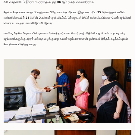
அபேவர்தனவிடம் இந்தக் கடிதத்தை கடந்த 06 ஆம் திகதி கையளித்தார்.
தேசிய பேரவையை ஸ்தாபிப்பதற்கான பிரேரணைக்கு அமைய இதுவரை உரிய 35 அங்கத்தவர்களின்
எண்ணிக்கையில் 28 பேரின் பெயர்கள் குறிப்பிடப்பட்டுள்ளதுடன் இதில் உள்ளடப்பட்டுள்ள பெண் உறுப்பினர்
கௌரவ பவித்ரா வன்னிஆரச்சி ஆவார்.
எனவே, தேசிய பேரவையின் ஏனைய அங்கத்தவர்களை பெயர் குறிப்பிடும் போது பெண் பாராளுமன்ற
உறுப்பினர்களுக்கு சந்தர்ப்பத்தை வழங்குமாறு பெண் உறுப்பினர்களின் ஒன்றியம் இந்தக் கடித்தம் மூலம்
கோரிக்கை விடுத்துள்ளது.