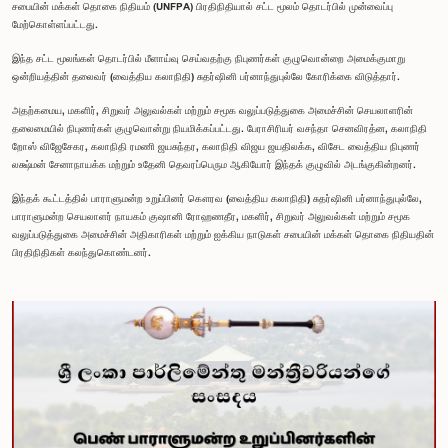
சபையின் மக்கள் தொகை நிதியம் (UNFPA) பிரதிநிதியால் சட்ட மூலம் தொடர்பில் முன்வைப்பு
மேற்கொள்ளப்பட்டது.
இந்த சட்ட மூலங்கள் தொடர்பில் மீளாய்வு செய்வதற்கு நிபுணர்கள் குழுவொன்றை அமைக்குமாறு
ஒன்றியத்தின் தலைவர் (வைத்திய கலாநிதி) சுதர்ஷினி பர்னாந்துபுல்லே கோரிக்கை விடுத்தார்.
அதற்கமைய, மகளிர், சிறுவர் அலுவல்கள் மற்றும் சமூக வலுப்படுத்துகை அமைச்சின் செயலாளரின்
தலைமையில் நிபுணர்கள் குழுவொன்று நியமிக்கப்பட்டது. பேராசிரியர் வசந்தா செனவிரத்ன, கலாநிதி
றோஸ் விஜேசேகர, கலாநிதி ரமணி ஜயசுந்தர, கலாநிதி விஜய ஜயதிலக்க, விசேட வைத்திய நிபுணர்
லக்ஷ்மன் சேனாநாயக்க மற்றும் உதேனி தெவரப்பெரும ஆகியோர் இந்தக் குழுவில் அடங்குகின்றனர்.
இந்தக் கூட்டத்தில் பாராளுமன்ற உறுப்பினர் கௌரவ (வைத்திய கலாநிதி) சுதர்ஷினி பர்னாந்துபுல்லே,
பாராளுமன்ற செயலாளர் நாயகம் குஷானி ரோஹணதீர, மகளிர், சிறுவர் அலுவல்கள் மற்றும் சமூக
வலுப்படுத்துகை அமைச்சின் அதிகாரிகள் மற்றும் ஐக்கிய நாடுகள் சபையின் மக்கள் தொகை நிதியதின்
பிரதிநிதிகள் கலந்துகொண்டனர்.