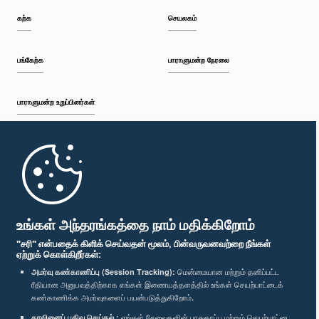
கற்க
செயலகம்
பங்கேற்க
பாராளுமன்ற நேரலை
பாராளுமன்ற உறுப்பினர்கள்
முதற்பக்கம்
பாராளுமன்ற கையடக்க செயலி
உங்கள் அந்தரங்கத்தை நாம் மதிக்கிறோம்
"சரி" என்பதைக் கிளிக் செய்வதன் மூலம், பின்வருவனவற்றை நீங்கள்
ஏற்றுக் கொள்கிறீர்கள்:
அமர்வு கண்காணிப்பு (Session Tracking):
மென்மையான மற்றும் தனிப்பட்ட
ரீதியான அனுபவத்திற்காக எங்கள் இணையத்தளத்தில் உங்கள் செயற்பாட்டைக்
எம்மை பின்தொடர்க :
கண்காணிக்க அமர்வுகளைப் பயன்படுத்துகிறோம்.
தரவினைப் பதிவு செய்தல் :
எங்கள் சேவைகளின் பாதுகாப்பு மற்றும் செயற்பாட்டை