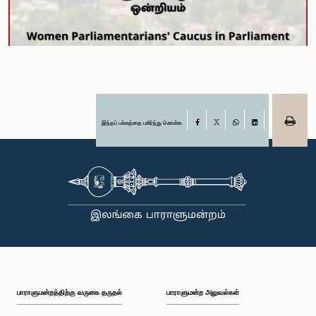
இந்தப் பக்கத்தை பகிர்ந்து கொள்க
Facebook
X
WhatsApp
LinkedIn
பாராளுமன்றத்திற்கு வருகை தருதல்
பாராளுமன்ற அலுவல்கள்