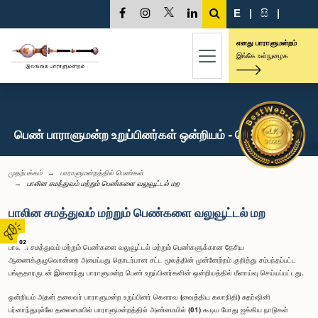
E
|
සි
|
எனது பாராளுமன்றம்
இங்கே உள்நுழைக
பெண் பாராளுமன்ற உறுப்பினர்கள் ஒன்றியம் - செய்திகள்
முதற்பக்கம்
பாராளுமன்றத்தில் பெண்கள்
பாலின சமத்துவம் மற்றும் பெண்களை வலுவூட்டல் மற
பாலின சமத்துவம் மற்றும் பெண்களை வலுவூட்டல் மற
02
பாலின சமத்துவம் மற்றும் பெண்களை வலுவூட்டல் மற்றும் பெண்களுக்கான தேசிய
ஆணைக்குழுவொன்றை அமைப்பது தொடர்பான சட்ட மூலத்தின் முன்னேற்றம் குறித்து சம்பந்தப்பட்ட
பங்குதாரருடன் இணைந்து பாராளுமன்ற பெண் உறுப்பினர்களின் ஒன்றியத்தில் மீளாய்வு செய்யப்பட்டது.
ஒன்றியம் அதன் தலைவர் பாராளுமன்ற உறுப்பினர் கௌரவ (வைத்திய கலாநிதி) சுதர்ஷினி
பர்னாந்துபுல்லே தலைமையில் பாராளுமன்றத்தில் அண்மையில் (01) கூடிய போது ஐக்கிய நாடுகள்