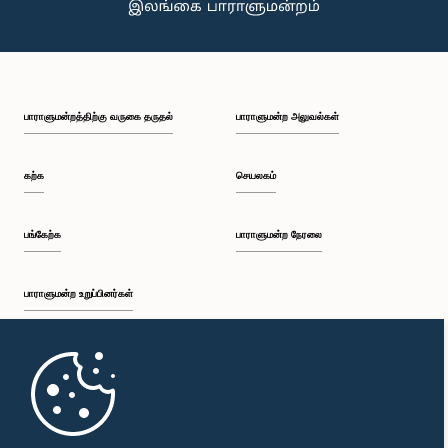
பாராளுமன்றத்திற்கு வருகை தருதல்
பாராளுமன்ற அலுவல்கள்
கற்க
செயலகம்
பங்கேற்க
பாராளுமன்ற நேரலை
பாராளுமன்ற உறுப்பினர்கள்
முதற்பக்கம்
பாராளுமன்ற கையடக்க செயலி