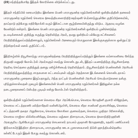
(28) சந்தித்தபோதே இந்தக் கோரிக்கை விடுக்கப்பட்டது.
இந்தச் சந்திப்பில் உரையாற்றிய இலங்கை பெண் பாராளுமன்ற உறுப்பினர்களின் ஒன்றியத்தின் தலைவர்
பாராளுமன்ற உறுப்பினர் கௌரவ (வைத்தியகலாநிதி) சுதர்ஷனி பெர்னாந்துபுள்ளே குறிப்பிடுகையில்,
தாய்நாடு தற்போது எதிர்நோக்கி வரும் இக்கட்டான சூழ்நிலையிலிருந்து விடுபட ஆதரவு வழங்க
வேண்டும் என்றார். இலங்கை பெண் பாராளுமன்ற உறுப்பினர்களின் ஒன்றியம் முன்னெடுத்த
நடவடிக்கைகள் குறித்து கருத்து தெரிவித்த அவர், தமது ஒன்றியம் பல்வேறு கட்சிகளைப்
பிரதிநிதித்துவப்படுத்தினாலும், உறுப்பினர்கள் அனைவரும் பொதுவான இலக்குகளுக்காக ஒன்றுபட்டு
நிற்கிறார்கள் எனக் குறிப்பிட்டார்.
இந்நிகழ்வில் நியூசிலாந்து பாராளுமன்றத்தை பிரதிநிதித்துவப்படுத்தும் இலங்கை வம்சாவளியை சேர்ந்த
திருமதி வனுஷி வோல்டர்ஸ் அவர்களும் கலந்து கொண்டதுடன், இந்தப் பயணத்திற்கு நியூசிலாந்தை
தெரிவு செய்தமை குறித்துத் தனது மகிழ்ச்சியைத் தெரிவித்தார். நியூசிலாந்தில் பெண்களின் அரசியல்
பிரதிநிதித்துவத்திற்கு சாதகமான கட்டமைப்புகள் மற்றும் அதற்கான இடங்களைக் கொண்டதாகப்
பாராளுமன்ற முறைமை இருப்பதாலும், அந்த நாட்டில் பெண்களின் அரசியல் செயற்பாடுகளை நன்கு
புரிந்துகொள்வதன் மூலமும் இலங்கையின் பெண் பாராளுமன்ற உறுப்பினர்கள் இதிலுள்ள நல்ல
நடைமுறைகளைப் பின்பற்ற முடியும் என்று வோல்டர்ஸ் தெரிவித்தார்.
ஒன்றியத்தின் உறுப்பினர்களான கௌரவ சீதா அரம்பேபொல, கௌரவ ரோஹினீ குமாரி விஜேரத்ன,
கௌரவ சட்டத்தரணி பவித்ராதேவி வன்னிஆரச்சி, கௌரவ கீதா சமன்மலீ குமாரசிங்ஹ, கௌரவ
சட்டத்தரணி தலதா அதுகோரல, கௌரவ கோகிலா குணவர்தன, கௌரவ முதிதா பிரிஸான்தி,
கௌரவ ராஜிகா விக்கிரமசிங்ஹ, கௌரவ மஞ்சுலா திசாநாயக, கௌரவ (கலாநிதி) ஹரினி
அமரசூரிய ஆகியோரும் பாராளுமன்ற செயலாளர் நாயகம் குஷானி ரோஹணதீர, உதவிப் பணிப்பாளர்
(நிர்வாகம்) இந்திரா திசாநாயக, பாராளுமன்ற ஊடக முகாமையாளர் நிம்மி ஹாத்தியல்தெனிய
உள்ளிட்டோரும் இதன் போது கலந்து கொண்டனர்.