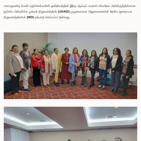
பாராளுமன்ற பெண் உறுப்பினர்களின் ஒன்றியத்தின் இந்த ஆய்வுப் பயணம் சர்வதேச அபிவிருத்திக்கான
ஐக்கிய அமெரிக்க முகவர் நிறுவனத்தின் (USAID) முழுமையான அனுசரணையில் தேசிய ஜனநாயக
நிறுவனத்தினால் (NDI) ஏற்பாடு செய்யப்பட்டுள்ளது.