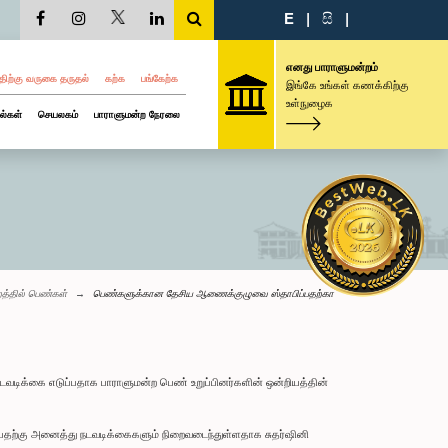
E
|
සි
|
எனது பாராளுமன்றம்
திற்கு வருகை தருதல்
கற்க
பங்கேற்க
இங்கே உங்கள் கணக்கிற்கு
உள்நுழைக
ல்கள்
செயலகம்
பாராளுமன்ற நேரலை
த்தில் பெண்கள்
பெண்களுக்கான தேசிய ஆணைக்குழுவை ஸ்தாபிப்பதற்கா
டவடிக்கை எடுப்பதாக பாராளுமன்ற பெண் உறுப்பினர்களின் ஒன்றியத்தின்
ப்பதற்கு அனைத்து நடவடிக்கைகளும் நிறைவடைந்துள்ளதாக சுதர்ஷினி