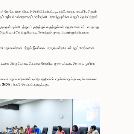
 போதே இந்த விடயம் தெரிவிக்கப்பட்டது. தற்போதைய மகளிர், சிறுவர்
ஆர்வம் உள்ளதாகவும் சுதர்ஷினி பர்னாந்துபுள்ளே மேலும் தெரிவித்தார்.
் முக்கியத்துவம் குறித்தும் கருத்துக்கள் தெரிவிக்கப்பட்டன. தமது
 தொடர்பில் நியூசிலாந்து பின்பற்றும் முறை மிகவும் முக்கியமான
் உறுப்பினர்கள் மற்றும் இலங்கை பாராளுமன்ற பெண் உறுப்பினர்களின்
்தரணி) தலதா அத்துகோரல, கௌரவ கோகிலா குணவர்தன, கௌரவ முதிதா
பெண் உறுப்பினர்களின் ஒன்றியத்தினால் எடுக்கப்படும் நடவடிக்கைகளை
NDI) ஏற்பாடு செய்யப்பட்டிருந்தது.