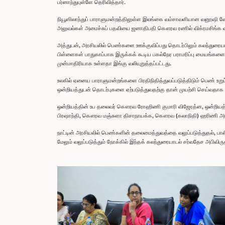
பர்னாந்துபுள்ளே தெரிவித்தார்.
நியூஸிலாந்துப் பாராளுமன்றத்திலுள்ள இலங்கை வம்சாவளியான வனூஷி வோ
அலுவல்கள் அமைச்சுப் பதவியை ஜனாதிபதி கௌரவ ரணில் விக்ரமசிங்க வகிப்ப
அத்துடன், அரசியலில் பெண்களை ஊக்குவிப்பது தொடர்பிலும் கலந்துரையா
பிள்ளைகள் பாதுகாப்பாக இருக்கக் கூடிய பகல்நேர பராமரிப்பு மையங்களை 
முன்மாதிரியாக உள்ளதா இங்கு வலியுறுத்தப்பட்டது.
உலகில் ஏனைய பாராளுமன்றங்களை பிரதிநிதித்துவப்படுத்திடும் பெண் உறு
ஒன்றியத்துடன் தொடர்புகளை ஏற்படுத்துவதற்கு தான் முயற்சி செய்வதாக வ
ஒன்றியத்தின் உப தலைவர் கௌரவ ரோஹிணி குமாரி விஜேரத்ன, ஒன்றிய
பிரஷாந்தி, கௌரவ மஞ்சுளா திசாநாயக்க, கௌரவ (கலாநிதி) ஹரிணி 
நாட்டின் அரசியலில் பெண்களின் தலைமைத்துவத்தை வலுப்படுத்துதல், பா
மேலும் வலுப்படுத்தும் நோக்கில் இந்தக் கலந்துரையாடல் சர்வதேச அபிவிர