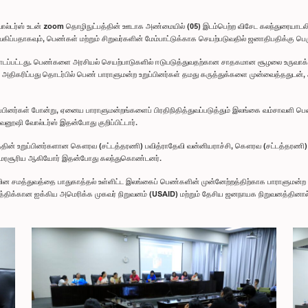
ல்டர்ஸ் உடன் zoom தொழிநுட்பத்தின் ஊடாக அண்மையில் (05) இடம்பெற்ற விசேட கலந்துரையாடலின்
தாகவும், பெண்கள் மற்றும் சிறுவர்களின் மேம்பாட்டுக்காக செயற்படுவதில் ஜனாதிபதிக்கு பெரும் 
டப்பட்டது. பெண்களை அரசியல் செயற்பாடுகளில் ஈடுபடுத்துவதற்கான சாதகமான சூழலை உருவாக்குவதன
அதிகரிப்பது தொடர்பில் பெண் பாராளுமன்ற உறுப்பினர்கள் தமது கருத்துக்களை முன்வைத்ததுடன், அது
ப்பினர்கள் போன்று, ஏனைய பாராளுமன்றங்களைப் பிரதிநிதித்துவப்படுத்தும் இலங்கை வம்சாவளி பெண
னூஷி வோல்டர்ஸ் இதன்போது குறிப்பிட்டார்.
த்தின் உறுப்பினர்களான கௌரவ (சட்டத்தரணி) பவித்ராதேவி வன்னியராச்சி, கௌரவ (சட்டத
அமரசூரிய ஆகியோர் இதன்போது கலந்துகொண்டனர்.
லின சமத்துவத்தை பாதுகாத்தல் உள்ளிட்ட இலங்கைப் பெண்களின் முன்னேற்றத்திற்காக பாராளுமன்ற 
ுத்திக்கான ஐக்கிய அமெரிக்க முகவர் நிறுவனம் (USAID) மற்றும் தேசிய ஜனநாயக நிறுவனத்தினால் (