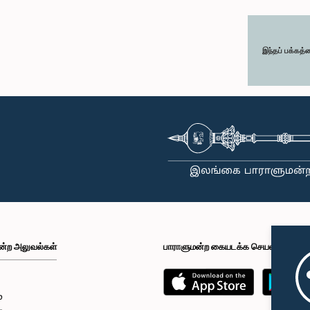
இந்தப் பக்கத்
ன்ற அலுவல்கள்
பாராளுமன்ற கையடக்க செயலி
்