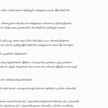
்லா அவர்களைச் சந்தித்துக் கலந்துரையாடினர். இச்சந்திப்பில்
்சர் அன்னபூர்ணா தேவியுடன் கலந்துரையாடல்களை நடத்தியிருந்தனர்.
கள், சிறந்த நடைமுறைகளின் பரிமாற்றங்கள் குறித்தும் கவனம்
ைத் தடுப்பது, அவை தொடர்பில் பின்பற்றக் கூடிய வினைத்திறனான
ட விடயங்கள் குறித்து இச்சந்திப்பில் கலந்துரையாடல்கள் இடம்பெற்றன.
குழுவினர் சந்தித்தனர்.
் பங்குபற்றுகின்றனர். இந்திய பாராளுமன்ற முறைமை, குழு முறைமை,
பெண்கள் மற்றும் சிறுவர்கள் தொடர்பான விடயங்களை இந்தியா கையாழும்
்கள் பங்கேற்கவிருக்கின்றனர்.
தில் பெண் பாராளுமன்ற உறுப்பினர்கள் ஒன்றியம் முக்கிய பங்காற்றி
 கலைச்செல்வி, (சட்டத்தரணி) சமிந்திரானி கிரியல்ல, (சட்டத்தரணி)
.எம். ரத்வத்தை, (சட்டத்தரணி) ஹசாரா லியனகே, அம்பிகா சாமிவேல்,