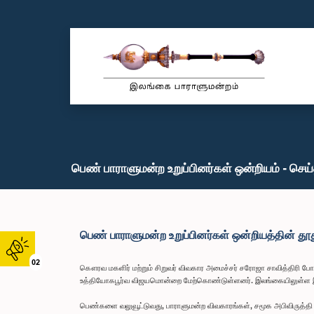
பெண் பாராளுமன்ற உறுப்பினர்கள் ஒன்றியம் - செய
பெண் பாராளுமன்ற உறுப்பினர்கள் ஒன்றியத்தின் தூத
02
கௌரவ மகளிர் மற்றும் சிறுவர் விவகார அமைச்சர் சரோஜா சாவித்திரி போ
உத்தியோகபூர்வ விஜயமொன்றை மேற்கொண்டுள்ளனர். இலங்கையிலுள்ள இந்
பெண்களை வலுவூட்டுவது, பாராளுமன்ற விவகாரங்கள், சமூக அபிவிருத்தி