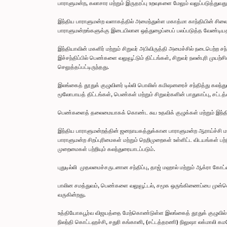
பாராளுமன்ற, கலாசார மற்றும் இருதரப்பு உறவுகளை மேலும் வலுப்படுத்துவ
இந்திய பாராளுமன்ற வளாகத்தில் அமைந்துள்ள மகாத்மா காந்தியின் சிலைக்
பாராளுமன்றங்களுக்கு இடையிலான ஒத்துழைப்பைப் பலப்படுத்த வேண்டியதன
இந்தியாவின் மகளிர் மற்றும் சிறுவர் அபிவிருத்தி அமைச்சில் நடைபெற்ற 
இச்சந்திப்பில் பெண்களை வலுவூட்டும் திட்டங்கள், சிறுவர் நலன்புரி மு
செலுத்தப்பட்டிருந்தது.
இலங்கைத் தூதுக் குழுவினர் டில்லி பொலிஸ் கமிஷனரைச் சந்தித்து கலந்த
மூலோபாயத் திட்டங்கள், பெண்கள் மற்றும் சிறுவர்களின் பாதுகாப்பு, சட்டத
பெண்களைத் தலைமையாகக் கொண்ட சுய உதவிக் குழுக்கள் மற்றும் இந்திய
இந்திய பாராளுமன்றத்தின் ஜனநாயகத்துக்கான பாராளுமன்ற ஆராய்ச்சி மற்று
பாராளுமன்ற சிறப்புரிமைகள் மற்றும் நெறிமுறைகள் உள்ளிட்ட விடயங்கள்
முறைமைகள் பற்றியும் கலந்துரையாடப்படும்.
புதுடில்லி முதலமைச்சருடனான சந்திப்பு, தாஜ் மஹால் மற்றும் ஆக்ரா கோட்
பாலின சமத்துவம், பெண்களை வலுவூட்டல், சமூக ஒருங்கிணைப்பை முன்னெடு
வருகின்றது.
உத்தியோகபூர்வ விஜயத்தை மேற்கொண்டுள்ள இலங்கைத் தூதுக் குழுவில்
நிலந்தி கொட்டஹச்சி, சதுரி கங்கானி, (சட்டத்தரணி) நிலுஷா லக்மாலி க