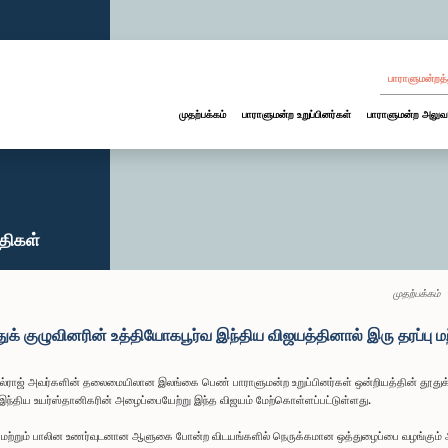
பாராளுமன்றத்
முதற்பக்கம்
பாராளுமன்ற உறுப்பினர்கள்
பாராளுமன்ற அலுவ
்திகள்
முதற்பக்கம்
ுக் குழுவினரின் உத்தியோகபூர்வ இந்திய விஜயத்தினால் இரு தரப்பு மற்
ல்ராஜ் அவர்களின் தலைமையிலான இலங்கை பெண் பாராளுமன்ற உறுப்பினர்கள் ஒன்றியத்தின் தூதுக் 
திய உயர்ஸ்தானிகரின் அழைப்பையேற்று இந்த விஜயம் மேற்கொள்ளப்பட்டுள்ளது.
 மற்றும் பாலின உணர்வுடனான ஆளுகை போன்ற விடயங்களில் நெருக்கமான ஒத்துழைப்பை வழங்கும் அ