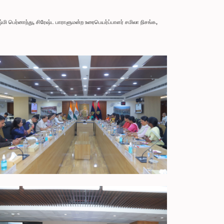
பெர்னாந்து, சிரேஷ்ட பாராளுமன்ற உரைபெயர்ப்பாளர் சமிலா நிசங்க,