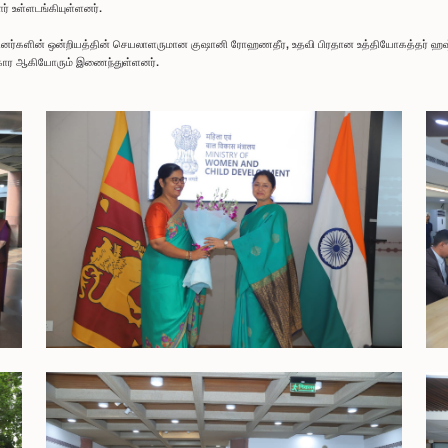
் உள்ளடங்கியுள்ளனர்.
பினர்களின் ஒன்றியத்தின் செயலாளருமான குஷானி ரோஹணதீர, உதவி பிரதான உத்தியோகத்தர் ஹஷ்மி 
க்கார ஆகியோரும் இணைந்துள்ளனர்.