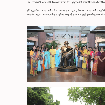
(சட்டத்தரணி) லக்மாலி ஹேமச்சந்திர, (சட்டத்தரணி) கீதா ஹேரத் ஆகியோர
இக்குழுவில் பாராளுமன்ற செயலாளர் நாயகமும், பெண் பாராளுமன்ற உறுப்
சிரேஷ்ட உதவி பாராளுமன்ற ஒழுங்கு மரபு உத்தியோகத்தர் ரணில் நாணய