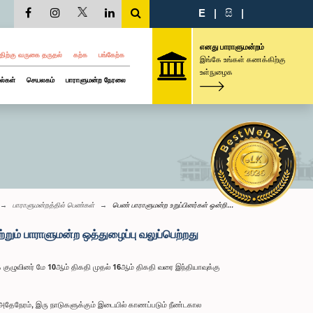
E
|
සි
|
எனது பாராளுமன்றம்
திற்கு வருகை தருதல்
கற்க
பங்கேற்க
இங்கே உங்கள் கணக்கிற்கு
உள்நுழைக
ல்கள்
செயலகம்
பாராளுமன்ற நேரலை
பாராளுமன்றத்தில் பெண்கள்
பெண் பாராளுமன்ற உறுப்பினர்கள் ஒன்றி...
றும் பாராளுமன்ற ஒத்துழைப்பு வலுப்பெற்றது
குழுவினர் மே 10ஆம் திகதி முதல் 16ஆம் திகதி வரை இந்தியாவுக்கு
தேநேரம், இரு நாடுகளுக்கும் இடையில் காணப்படும் நீண்டகால