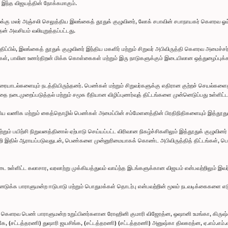
து இந்த விஜயத்தின் நோக்கமாகும்.
கு மலர் அஞ்சலி செலுத்திய இலங்கைத் தூதுக் குழுவினர், லோக் சபாவின் சபாநாயகர் கௌரவ ஓம் பிர
் அவசியம் வலியுறுத்தப்பட்டது.
சந்திப்பில், இலங்கைத் தூதுக் குழுவினர் இந்திய மகளிர் மற்றும் சிறுவர் அபிவிருத்தி கௌரவ அமைச
யற்சிகள், பாலின உணர்திறன் மிக்க கொள்கைகள் மற்றும் இரு நாடுகளுக்கும் இடையிலான ஒத்துழைப்புக்
ுரையாடல்களையும் நடத்தியிருந்தனர். பெண்கள் மற்றும் சிறுவர்களுக்கு எதிரான குற்றச் செயல்கள
்தை நடைமுறைப்படுத்தல் மற்றும் சமூக ரீதியான விழிப்புணர்வுத் திட்டங்களை முன்னெடுப்பது உள்ளிட்
 வணிக மற்றும் கைத்தொழில் பெண்கள் அமைப்பின் சம்மேளனத்தின் பிரதிநிதிகளையும் இத்தூதுக் 
ம் பயிற்சி நிறுவனத்தினால் ஏற்பாடு செய்யப்பட்ட விரிவான நிகழ்ச்சிகளிலும் இத்தூதுக் குழுவினர
 பற்றி இதில் ஆராயப்படுவதுடன், பெண்களை முன்னுரிமையாகக் கொண்ட அபிவிருத்தித் திட்டங்கள், 
டை உள்ளிட்ட கலாசார, வரலாற்று முக்கியத்துவம் வாய்ந்த இடங்களுக்கான விஜயம் என்பவற்றிலும் இவர
க்க பாராளுமன்ற ஈடுபாடு மற்றும் பொதுமக்கள் தொடர்பு என்பவற்றின் மூலம் நடவடிக்கைகளை எடுப்ப
 கௌரவ பெண் பாராளுமன்ற உறுப்பினர்களான ரோஹினி குமாரி விஜேரத்ன, ஒஷானி உமங்கா, கிருஷ்ணன்
மகே, (சட்டத்தரணி) துஷாரி ஜயசிங்க, (சட்டத்தரணி) (சட்டத்தரணி) அனுஷ்கா திலகரத்ன, ஏ.எம்.எம்