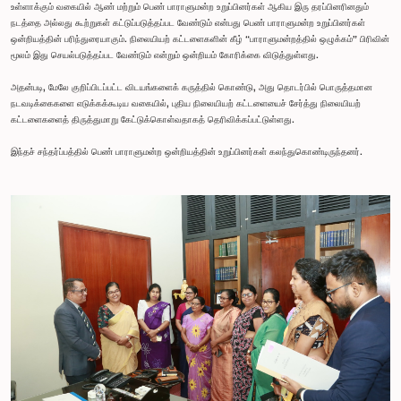
உள்ளாக்கும் வகையில் ஆண் மற்றும் பெண் பாராளுமன்ற உறுப்பினர்கள் ஆகிய இரு தரப்பினரினதும்
நடத்தை அல்லது கூற்றுகள் கட்டுப்படுத்தப்பட வேண்டும் என்பது பெண் பாராளுமன்ற உறுப்பினர்கள்
ஒன்றியத்தின் பரிந்துரையாகும். நிலையியற் கட்டளைகளின் கீழ் “பாராளுமன்றத்தில் ஒழுக்கம்” பிரிவின்
மூலம் இது செயல்படுத்தப்பட வேண்டும் என்றும் ஒன்றியம் கோரிக்கை விடுத்துள்ளது.
அதன்படி, மேலே குறிப்பிடப்பட்ட விடயங்களைக் கருத்தில் கொண்டு, அது தொடர்பில் பொருத்தமான
நடவடிக்கைகளை எடுக்கக்கூடிய வகையில், புதிய நிலையியற் கட்டளையைச் சேர்த்து நிலையியற்
கட்டளைகளைத் திருத்துமாறு கேட்டுக்கொள்வதாகத் தெரிவிக்கப்பட்டுள்ளது.
இந்தச் சந்தர்ப்பத்தில் பெண் பாராளுமன்ற ஒன்றியத்தின் உறுப்பினர்கள் கலந்துகொண்டிருந்தனர்.