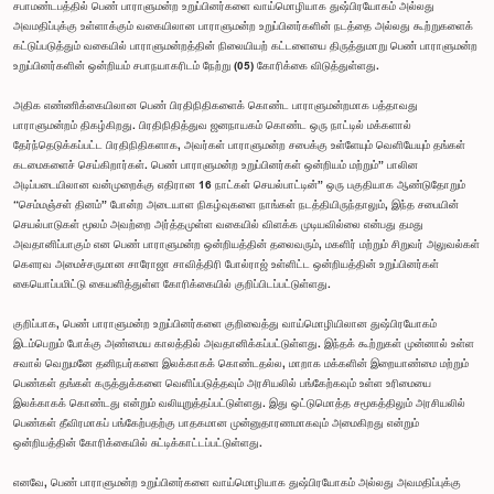
சபாமண்டபத்தில் பெண் பாராளுமன்ற உறுப்பினர்களை வாய்மொழியாக துஷ்பிரயோகம் அல்லது
அவமதிப்புக்கு உள்ளாக்கும் வகையிலான பாராளுமன்ற உறுப்பினர்களின் நடத்தை அல்லது கூற்றுகளைக்
கட்டுப்படுத்தும் வகையில் பாராளுமன்றத்தின் நிலையியற் கட்டளையை திருத்துமாறு பெண் பாராளுமன்ற
உறுப்பினர்களின் ஒன்றியம் சபாநயாகரிடம் நேற்று (05) கோரிக்கை விடுத்துள்ளது.
அதிக எண்ணிக்கையிலான பெண் பிரதிநிதிகளைக் கொண்ட பாராளுமன்றமாக பத்தாவது
பாராளுமன்றம் திகழ்கிறது. பிரதிநிதித்துவ ஜனநாயகம் கொண்ட ஒரு நாட்டில் மக்களால்
தேர்ந்தெடுக்கப்பட்ட பிரதிநிதிகளாக, அவர்கள் பாராளுமன்ற சபைக்கு உள்ளேயும் வெளியேயும் தங்கள்
கடமைகளைச் செய்கிறார்கள். பெண் பாராளுமன்ற உறுப்பினர்கள் ஒன்றியம் மற்றும்” பாலின
அடிப்படையிலான வன்முறைக்கு எதிரான 16 நாட்கள் செயல்பாட்டின்” ஒரு பகுதியாக ஆண்டுதோறும்
“செம்மஞ்சள் தினம்” போன்ற அடையாள நிகழ்வுகளை நாங்கள் நடத்தியிருந்தாலும், இந்த சபையின்
செயல்பாடுகள் மூலம் அவற்றை அர்த்தமுள்ள வகையில் விளக்க முடியவில்லை என்பது தமது
அவதானிப்பாகும் என பெண் பாராளுமன்ற ஒன்றியத்தின் தலைவரும், மகளிர் மற்றும் சிறுவர் அலுவல்கள்
கௌரவ அமைச்சருமான சாரோஜா சாவித்திரி போல்ராஜ் உள்ளிட்ட ஒன்றியத்தின் உறுப்பினர்கள்
கையொப்பமிட்டு கையளித்துள்ள கோரிக்கையில் குறிப்பிடப்பட்டுள்ளது.
குறிப்பாக, பெண் பாராளுமன்ற உறுப்பினர்களை குறிவைத்து வாய்மொழியிலான துஷ்பிரயோகம்
இடம்பெறும் போக்கு அண்மைய காலத்தில் அவதானிக்கப்பட்டுள்ளது. இந்தக் கூற்றுகள் முன்னால் உள்ள
சவால் வெறுமனே தனிநபர்களை இலக்காகக் கொண்டதல்ல, மாறாக மக்களின் இறையாண்மை மற்றும்
பெண்கள் தங்கள் கருத்துக்களை வெளிப்படுத்தவும் அரசியலில் பங்கேற்கவும் உள்ள உரிமையை
இலக்காகக் கொண்டது என்றும் வலியுறுத்தப்பட்டுள்ளது. இது ஒட்டுமொத்த சமூகத்திலும் அரசியலில்
பெண்கள் தீவிரமாகப் பங்கேற்பதற்கு பாதகமான முன்னுதாரணமாகவும் அமைகிறது என்றும்
ஒன்றியத்தின் கோரிக்கையில் சுட்டிக்காட்டப்பட்டுள்ளது.
எனவே, பெண் பாராளுமன்ற உறுப்பினர்களை வாய்மொழியாக துஷ்பிரயோகம் அல்லது அவமதிப்புக்கு