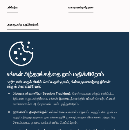
பங்கேற்க
பாராளுமன்ற நேரலை
பாராளுமன்ற உறுப்பினர்கள்
முதற்பக்கம்
பாராளுமன்ற கையடக்க செயலி
உங்கள் அந்தரங்கத்தை நாம் மதிக்கிறோம்
"சரி" என்பதைக் கிளிக் செய்வதன் மூலம், பின்வருவனவற்றை நீங்கள்
ஏற்றுக் கொள்கிறீர்கள்:
அமர்வு கண்காணிப்பு (Session Tracking):
மென்மையான மற்றும் தனிப்பட்ட
ரீதியான அனுபவத்திற்காக எங்கள் இணையத்தளத்தில் உங்கள் செயற்பாட்டைக்
எம்மை பின்தொடர்க :
கண்காணிக்க அமர்வுகளைப் பயன்படுத்துகிறோம்.
தரவினைப் பதிவு செய்தல் :
எங்கள் சேவைகளின் பாதுகாப்பு மற்றும் செயற்பாட்டை
உறுதிப்படுத்துவதற்காக நாம் உங்களது IP முகவரி, சாதன விவரங்கள் மற்றும் பிற
விருதுகள்
தொடர்புடைய தரவை நாங்கள் பதிவு செய்கிறோம்.