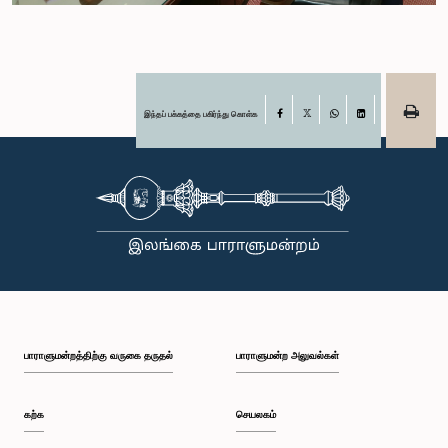
இந்தப் பக்கத்தை பகிர்ந்து கொள்க
Facebook
X
WhatsApp
LinkedIn
பாராளுமன்றத்திற்கு வருகை தருதல்
பாராளுமன்ற அலுவல்கள்
கற்க
செயலகம்