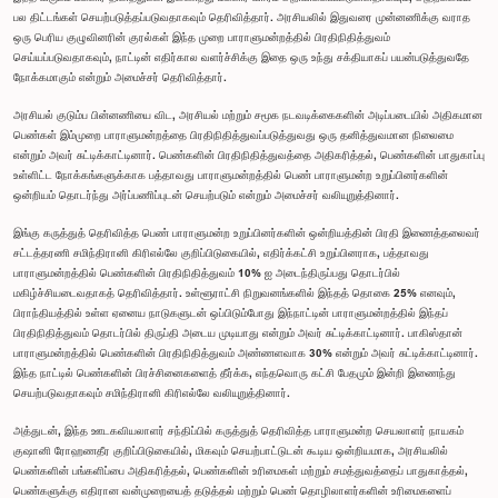
பல திட்டங்கள் செயற்படுத்தப்படுவதாகவும் தெரிவித்தார். அரசியலில் இதுவரை முன்னணிக்கு வராத
ஒரு பெரிய குழுவினரின் குரல்கள் இந்த முறை பாராளுமன்றத்தில் பிரதிநிதித்துவம்
செய்யப்படுவதாகவும், நாட்டின் எதிர்கால வளர்ச்சிக்கு இதை ஒரு உந்து சக்தியாகப் பயன்படுத்துவதே
நோக்கமாகும் என்றும் அமைச்சர் தெரிவித்தார்.
அரசியல் குடும்ப பின்னணியை விட, அரசியல் மற்றும் சமூக நடவடிக்கைகளின் அடிப்படையில் அதிகமான
பெண்கள் இம்முறை பாராளுமன்றத்தை பிரதிநிதித்துவப்படுத்துவது ஒரு தனித்துவமான நிலைமை
என்றும் அவர் சுட்டிக்காட்டினார். பெண்களின் பிரதிநிதித்துவத்தை அதிகரித்தல், பெண்களின் பாதுகாப்பு
உள்ளிட்ட நோக்கங்களுக்காக பத்தாவது பாராளுமன்றத்தில் பெண் பாராளுமன்ற உறுப்பினர்களின்
ஒன்றியம் தொடர்ந்து அர்ப்பணிப்புடன் செயற்படும் என்றும் அமைச்சர் வலியுறுத்தினார்.
இங்கு கருத்துத் தெரிவித்த பெண் பாராளுமன்ற உறுப்பினர்களின் ஒன்றியத்தின் பிரதி இணைத்தலைவர்
சட்டத்தரணி சமிந்திரானி கிரிஎல்லே குறிப்பிடுகையில், எதிர்க்கட்சி உறுப்பினராக, பத்தாவது
பாராளுமன்றத்தில் பெண்களின் பிரதிநிதித்துவம் 10% ஐ அடைந்திருப்பது தொடர்பில்
மகிழ்ச்சியடைவதாகத் தெரிவித்தார். உள்ளூராட்சி நிறுவனங்களில் இந்தத் தொகை 25% எனவும்,
பிராந்தியத்தில் உள்ள ஏனைய நாடுகளுடன் ஒப்பிடும்போது இந்நாட்டின் பாராளுமன்றத்தில் இந்தப்
பிரதிநிதித்துவம் தொடர்பில் திருப்தி அடைய முடியாது என்றும் அவர் சுட்டிக்காட்டினார். பாகிஸ்தான்
பாராளுமன்றத்தில் பெண்களின் பிரதிநிதித்துவம் அண்ணளவாக 30% என்றும் அவர் சுட்டிக்காட்டினார்.
இந்த நாட்டில் பெண்களின் பிரச்சினைகளைத் தீர்க்க, எந்தவொரு கட்சி பேதமும் இன்றி இணைந்து
செயற்படுவதாகவும் சமிந்திரானி கிரிஎல்லே வலியுறுத்தினார்.
அத்துடன், இந்த ஊடகவியலாளர் சந்திப்பில் கருத்துத் தெரிவித்த பாராளுமன்ற செயலாளர் நாயகம்
குஷானி ரோஹணதீர குறிப்பிடுகையில், மிகவும் செயற்பாட்டுடன் கூடிய ஒன்றியமாக, அரசியலில்
பெண்களின் பங்களிப்பை அதிகரித்தல், பெண்களின் உரிமைகள் மற்றும் சமத்துவத்தைப் பாதுகாத்தல்,
பெண்களுக்கு எதிரான வன்முறையைத் தடுத்தல் மற்றும் பெண் தொழிலாளர்களின் உரிமைகளைப்