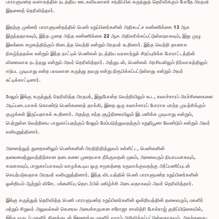
பாராளுமன்ற வளாகத்தில் நடத்திய ஊடகவியலாளர் சந்திப்பில் கருத்துத் தெரிவிக்கும் போதே பிரதமர்
இதனைத் தெரிவித்தார்.
இதற்கு முன்னர் பாராளுமன்றத்தில் பெண் உறுப்பினர்களின் அதிகபட்ச எண்ணிக்கை 13 ஆக
இருந்ததாகவும், இந்த முறை அந்த எண்ணிக்கை 22 ஆக அதிகரிக்கப்பட்டுள்ளதாகவும், இது முழு
இலங்கை சமூகத்திற்கும் கிடைத்த வெற்றி என்றும் பிரதமர் கூறினார். இந்த வெற்றி தானாக
நிகழ்ந்ததல்ல என்றும் இந்த நாட்டில் பெண்கள் நடத்திய வரலாற்றுச் சிறப்புமிக்க போராட்டத்தின்
விளைவாக நடந்தது என்றும் அவர் தெரிவித்தார். அத்துடன், பெண்கள் அரசியலிலும் நிர்வாகத்திலும்
ஈடுபட முடியாது என்ற பரவலான கருத்து தவறு என்று நிரூபிக்கப்பட்டுள்ளது என்றும் அவர்
சுட்டிக்காட்டினார்.
மேலும் இங்கு கருத்துத் தெரிவித்த பிரதமர், இதுபோன்ற வெற்றியிலும் கூட, கலாச்சாரப் பிரச்சினைகளை
அடிப்படையாகக் கொண்டு பெண்களைத் தாக்கி, இதை ஒரு கலாச்சாரப் போராக மாற்ற முயற்சிக்கும்
குழுக்கள் இருப்பதாகக் கூறினார். அதற்கு எந்த சூழ்நிலையிலும் இடமளிக்க முடியாது என்றும்,
பெற்றுள்ள வெற்றியை பாதுகாப்பதற்கும் மேலும் மேம்படுத்துவதற்கும் உறுதிபூண வேண்டும் என்றும் அவர்
வலியுறுத்தினார்.
அனைத்துத் துறைகளிலும் பெண்களின் பிரதிநிதித்துவம் உள்ளிட்ட, பெண்களின்
தலைமைத்துவத்திற்கான தடைகளை முறையாக நீக்குவதன் மூலம், அனைவரும் நியாயமாகவும்,
சமமாகவும், பாதுகாப்பாகவும் வாழக்கூடிய ஒரு சமூகத்தை உருவாக்குவதற்கு அர்ப்பணிப்புடன்
செயற்படுவதாக பிரதமர் வலியுறுத்தினார். இந்த விடயத்தில் பெண் பாராளுமன்ற உறுப்பினர்களின்
ஒன்றியம் ஆற்றும் விசேட பங்களிப்பு தொடர்பில் மகிழ்ச்சி அடைவதாகவும் அவர் தெரிவித்தார்.
இங்கு கருத்துத் தெரிவித்த பெண் பாராளுமன்ற உறுப்பினர்களின் ஒன்றியத்தின் தலைவரும், மகளிர்
மற்றும் சிறுவர் அலுவல்கள் கௌரவ அமைச்சருமான சரோஜா சாவித்ரி போல்ராஜ் குறிப்பிடுகையில்,
இந்த வருடம் மகளிர் தினத்துடன் இணைந்து மகளிர் வாரம் அறிவிக்கப்பட்டுள்ளதாகவும், அதற்கமைய