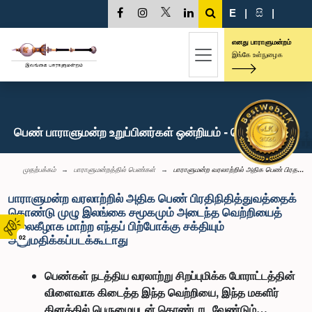
E
|
සි
|
எனது பாராளுமன்றம்
இங்கே உள்நுழைக
பெண் பாராளுமன்ற உறுப்பினர்கள் ஒன்றியம் - செய்திகள்
முதற்பக்கம்
பாராளுமன்றத்தில் பெண்கள்
பாராளுமன்ற வரலாற்றில் அதிக பெண் பிரத...
பாராளுமன்ற வரலாற்றில் அதிக பெண் பிரதிநிதித்துவத்தைக்
கொண்டு முழு இலங்கை சமூகமும் அடைந்த வெற்றியைத்
தலைகீழாக மாற்ற எந்தப் பிற்போக்கு சக்தியும்
அனுமதிக்கப்படக்கூடாது
02
பெண்கள் நடத்திய வரலாற்று சிறப்புமிக்க போராட்டத்தின்
விளைவாக கிடைத்த இந்த வெற்றியை, இந்த மகளிர்
தினத்தில் பெருமையுடன் கொண்டாட வேண்டும்…