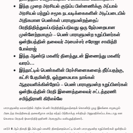
இந்த முறை அரசியல் குடும்ப பின்னணிக்கு அப்பால்
அரசியல் மற்றும் சமூக நடவடிக்கைகளின் அடிப்படையில்
அதிகமான பெண்கள் பாராளுமன்றத்தைப்
பிரதிநிதித்துவப்படுத்தப்படுவது ஒரு நேர்மறையான
முன்னேற்றமாகும் – பெண் பாராளுமன்ற உறுப்பினர்கள்
ஒன்றியத்தின் தலைவர் அமைச்சர் சரோஜா சாவித்ரி
போல்ராஜ்
இந்த ஆண்டு மகளிர் தினத்துடன் இணைந்து மகளிர்
வாரம்…
இந்நாட்டில் பெண்களின் பிரச்சினைகளைத் தீர்ப்பதற்கு,
கட்சி பேதமின்றி, ஒற்றுமையாக நாங்கள்
ஆதரவளிக்கின்றோம் – பெண் பாராளுமன்ற உறுப்பினர்கள்
ஒன்றியத்தின் பிரதி இணைத்தலைவர் சட்டத்தரணி
சமிந்திரானி கிரிஎல்லே
பாராளுமன்ற வரலாற்றில் அதிக பெண் பிரதிநிதித்துவத்தைக் கொண்டு முழு இலங்கை சமூகமும்
அடைந்த வெற்றியைத் தலைகீழாக மாற்ற எந்தப் பிற்போக்கு சக்தியும் அனுமதிக்கப்படக்கூடாது என
கௌரவ பிரதமர் (கலாநிதி) ஹரிணி அமரசூரிய வலியுறுத்தினார்.
மார்ச் 8 ஆம் திகதி இடம்பெறும் மகளிர் தினத்தையொட்டி பெண் பாராளுமன்ற உறுப்பினர்கள் ஒன்றியம்