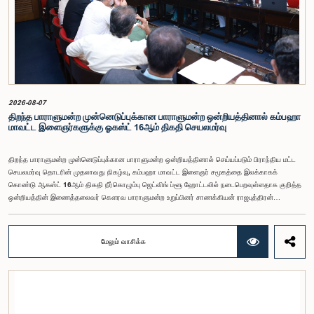
நிர்வாக ஏற்பாடுகள் குறித்து மேலும் விரிவான ஆய்வு மேற்கொள்ள வேண்டியதன் அவசியமும்
வலியுறுத்தப்பட்டது.விசேட குழுவினால் நியமிக்கப்பட்டுள்ள நிபுணர் குழு, கிடைத்துள்ள 31
முன்மொழிவுகளையும் முந்தைய பாராளுமன்ற விசேட குழுக்களின் அறிக்கைகளையும் பகுப்பாய்வு
செய்து, நடைமுறைக்கு ஏற்ற பரிந்துரைகளைக் கொண்ட அறிக்கையொன்றைத் தயாரிக்கவுள்ளது.
அதனைத் தொடர்ந்து, அந்தப் பரிந்துரைகளை ஆராய்ந்து அடுத்தகட்ட நடவடிக்கைகளை முன்னெடுக்க
குழு தீர்மானித்தது.இக்கூட்டத்தில், குழு உறுப்பினரான அமைச்சர் கலாநிதி உபாலி பன்னிலகே மற்றும்
பாராளுமன்ற உறுப்பினர்களான ரவி கருணாநாயக்க, ருவந்திலக ஜயக்கொடி மற்றும் கதிரவேலு
சண்முகம் குகதாசன் ஆகியோர் கலந்துகொண்டனர்.
2026-08-07
திறந்த பாராளுமன்ற முன்னெடுப்புக்கான பாராளுமன்ற ஒன்றியத்தினால் கம்பஹா
மாவட்ட இளைஞர்களுக்கு ஓகஸ்ட் 16ஆம் திகதி செயலமர்வு
திறந்த பாராளுமன்ற முன்னெடுப்புக்கான பாராளுமன்ற ஒன்றியத்தினால் செய்யப்படும் பிராந்திய மட்ட
செயலமர்வு தொடரின் முதலாவது நிகழ்வு, கம்பஹா மாவட்ட இளைஞர் சமூகத்தை இலக்காகக்
கொண்டு ஆகஸ்ட் 16ஆம் திகதி நீர்கொழும்பு ஜெட்விங் ப்ளூ ஹோட்டலில் நடைபெறவுள்ளதாக குறித்த
ஒன்றியத்தின் இணைத்தலைவர் கௌரவ பாராளுமன்ற உறுப்பினர் சாணக்கியன் ராஜபுத்திரன்
இராசமாணிக்கம் அவர்கள் தெரிவித்தார். திறந்த பாராளுமன்ற முன்னெடுப்புக்கான பாராளுமன்ற
ஒன்றியத்தின் கூட்டம் கௌரவ உறுப்பினரின் தலைமையில் அண்மையில் (5) நடைபெற்றபோது,
இச்செயலமர்வுக்கான ஏற்பாடுகள் குறித்துக் கலந்துரையாடப்பட்டது.இளைஞர் பிரதிநிதிகளின்
மேலும் வாசிக்க
பங்கேற்புடன் திறந்த பாராளுமன்றக் கருத்திட்டத்தை மேலும் முன்னெடுத்துச் செல்லும் நோக்கில் இந்த
செயலமர்வு தொடர் ஏற்பாடு செய்யப்படுகின்றது. இதில் ஒன்றியத்தின் உறுப்பினர்கள் மற்றும் கம்பஹா
மாவட்டத்தை பிரதிநிதித்துவப்படுத்தும் பாராளுமன்ற உறுப்பினர்களும் பங்கேற்கவிருக்கின்றனர்.இந்த
செயலமர்வுகளின் ஊடாக, இளைஞர் சமூகத்திற்கு பாராளுமன்ற நடவடிக்கைகள், சட்டவாக்க
செயன்முறை மற்றும் திறந்த பாராளுமன்றத்தின் எண்ணக்கரு தொடர்பில் விழிப்புணர்வூட்டவும்,
பாராளுமன்றத்திற்கும் பொதுமக்களுக்கும் இடையிலான தொடர்பை மேலும் வலுப்படுத்துவதும்