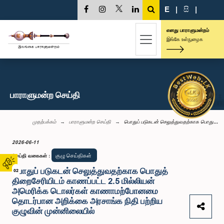
E
|
සි
|
எனது பாராளுமன்றம்
இங்கே உள்நுழைக
பாராளுமன்ற செய்தி
முதற்பக்கம்
பாராளுமன்ற செய்தி
பொதுப் படுகடன் செலுத்துவதற்காக பொது...
2026-06-11
குழு செய்திகள்
செய்தி வகைகள்
:
பொதுப் படுகடன் செலுத்துவதற்காக பொதுத்
02
திறைசேரியிடம் காணப்பட்ட 2.5 மில்லியன்
அமெரிக்க டொலர்கள் காணாமற்போனமை
தொடர்பான அறிக்கை அரசாங்க நிதி பற்றிய
குழுவின் முன்னிலையில்