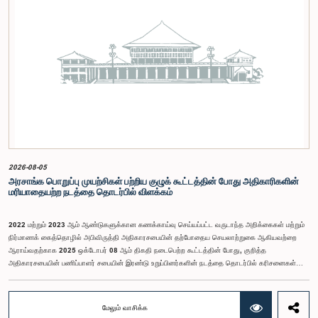
எதிர்பார்க்கப்படுகின்றது.இந்தக் கூட்டத்தில் ஒன்றியத்தின் கௌரவ உறுப்பினர்கள் மற்றும்
இச்செயலமர்வு தொடருக்கான அபிவிருத்தி பங்காளராக அனுசரணை வழங்கும் CII (Coalition for
Inclusive Impact) நிறுவனத்தின் பிரதிநிதிகளும் கலந்துகொண்டனர்.இந்த செயலமர்வில் பங்கேற்க
விரும்பும் கம்பஹா மாவட்டத்தைச் சேர்ந்த 18 – 35 வயதுக்குட்பட்ட இளைஞர், யுவதிகள் இங்கே
தரப்பட்டுள்ள https://forms.gle/aVp5UzhLbtPSmVap8 இணைப்பின் ஊடாக உரிய விண்ணப்பப்
படிவத்தை பூர்த்தி செய்து பதிவு செய்யுமாறு கேட்டுக்கொள்ளப்படுகின்றனர்.
2026-08-05
அரசாங்க பொறுப்பு முயற்சிகள் பற்றிய குழுக் கூட்டத்தின் போது அதிகாரிகளின்
மரியாதையற்ற நடத்தை தொடர்பில் விளக்கம்
2022 மற்றும் 2023 ஆம் ஆண்டுகளுக்கான கணக்காய்வு செய்யப்பட்ட வருடாந்த அறிக்கைகள் மற்றும்
நிர்மாணக் கைத்தொழில் அபிவிருத்தி அதிகாரசபையின் தற்போதைய செயலாற்றுகை ஆகியவற்றை
ஆராய்வதற்காக 2025 ஒக்டோபர் 08 ஆம் திகதி நடைபெற்ற கூட்டத்தின் போது, குறித்த
அதிகாரசபையின் பணிப்பாளர் சபையின் இரண்டு உறுப்பினர்களின் நடத்தை தொடர்பில் கரிசனைகள்
எழுந்தன என்பதை அரசாங்க பொறுப்பு முயற்சிகள் பற்றிய குழு பொதுமக்களுக்கு
அறியத்தருகின்றது. பாராளுமன்றக் குழுக்களின் முன் சமூகமளிக்கும் போது பின்பற்ற வேண்டியதாக
நிர்ணயிக்கப்பட்ட ஆடை நடைமுறைக்கு இணங்காத வகையிலேயே அதிகாரிகளில் ஒருவர்
மேலும் வாசிக்க
இக்கூட்டத்தில் கலந்துகொண்டார் என்பதைக் குழு அவதானித்தது. மேலும், தாபிக்கப்பட்ட பாராளுமன்ற