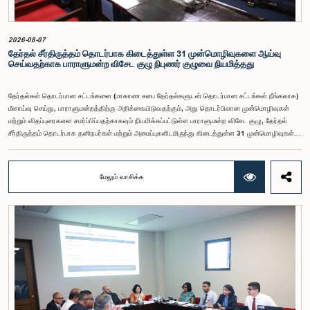
தேவையான தீர்மானங்கள் எடுக்கப்பட வேண்டியதன் அவசியம் குழுவில் வலியுறுத்தப்பட்டது. மேலும்,
நிரந்தரமானதும் சுயாதீனமானதுமான சம்பள மற்றும் பணியாளர் ஆணைக்குழுவை நிறுவுவதற்கான
யோசனையையும் குழுத் தலைவர் முன்வைத்தார்.
2026-08-07
தேர்தல் சீர்திருத்தம் தொடர்பாக கிடைத்துள்ள 31 முன்மொழிவுகளை ஆய்வு
செய்வதற்காக பாராளுமன்ற விசேட குழு நிபுணர் குழுவை நியமித்தது
தேர்தல்கள் தொடர்பான சட்டங்களை (மாகாண சபை தேர்தல்களுடன் தொடர்பான சட்டங்கள் நீங்கலாக)
மீளாய்வு செய்து, பாராளுமன்றத்திற்கு அறிக்கையிடுவதற்கும், அது தொடர்பிலான முன்மொழிவுகள்
மற்றும் விதப்புரைகளை சமர்ப்பிப்பதற்காகவும் நியமிக்கப்பட்டுள்ள பாராளுமன்ற விசேட குழு, தேர்தல்
சீர்திருத்தம் தொடர்பாக தனிநபர்கள் மற்றும் அமைப்புகளிடமிருந்து கிடைத்துள்ள 31 முன்மொழிவுகள்
மற்றும் இதற்கு முன்னர் தேர்தல் சீர்திருத்தங்கள் தொடர்பில் சமர்ப்பிக்கப்பட்ட விசேட பாராளுமன்ற
குழுக்களின் அறிக்கைகளையும் ஆராய்ந்து அறிக்கையிடுவதற்காக நிபுணர் குழுவொன்றை
நியமித்துள்ளது.கௌரவ பொது நிர்வாக, மாகாண சபைகள் மற்றும் உள்ளூராட்சி அமைச்சர் பேராசிரியர்
மேலும் வாசிக்க
ஏ.எச்.எம்.எச்.அபயரத்ன அவர்கள் தலைமையில் அண்மையில் பாராளுமன்றத்தில் நடைபெற்ற குறித்த
விசேட குழுக் கூட்டத்தின் போதே இத்தீர்மானம் எடுக்கப்பட்டது.2004, 2007 மற்றும் 2022 ஆம்
ஆண்டுகளில் வெளியிடப்பட்ட பாராளுமன்ற விசேட குழுக்களின் அறிக்கைகள் மற்றும் தனிநபர்கள்,
அமைப்புகள் ஆகியவற்றினால் சமர்ப்பிக்கப்பட்டுள்ள 31 முன்மொழிவுகளை அடிப்படையாகக் கொண்டு
தேர்தல் சீர்திருத்தங்கள் தொடர்பாக விரிவான கலந்துரையாடல் இங்கு இடம்பெற்றது.உள்ளூராட்சி
மன்றத் தேர்தல் முறைக்காக கலப்பு தேர்தல் முறையை அறிமுகப்படுத்துதல், சிறு கட்சிகள் மற்றும்
சிறுபான்மை குழுக்களின் பிரதிநிதித்துவத்தை உறுதிப்படுத்துதல், பெண்களின் பிரதிநிதித்துவத்தை
மேம்படுத்துதல், மின்னணு வாக்களிப்பு முறையை அறிமுகப்படுத்துதல், முன்கூட்டியே வாக்களிக்கும்
வசதியை ஏற்படுத்துதல் உள்ளிட்ட பல்வேறு முன்மொழிவுகள் தொடர்பில் இக்கூட்டத்தில் விசேட கவனம்
செலுத்தப்பட்டது.மேலும், வெளிநாடுகளில் வாழும் இலங்கையர்களுக்கு வாக்களிக்கும் உரிமையை
வழங்குவது தொடர்பான முன்மொழிவுகளும் பரிசீலிக்கப்பட்டதுடன், அதற்குத் தேவையான சட்ட மற்றும்