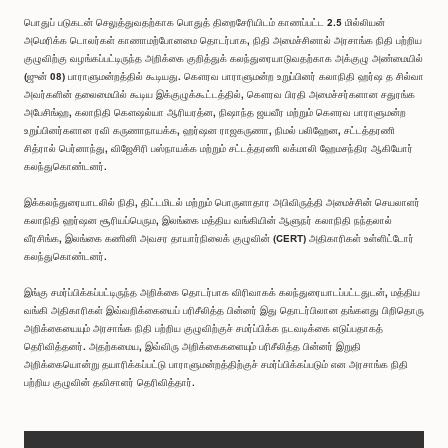
பொதுப் படுகடன் செலுத்துவதற்காக பொதுத் திறைசேரியிடம் காணப்பட்ட 2.5 மில்லியன்
அமெரிக்க டொலர்கள் காணாமற்போனமை தொடர்பாக, நிதி அமைச்சினால் அரசாங்க நிதி பற்றிய
குழுவிற்கு வழங்கப்பட்டிருந்த அறிக்கை குறித்துக் கலந்துரையாடுவதற்காக அக்குழு அண்மையில்
(ஜுன் 08) பாராளுமன்றத்தில் கூடியது. கௌரவ பாராளுமன்ற உறுப்பினர் கலாநிதி ஹர்ஷ த சில்வா
அவர்களின் தலைமையில் கூடிய இக்குழுக்கூட்டத்தில், கௌரவ பிரதி அமைச்சர்களான சதுரங்க
அபேசிங்ஹ, கலாநிதி கௌஷல்யா ஆரியரத்ன, நிஷாந்த ஜயவீர மற்றும் கௌரவ பாராளுமன்ற
உறுப்பினர்களான ரவி கருணாநாயக்க, ஹர்ஷன ராஜகருணா, நிமல் பலிஹேன, சட்டத்தரணி
சித்ரால் பெர்னாந்து, விஜேசிரி பஸ்நாயக்க மற்றும் சட்டத்தரணி லக்மாலி ஹேமசந்திர ஆகியோர்
கலந்துகொண்டனர்.
இக்கலந்துரையாடலில் நிதி, திட்டமிடல் மற்றும் பொருளாதார அபிவிருத்தி அமைச்சின் செயலாளர்
கலாநிதி ஹர்ஷன சூரியப்பெரும, இலங்கை மத்திய வங்கியின் ஆளுநர் கலாநிதி நந்தலால்
வீரசிங்க, இலங்கை கணினி அவசர தாயார்நிலைக் குழுவின் (CERT) அதிகாரிகள் உள்ளிட்டோர்
கலந்துகொண்டனர்.
இங்கு சமர்ப்பிக்கப்பட்டிருந்த அறிக்கை தொடர்பாக விரிவாகக் கலந்துரையாடப்பட்டதுடன், மத்திய
வங்கி அதிகாரிகள் இவ்வறிக்கையைப் பரிசீலித்த பின்னர் இது தொடர்பிலான தங்களது பிறிதொரு
அறிக்கையையும் அரசாங்க நிதி பற்றிய குழுவிற்குச் சமர்ப்பிக்க நடவடிக்கை எடுப்பதாகத்
தெரிவித்தனர். அதற்கமைய, இவ்விரு அறிக்கைகளையும் பரிசீலித்த பின்னர் இறுதி
அறிக்கையொன்று தயாரிக்கப்பட்டு பாராளுமன்றத்திற்குச் சமர்ப்பிக்கப்படும் என அரசாங்க நிதி
பற்றிய குழுவின் தவிசாளர் தெரிவித்தார்.