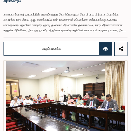
அங்கீகாரம்
கணக்காய்வாளர் நாயகத்தின் சம்பளம் மற்றும் கொடுப்பனவுகள் தொடர்பாக விரிவாக ஆராய்ந்த
அரசாங்க நிதி பற்றிய குழு, கணக்காய்வாளர் நாயகத்தின் சம்பளத்தை அங்கீகரித்தது.கௌரவ
பாராளுமன்ற உறுப்பினர் கலாநிதி ஹர்ஷ.த சில்வா அவர்களின் தலைமையில், பிரதி அமைச்சர்களான
சதுரங்க அபேசிங்க, நிஷாந்த ஜயவீர மற்றும் பாராளுமன்ற உறுப்பினர்களான ரவி கருணாநாயக்க, நிமல்
பலிஹேன, விஜேசிறி பஸ்நாயக்க, எம்.கே.எம். அஸ்லம், திலின சமரகோன் மற்றும் சம்பிக்க
ஹெட்டிஆராச்சி ஆகியோரின் பங்கேற்புடன் அண்மையில் (ஆக. 04) பாராளுமன்றத்தில் கூடிய அரசாங்க
நிதி பற்றிய குழுக் கூட்டத்திலேயே இந்த அங்கீகாரம் வழங்கப்பட்டது.இலங்கை ஜனநாயக சோசலிசக்
மேலும் வாசிக்க
குடியரசின் அரசியலமைப்பின் 153(2) ஆம் உறுப்புரையின் பிரகாரம், கணக்காய்வாளர் நாயகத்தின்
சம்பளம் தொடர்பான பிரேரணை குழுவின் கவனத்திற்கு கொண்டு வரப்பட்டது.இதன்போது,
கணக்காய்வாளர் நாயகத்தின் பொறுப்புகள், அரச நிதி மேற்பார்வை மற்றும் கணக்காய்வுத் துறையின்
சுயாதீனத் தன்மை உள்ளிட்ட விடயங்களை கருத்தில் கொண்டு, சம்பள மட்டம் தொடர்பாக குழுத்
தலைவர் உள்ளிட்ட உறுப்பினர்கள் தமது கருத்துகளையும் பரிந்துரைகளையும் முன்வைத்தனர்.மேலும்,
அரசியலமைப்பின் 170 ஆம் உறுப்புரையின் பிரகாரம், கணக்காய்வாளர் நாயகம் ஒரு அரசாங்க ஊழியர்
அல்ல என்பதையும், நடைமுறையில் உள்ள அரசாங்க சம்பள அளவுகோலுக்கு வெளியே இப்பதவிக்கான
சம்பளத்தை விசேடமாக பரிசீலிக்க முடியும் என்பதையும் குழு சுட்டிக்காட்டியது.முன்மொழியப்பட்ட சம்பளத்
தொகை, முன்னர் பதவி வகித்த கணக்காய்வாளர் நாயகங்களின் சம்பளங்களையும் கருத்தில் கொண்டு
நிர்ணயிக்கப்பட்டதாக அதிகாரிகள் தெரிவித்தனர். இதற்கு முன்னர், சம்பளங்கள் மற்றும் பணியாளர்
ஆணைக்குழுவே இத்தகைய சம்பளங்களை நிர்ணயித்து வந்த போதிலும், தற்போது அத்தகைய
ஆணைக்குழு இல்லையெனவும் அதிகாரிகள் குறிப்பிட்டனர்.கணக்காய்வாளர் நாயகத்திற்கான
முன்மொழியப்பட்ட சம்பள மட்டத்தை குழு அங்கீகரித்திருந்தாலும், அப்பதவிக்கு வழங்கப்பட்டுள்ள
பொறுப்புகள் மற்றும் கடமைகளின் முக்கியத்துவத்தை கருத்தில் கொண்டு, அந்தச் சம்பளம் மேலும்
உயர்ந்த மட்டத்தில் இருக்க வேண்டும் என்ற கருத்தை குழுத் தலைவர் உள்ளிட்ட உறுப்பினர்கள்
முன்வைத்தனர்.அதன்படி, எதிர்காலத்தில் இச்சம்பள மட்டம் தொடர்பாக மேலும் கவனம் செலுத்தி