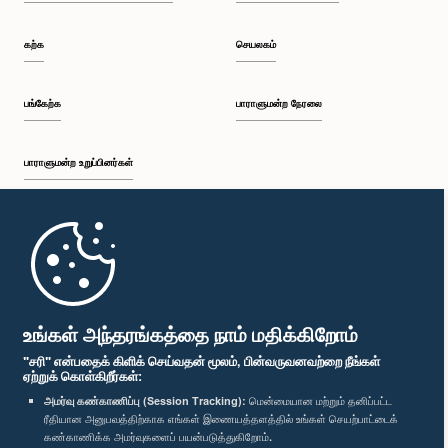
கற்க
செயலகம்
பங்கேற்க
பாராளுமன்ற நேரலை
பாராளுமன்ற உறுப்பினர்கள்
முதற்பக்கம்
பாராளுமன்ற கையடக்க செயலி
உங்கள் அந்தரங்கத்தை நாம் மதிக்கிறோம்
"சரி" என்பதைக் கிளிக் செய்வதன் மூலம், பின்வருவனவற்றை நீங்கள்
ஏற்றுக் கொள்கிறீர்கள்:
அமர்வு கண்காணிப்பு (Session Tracking):
மென்மையான மற்றும் தனிப்பட்ட
ரீதியான அனுபவத்திற்காக எங்கள் இணையத்தளத்தில் உங்கள் செயற்பாட்டைக்
எம்மை பின்தொடர்க :
கண்காணிக்க அமர்வுகளைப் பயன்படுத்துகிறோம்.