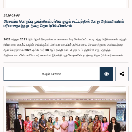
2026-08-05
அரசாங்க பொறுப்பு முயற்சிகள் பற்றிய குழுக் கூட்டத்தின் போது அதிகாரிகளின்
மரியாதையற்ற நடத்தை தொடர்பில் விளக்கம்
2022 மற்றும் 2023 ஆம் ஆண்டுகளுக்கான கணக்காய்வு செய்யப்பட்ட வருடாந்த அறிக்கைகள் மற்றும்
நிர்மாணக் கைத்தொழில் அபிவிருத்தி அதிகாரசபையின் தற்போதைய செயலாற்றுகை ஆகியவற்றை
ஆராய்வதற்காக 2025 ஒக்டோபர் 08 ஆம் திகதி நடைபெற்ற கூட்டத்தின் போது, குறித்த
அதிகாரசபையின் பணிப்பாளர் சபையின் இரண்டு உறுப்பினர்களின் நடத்தை தொடர்பில் கரிசனைகள்
எழுந்தன என்பதை அரசாங்க பொறுப்பு முயற்சிகள் பற்றிய குழு பொதுமக்களுக்கு
அறியத்தருகின்றது. பாராளுமன்றக் குழுக்களின் முன் சமூகமளிக்கும் போது பின்பற்ற வேண்டியதாக
நிர்ணயிக்கப்பட்ட ஆடை நடைமுறைக்கு இணங்காத வகையிலேயே அதிகாரிகளில் ஒருவர்
மேலும் வாசிக்க
இக்கூட்டத்தில் கலந்துகொண்டார் என்பதைக் குழு அவதானித்தது. மேலும், தாபிக்கப்பட்ட பாராளுமன்ற
நடைமுறை மற்றும் ஒழுங்குமுறைகளுக்கு முரணான வகையில், தவிசாளரின் முன் அனுமதியைப்
பெறாமலேயே இரு அதிகாரிகளும் குழுவின் நடவடிக்கைகளிலிருந்து வெளியேறினர். இச்சம்பவங்களைத்
தொடர்ந்து, அரசாங்க பொறுப்பு முயற்சிகள் பற்றிய குழுவின் கௌரவ தவிசாளரினால் எழுப்பப்பட்ட
சிறப்புரிமைப் பிரச்சினையினையடுத்து, பாராளுமன்றத்தை அவமதித்தமை தொடர்பான
குற்றச்சாட்டுகளின் பேரில் இரு அதிகாரிகளும் 2026 பெப்ரவரி 17 ஆம் திகதி ஒழுக்கநெறிகள் மற்றும்
சிறப்புரிமைகள் பற்றிய குழுவின் முன்னிலையில் ஆஜராகினர். இந்த நடவடிக்கைகளின் போது, அவர்கள்
தமது நடத்தைக்காக மனப்பூர்வமான மன்னிப்பைக் கோரினர். உரிய பரிசீலனையின் பின்னர்,
அதிகாரிகள் தமது செயல்களின் தீவிரத்தை ஏற்றுக்கொண்டுள்ளார்கள் என்பதையும், பாராளுமன்றக்
குழுக்களின் அதிகாரம், கௌரவம் மற்றும் தாபிக்கப்பட்ட நடைமுறைகளை மதிப்பதன்
முக்கியத்துவத்தைப் புரிந்துள்ளமையை வெளிப்படுத்தியுள்ளனர் என்பதையும் கவனத்திற்கொண்டு,