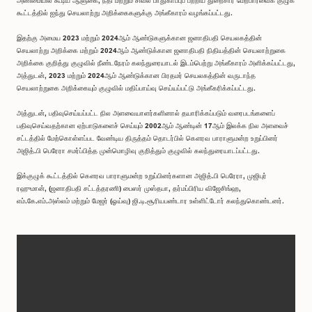
அண்மையில் கூடிய ஆளுகை, நீதி மற்றும் சிவல் பாதுகாப்புப் பற்றிய துறைசார் மேற்பார்வைக் குழுக்
கூட்டத்தில் ஐந்து செயலாற்று அறிக்கைகளுக்கு அங்கீகாரம் வழங்கப்பட்டது.
இதற்கு அமைய 2023 மற்றும் 2024ஆம் ஆண்டுகளுக்கான ஜனாதிபதி செயலகத்தின்
செயலாற்று அறிக்கை மற்றும் 2024ஆம் ஆண்டுக்கான ஜனாதிபதி நிதியத்தின் செயலாற்றுகை
அறிக்கை குறித்து குழுவில் நீண்டநேரம் கலந்துரையாடல் இடம்பெற்று அங்கீகாரம் அளிக்கப்பட்டது,
அத்துடன், 2023 மற்றும் 2024ஆம் ஆண்டுக்கான பிரதமர் செயலகத்தின் வருடாந்த
செயலாற்றுகை அறிக்கையும் குழுவில் மதிப்பாய்வு செய்யப்பட்டு அங்கீகரிக்கப்பட்டது.
அத்துடன், பதிவுசெய்யப்பட்ட நில அளவையாளர்களினால் தயாரிக்கப்படும் வரைபடங்களைப்
பதிவுசெய்வதற்கான ஏற்பாடுகளைச் செய்யும் 2002ஆம் ஆண்டின் 17ஆம் இலக்க நில அளவைச்
சட்டத்தில் மேற்கொள்ளப்பட வேண்டிய திருத்தம் தொடர்பில் கௌரவ பாராளுமன்ற உறுப்பினர்
அஜித்.பி பெரேரா சமர்ப்பித்த முன்மொழிவு குறித்தும் குழுவில் கலந்துரையாடப்பட்டது.
இக்குழுக் கூட்டத்தில் கௌரவ பாராளுமன்ற உறுப்பினர்களான அஜித்.பி பெரேரா, முஜிபுர்
ரஹுமான், (ஜனாதிபதி சட்டத்தரணி) பைஸர் முஸ்தபா, தர்மப்பிரிய விஜேசிங்ஹ,
எம்.கே.எம்.அஸ்லம் மற்றும் மேஜர் (ஓய்வு) ஜி.டி.சூரியபண்டார உள்ளிட்டோர் கலந்துகொண்டனர்.