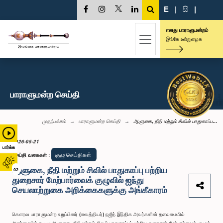
E
|
සි
|
எனது பாராளுமன்றம்
இங்கே உள்நுழைக
பாராளுமன்ற செய்தி
முதற்பக்கம்
பாராளுமன்ற செய்தி
ஆளுகை, நீதி மற்றும் சிவில் பாதுகாப்ப...
2026-05-21
பார்க்க
குழு செய்திகள்
செய்தி வகைகள்
:
ஆளுகை, நீதி மற்றும் சிவில் பாதுகாப்பு பற்றிய
02
துறைசார் மேற்பார்வைக் குழுவில் ஐந்து
செயலாற்றுகை அறிக்கைகளுக்கு அங்கீகாரம்
கௌரவ பாராளுமன்ற உறுப்பினர் (வைத்தியர்) நஜீத் இந்திக அவர்களின் தலைமையில்