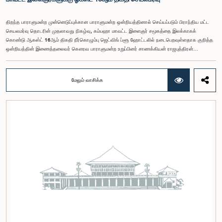
திறந்த பாராளுமன்ற முன்னெடுப்புக்கான பாராளுமன்ற ஒன்றியத்தினால் செய்யப்படும் பிராந்திய மட்ட
செயலமர்வு தொடரின் முதலாவது நிகழ்வு, கம்பஹா மாவட்ட இளைஞர் சமூகத்தை இலக்காகக்
கொண்டு ஆகஸ்ட் 16ஆம் திகதி நீர்கொழும்பு ஜெட்விங் ப்ளூ ஹோட்டலில் நடைபெறவுள்ளதாக குறித்த
ஒன்றியத்தின் இணைத்தலைவர் கௌரவ பாராளுமன்ற உறுப்பினர் சாணக்கியன் ராஜபுத்திரன்
இராசமாணிக்கம் அவர்கள் தெரிவித்தார். திறந்த பாராளுமன்ற முன்னெடுப்புக்கான பாராளுமன்ற
ஒன்றியத்தின் கூட்டம் கௌரவ உறுப்பினரின் தலைமையில் அண்மையில் (5) நடைபெற்றபோது,
இச்செயலமர்வுக்கான ஏற்பாடுகள் குறித்துக் கலந்துரையாடப்பட்டது.இளைஞர் பிரதிநிதிகளின்
மேலும் வாசிக்க
பங்கேற்புடன் திறந்த பாராளுமன்றக் கருத்திட்டத்தை மேலும் முன்னெடுத்துச் செல்லும் நோக்கில் இந்த
செயலமர்வு தொடர் ஏற்பாடு செய்யப்படுகின்றது. இதில் ஒன்றியத்தின் உறுப்பினர்கள் மற்றும் கம்பஹா
மாவட்டத்தை பிரதிநிதித்துவப்படுத்தும் பாராளுமன்ற உறுப்பினர்களும் பங்கேற்கவிருக்கின்றனர்.இந்த
செயலமர்வுகளின் ஊடாக, இளைஞர் சமூகத்திற்கு பாராளுமன்ற நடவடிக்கைகள், சட்டவாக்க
செயன்முறை மற்றும் திறந்த பாராளுமன்றத்தின் எண்ணக்கரு தொடர்பில் விழிப்புணர்வூட்டவும்,
பாராளுமன்றத்திற்கும் பொதுமக்களுக்கும் இடையிலான தொடர்பை மேலும் வலுப்படுத்துவதும்
எதிர்பார்க்கப்படுகின்றது.இந்தக் கூட்டத்தில் ஒன்றியத்தின் கௌரவ உறுப்பினர்கள் மற்றும்
இச்செயலமர்வு தொடருக்கான அபிவிருத்தி பங்காளராக அனுசரணை வழங்கும் CII (Coalition for
Inclusive Impact) நிறுவனத்தின் பிரதிநிதிகளும் கலந்துகொண்டனர்.இந்த செயலமர்வில் பங்கேற்க
விரும்பும் கம்பஹா மாவட்டத்தைச் சேர்ந்த 18 – 35 வயதுக்குட்பட்ட இளைஞர், யுவதிகள் இங்கே
தரப்பட்டுள்ள https://forms.gle/aVp5UzhLbtPSmVap8 இணைப்பின் ஊடாக உரிய விண்ணப்பப்
படிவத்தை பூர்த்தி செய்து பதிவு செய்யுமாறு கேட்டுக்கொள்ளப்படுகின்றனர்.