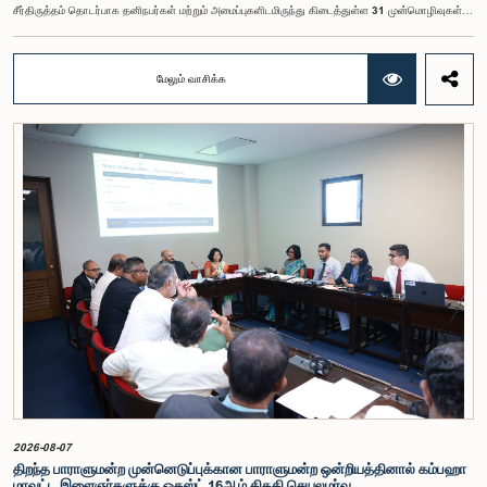
சீர்திருத்தம் தொடர்பாக தனிநபர்கள் மற்றும் அமைப்புகளிடமிருந்து கிடைத்துள்ள 31 முன்மொழிவுகள்
மற்றும் இதற்கு முன்னர் தேர்தல் சீர்திருத்தங்கள் தொடர்பில் சமர்ப்பிக்கப்பட்ட விசேட பாராளுமன்ற
குழுக்களின் அறிக்கைகளையும் ஆராய்ந்து அறிக்கையிடுவதற்காக நிபுணர் குழுவொன்றை
நியமித்துள்ளது.கௌரவ பொது நிர்வாக, மாகாண சபைகள் மற்றும் உள்ளூராட்சி அமைச்சர் பேராசிரியர்
மேலும் வாசிக்க
ஏ.எச்.எம்.எச்.அபயரத்ன அவர்கள் தலைமையில் அண்மையில் பாராளுமன்றத்தில் நடைபெற்ற குறித்த
விசேட குழுக் கூட்டத்தின் போதே இத்தீர்மானம் எடுக்கப்பட்டது.2004, 2007 மற்றும் 2022 ஆம்
ஆண்டுகளில் வெளியிடப்பட்ட பாராளுமன்ற விசேட குழுக்களின் அறிக்கைகள் மற்றும் தனிநபர்கள்,
அமைப்புகள் ஆகியவற்றினால் சமர்ப்பிக்கப்பட்டுள்ள 31 முன்மொழிவுகளை அடிப்படையாகக் கொண்டு
தேர்தல் சீர்திருத்தங்கள் தொடர்பாக விரிவான கலந்துரையாடல் இங்கு இடம்பெற்றது.உள்ளூராட்சி
மன்றத் தேர்தல் முறைக்காக கலப்பு தேர்தல் முறையை அறிமுகப்படுத்துதல், சிறு கட்சிகள் மற்றும்
சிறுபான்மை குழுக்களின் பிரதிநிதித்துவத்தை உறுதிப்படுத்துதல், பெண்களின் பிரதிநிதித்துவத்தை
மேம்படுத்துதல், மின்னணு வாக்களிப்பு முறையை அறிமுகப்படுத்துதல், முன்கூட்டியே வாக்களிக்கும்
வசதியை ஏற்படுத்துதல் உள்ளிட்ட பல்வேறு முன்மொழிவுகள் தொடர்பில் இக்கூட்டத்தில் விசேட கவனம்
செலுத்தப்பட்டது.மேலும், வெளிநாடுகளில் வாழும் இலங்கையர்களுக்கு வாக்களிக்கும் உரிமையை
வழங்குவது தொடர்பான முன்மொழிவுகளும் பரிசீலிக்கப்பட்டதுடன், அதற்குத் தேவையான சட்ட மற்றும்
நிர்வாக ஏற்பாடுகள் குறித்து மேலும் விரிவான ஆய்வு மேற்கொள்ள வேண்டியதன் அவசியமும்
வலியுறுத்தப்பட்டது.விசேட குழுவினால் நியமிக்கப்பட்டுள்ள நிபுணர் குழு, கிடைத்துள்ள 31
முன்மொழிவுகளையும் முந்தைய பாராளுமன்ற விசேட குழுக்களின் அறிக்கைகளையும் பகுப்பாய்வு
செய்து, நடைமுறைக்கு ஏற்ற பரிந்துரைகளைக் கொண்ட அறிக்கையொன்றைத் தயாரிக்கவுள்ளது.
அதனைத் தொடர்ந்து, அந்தப் பரிந்துரைகளை ஆராய்ந்து அடுத்தகட்ட நடவடிக்கைகளை முன்னெடுக்க
குழு தீர்மானித்தது.இக்கூட்டத்தில், குழு உறுப்பினரான அமைச்சர் கலாநிதி உபாலி பன்னிலகே மற்றும்
பாராளுமன்ற உறுப்பினர்களான ரவி கருணாநாயக்க, ருவந்திலக ஜயக்கொடி மற்றும் கதிரவேலு
சண்முகம் குகதாசன் ஆகியோர் கலந்துகொண்டனர்.
2026-08-07
திறந்த பாராளுமன்ற முன்னெடுப்புக்கான பாராளுமன்ற ஒன்றியத்தினால் கம்பஹா
மாவட்ட இளைஞர்களுக்கு ஓகஸ்ட் 16ஆம் திகதி செயலமர்வு