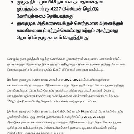
முழுத் திட்டமும் 548 நாட்கள் தாமதமானதால்
ஒப்பந்தக்காரர் ரூ.4227 மில்லியன் இழப்பீடு
கோரியுள்ளமை தெரியவந்தது
துறைமுக அதிகாரசபைக்குச் சொந்தமான அனைத்துக்
காணிகளையும் ஏற்றுக்கொள்வது மற்றும் அகற்றுவது
தொடர்பில் குழு கவனம் செலுத்தியது
கொழும்பு துறைமுகத்தின் கிழக்கு கொள்கலன் முனையத்தின் கட்டுமானப் பணிகளில் ஏற்பட்ட
தாமதம் மற்றும் அதனால் ஒட்டுமொத்த திட்டத்திலும் ஏற்பட்டுள்ள மாற்றங்கள் குறித்து அரசாங்கப்
பொறுப்பு முயற்சிகள் பற்றிய குழுவில் (கோப்) விரிவாகக் கலந்துரையாடப்பட்டது.
இலங்கை துறைமுக அதிகாரசபை தொடர்பான 2022, 2023ஆம் ஆண்டுகளுக்கான
கணக்காய்வாளர் நாயகத்தின் அறிக்கைகள் மற்றும் அதன் தற்போதைய செயலாற்றுகை குறித்து
ஆராய்வதற்காக, அரசாங்கப் பொறுப்பு முயற்சிகள் பற்றிய குழு அதன் தலைவர் கௌரவ
பாராளுமன்ற உறுப்பினர் (வைத்தியர்) நிஷாந்த சமரவீர அவர்களின் தலைமையில் கடந்த நவ.
13ஆம் திகதி கூடியபோதே மேற்கண்ட விடயங்கள் கலந்துரையாடப்பட்டன.
இலங்கை துறைமுக அதிகாரசபை கடந்த செப்டெம்பர் மாதம் 10ஆம் திகதி அரசாங்கப் பொறுப்பு
முயற்சிகள் பற்றிய குழு (கோப்) முன்னிலையில் அழைக்கப்பட்டு 2022, 2023ஆம்
ஆண்டுகளுக்கான கணக்காய்வாளர் நாயகத்தின் அறிக்கைகள் மற்றும் அதன் செயலாற்றுகை
குறித்து ஆராயப்பட்டிருந்தது. அன்றையதினம் கலந்துரையாட முடியாத விடயங்கள் குறித்து
மீண்டும் கோப் குழுவில் கலந்துரையாடப்பட்டது.