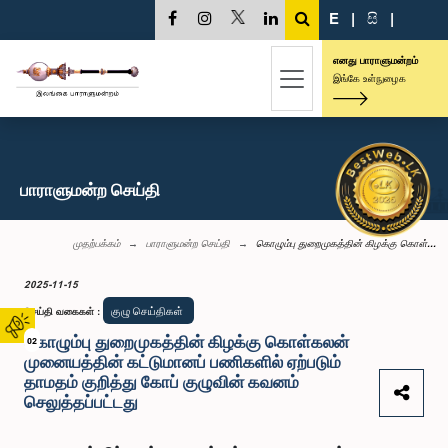
E
|
සි
|
எனது பாராளுமன்றம்
இங்கே உள்நுழைக
பாராளுமன்ற செய்தி
முதற்பக்கம்
பாராளுமன்ற செய்தி
கொழும்பு துறைமுகத்தின் கிழக்கு கொள்...
2025-11-15
குழு செய்திகள்
செய்தி வகைகள்
:
கொழும்பு துறைமுகத்தின் கிழக்கு கொள்கலன்
02
முனையத்தின் கட்டுமானப் பணிகளில் ஏற்படும்
தாமதம் குறித்து கோப் குழுவின் கவனம்
செலுத்தப்பட்டது