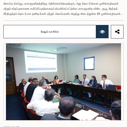
மீளாய்வு செய்து, பாராளுமன்றத்திற்கு அறிக்கையிடுவதற்கும், அது தொடர்பிலான முன்மொழிவுகள்
மற்றும் விதப்புரைகளை சமர்ப்பிப்பதற்காகவும் நியமிக்கப்பட்டுள்ள பாராளுமன்ற விசேட குழு, தேர்தல்
சீர்திருத்தம் தொடர்பாக தனிநபர்கள் மற்றும் அமைப்புகளிடமிருந்து கிடைத்துள்ள 31 முன்மொழிவுகள்
மற்றும் இதற்கு முன்னர் தேர்தல் சீர்திருத்தங்கள் தொடர்பில் சமர்ப்பிக்கப்பட்ட விசேட பாராளுமன்ற
குழுக்களின் அறிக்கைகளையும் ஆராய்ந்து அறிக்கையிடுவதற்காக நிபுணர் குழுவொன்றை
நியமித்துள்ளது.கௌரவ பொது நிர்வாக, மாகாண சபைகள் மற்றும் உள்ளூராட்சி அமைச்சர் பேராசிரியர்
மேலும் வாசிக்க
ஏ.எச்.எம்.எச்.அபயரத்ன அவர்கள் தலைமையில் அண்மையில் பாராளுமன்றத்தில் நடைபெற்ற குறித்த
விசேட குழுக் கூட்டத்தின் போதே இத்தீர்மானம் எடுக்கப்பட்டது.2004, 2007 மற்றும் 2022 ஆம்
ஆண்டுகளில் வெளியிடப்பட்ட பாராளுமன்ற விசேட குழுக்களின் அறிக்கைகள் மற்றும் தனிநபர்கள்,
அமைப்புகள் ஆகியவற்றினால் சமர்ப்பிக்கப்பட்டுள்ள 31 முன்மொழிவுகளை அடிப்படையாகக் கொண்டு
தேர்தல் சீர்திருத்தங்கள் தொடர்பாக விரிவான கலந்துரையாடல் இங்கு இடம்பெற்றது.உள்ளூராட்சி
மன்றத் தேர்தல் முறைக்காக கலப்பு தேர்தல் முறையை அறிமுகப்படுத்துதல், சிறு கட்சிகள் மற்றும்
சிறுபான்மை குழுக்களின் பிரதிநிதித்துவத்தை உறுதிப்படுத்துதல், பெண்களின் பிரதிநிதித்துவத்தை
மேம்படுத்துதல், மின்னணு வாக்களிப்பு முறையை அறிமுகப்படுத்துதல், முன்கூட்டியே வாக்களிக்கும்
வசதியை ஏற்படுத்துதல் உள்ளிட்ட பல்வேறு முன்மொழிவுகள் தொடர்பில் இக்கூட்டத்தில் விசேட கவனம்
செலுத்தப்பட்டது.மேலும், வெளிநாடுகளில் வாழும் இலங்கையர்களுக்கு வாக்களிக்கும் உரிமையை
வழங்குவது தொடர்பான முன்மொழிவுகளும் பரிசீலிக்கப்பட்டதுடன், அதற்குத் தேவையான சட்ட மற்றும்
நிர்வாக ஏற்பாடுகள் குறித்து மேலும் விரிவான ஆய்வு மேற்கொள்ள வேண்டியதன் அவசியமும்
வலியுறுத்தப்பட்டது.விசேட குழுவினால் நியமிக்கப்பட்டுள்ள நிபுணர் குழு, கிடைத்துள்ள 31
முன்மொழிவுகளையும் முந்தைய பாராளுமன்ற விசேட குழுக்களின் அறிக்கைகளையும் பகுப்பாய்வு
செய்து, நடைமுறைக்கு ஏற்ற பரிந்துரைகளைக் கொண்ட அறிக்கையொன்றைத் தயாரிக்கவுள்ளது.
அதனைத் தொடர்ந்து, அந்தப் பரிந்துரைகளை ஆராய்ந்து அடுத்தகட்ட நடவடிக்கைகளை முன்னெடுக்க
குழு தீர்மானித்தது.இக்கூட்டத்தில், குழு உறுப்பினரான அமைச்சர் கலாநிதி உபாலி பன்னிலகே மற்றும்
பாராளுமன்ற உறுப்பினர்களான ரவி கருணாநாயக்க, ருவந்திலக ஜயக்கொடி மற்றும் கதிரவேலு
சண்முகம் குகதாசன் ஆகியோர் கலந்துகொண்டனர்.