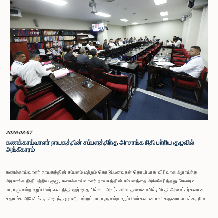
2026-08-07
கணக்காய்வாளர் நாயகத்தின் சம்பளத்திற்கு அரசாங்க நிதி பற்றிய குழுவில்
அங்கீகாரம்
கணக்காய்வாளர் நாயகத்தின் சம்பளம் மற்றும் கொடுப்பனவுகள் தொடர்பாக விரிவாக ஆராய்ந்த
அரசாங்க நிதி பற்றிய குழு, கணக்காய்வாளர் நாயகத்தின் சம்பளத்தை அங்கீகரித்தது.கௌரவ
பாராளுமன்ற உறுப்பினர் கலாநிதி ஹர்ஷ.த சில்வா அவர்களின் தலைமையில், பிரதி அமைச்சர்களான
சதுரங்க அபேசிங்க, நிஷாந்த ஜயவீர மற்றும் பாராளுமன்ற உறுப்பினர்களான ரவி கருணாநாயக்க, நிமல்
பலிஹேன, விஜேசிறி பஸ்நாயக்க, எம்.கே.எம். அஸ்லம், திலின சமரகோன் மற்றும் சம்பிக்க
ஹெட்டிஆராச்சி ஆகியோரின் பங்கேற்புடன் அண்மையில் (ஆக. 04) பாராளுமன்றத்தில் கூடிய அரசாங்க