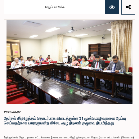
நிதி பற்றிய குழுக் கூட்டத்திலேயே இந்த அங்கீகாரம் வழங்கப்பட்டது.இலங்கை ஜனநாயக சோசலிசக்
மேலும் வாசிக்க
குடியரசின் அரசியலமைப்பின் 153(2) ஆம் உறுப்புரையின் பிரகாரம், கணக்காய்வாளர் நாயகத்தின்
சம்பளம் தொடர்பான பிரேரணை குழுவின் கவனத்திற்கு கொண்டு வரப்பட்டது.இதன்போது,
கணக்காய்வாளர் நாயகத்தின் பொறுப்புகள், அரச நிதி மேற்பார்வை மற்றும் கணக்காய்வுத் துறையின்
சுயாதீனத் தன்மை உள்ளிட்ட விடயங்களை கருத்தில் கொண்டு, சம்பள மட்டம் தொடர்பாக குழுத்
தலைவர் உள்ளிட்ட உறுப்பினர்கள் தமது கருத்துகளையும் பரிந்துரைகளையும் முன்வைத்தனர்.மேலும்,
அரசியலமைப்பின் 170 ஆம் உறுப்புரையின் பிரகாரம், கணக்காய்வாளர் நாயகம் ஒரு அரசாங்க ஊழியர்
அல்ல என்பதையும், நடைமுறையில் உள்ள அரசாங்க சம்பள அளவுகோலுக்கு வெளியே இப்பதவிக்கான
சம்பளத்தை விசேடமாக பரிசீலிக்க முடியும் என்பதையும் குழு சுட்டிக்காட்டியது.முன்மொழியப்பட்ட சம்பளத்
தொகை, முன்னர் பதவி வகித்த கணக்காய்வாளர் நாயகங்களின் சம்பளங்களையும் கருத்தில் கொண்டு
நிர்ணயிக்கப்பட்டதாக அதிகாரிகள் தெரிவித்தனர். இதற்கு முன்னர், சம்பளங்கள் மற்றும் பணியாளர்
ஆணைக்குழுவே இத்தகைய சம்பளங்களை நிர்ணயித்து வந்த போதிலும், தற்போது அத்தகைய
ஆணைக்குழு இல்லையெனவும் அதிகாரிகள் குறிப்பிட்டனர்.கணக்காய்வாளர் நாயகத்திற்கான
முன்மொழியப்பட்ட சம்பள மட்டத்தை குழு அங்கீகரித்திருந்தாலும், அப்பதவிக்கு வழங்கப்பட்டுள்ள
பொறுப்புகள் மற்றும் கடமைகளின் முக்கியத்துவத்தை கருத்தில் கொண்டு, அந்தச் சம்பளம் மேலும்
உயர்ந்த மட்டத்தில் இருக்க வேண்டும் என்ற கருத்தை குழுத் தலைவர் உள்ளிட்ட உறுப்பினர்கள்
முன்வைத்தனர்.அதன்படி, எதிர்காலத்தில் இச்சம்பள மட்டம் தொடர்பாக மேலும் கவனம் செலுத்தி
தேவையான தீர்மானங்கள் எடுக்கப்பட வேண்டியதன் அவசியம் குழுவில் வலியுறுத்தப்பட்டது. மேலும்,
நிரந்தரமானதும் சுயாதீனமானதுமான சம்பள மற்றும் பணியாளர் ஆணைக்குழுவை நிறுவுவதற்கான
யோசனையையும் குழுத் தலைவர் முன்வைத்தார்.
2026-08-07
தேர்தல் சீர்திருத்தம் தொடர்பாக கிடைத்துள்ள 31 முன்மொழிவுகளை ஆய்வு
செய்வதற்காக பாராளுமன்ற விசேட குழு நிபுணர் குழுவை நியமித்தது
தேர்தல்கள் தொடர்பான சட்டங்களை (மாகாண சபை தேர்தல்களுடன் தொடர்பான சட்டங்கள் நீங்கலாக)