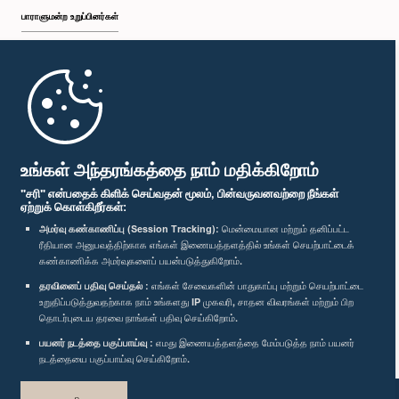
பாராளுமன்ற உறுப்பினர்கள்
முதற்பக்கம்
பாராளுமன்ற கையடக்க செயலி
உங்கள் அந்தரங்கத்தை நாம் மதிக்கிறோம்
"சரி" என்பதைக் கிளிக் செய்வதன் மூலம், பின்வருவனவற்றை நீங்கள்
ஏற்றுக் கொள்கிறீர்கள்:
அமர்வு கண்காணிப்பு (Session Tracking):
மென்மையான மற்றும் தனிப்பட்ட
ரீதியான அனுபவத்திற்காக எங்கள் இணையத்தளத்தில் உங்கள் செயற்பாட்டைக்
எம்மை பின்தொடர்க :
கண்காணிக்க அமர்வுகளைப் பயன்படுத்துகிறோம்.
தரவினைப் பதிவு செய்தல் :
எங்கள் சேவைகளின் பாதுகாப்பு மற்றும் செயற்பாட்டை
விருதுகள்
உறுதிப்படுத்துவதற்காக நாம் உங்களது IP முகவரி, சாதன விவரங்கள் மற்றும் பிற
தொடர்புடைய தரவை நாங்கள் பதிவு செய்கிறோம்.
பயனர் நடத்தை பகுப்பாய்வு :
எமது இணையத்தளத்தை மேம்படுத்த நாம் பயனர்
தனியுரிமைக் கொள்கை
நடத்தையை பகுப்பாய்வு செய்கிறோம்.
பதிப்புரிமை © இலங்கை பாராளுமன்றம்.