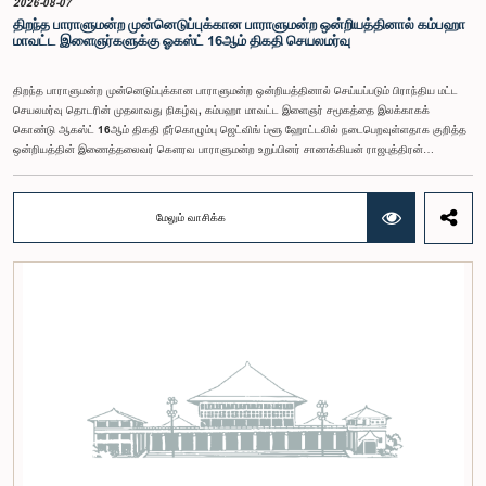
2026-08-07
திறந்த பாராளுமன்ற முன்னெடுப்புக்கான பாராளுமன்ற ஒன்றியத்தினால் கம்பஹா
மாவட்ட இளைஞர்களுக்கு ஓகஸ்ட் 16ஆம் திகதி செயலமர்வு
திறந்த பாராளுமன்ற முன்னெடுப்புக்கான பாராளுமன்ற ஒன்றியத்தினால் செய்யப்படும் பிராந்திய மட்ட
செயலமர்வு தொடரின் முதலாவது நிகழ்வு, கம்பஹா மாவட்ட இளைஞர் சமூகத்தை இலக்காகக்
கொண்டு ஆகஸ்ட் 16ஆம் திகதி நீர்கொழும்பு ஜெட்விங் ப்ளூ ஹோட்டலில் நடைபெறவுள்ளதாக குறித்த
ஒன்றியத்தின் இணைத்தலைவர் கௌரவ பாராளுமன்ற உறுப்பினர் சாணக்கியன் ராஜபுத்திரன்
இராசமாணிக்கம் அவர்கள் தெரிவித்தார். திறந்த பாராளுமன்ற முன்னெடுப்புக்கான பாராளுமன்ற
ஒன்றியத்தின் கூட்டம் கௌரவ உறுப்பினரின் தலைமையில் அண்மையில் (5) நடைபெற்றபோது,
இச்செயலமர்வுக்கான ஏற்பாடுகள் குறித்துக் கலந்துரையாடப்பட்டது.இளைஞர் பிரதிநிதிகளின்
மேலும் வாசிக்க
பங்கேற்புடன் திறந்த பாராளுமன்றக் கருத்திட்டத்தை மேலும் முன்னெடுத்துச் செல்லும் நோக்கில் இந்த
செயலமர்வு தொடர் ஏற்பாடு செய்யப்படுகின்றது. இதில் ஒன்றியத்தின் உறுப்பினர்கள் மற்றும் கம்பஹா
மாவட்டத்தை பிரதிநிதித்துவப்படுத்தும் பாராளுமன்ற உறுப்பினர்களும் பங்கேற்கவிருக்கின்றனர்.இந்த
செயலமர்வுகளின் ஊடாக, இளைஞர் சமூகத்திற்கு பாராளுமன்ற நடவடிக்கைகள், சட்டவாக்க
செயன்முறை மற்றும் திறந்த பாராளுமன்றத்தின் எண்ணக்கரு தொடர்பில் விழிப்புணர்வூட்டவும்,
பாராளுமன்றத்திற்கும் பொதுமக்களுக்கும் இடையிலான தொடர்பை மேலும் வலுப்படுத்துவதும்
எதிர்பார்க்கப்படுகின்றது.இந்தக் கூட்டத்தில் ஒன்றியத்தின் கௌரவ உறுப்பினர்கள் மற்றும்
இச்செயலமர்வு தொடருக்கான அபிவிருத்தி பங்காளராக அனுசரணை வழங்கும் CII (Coalition for
Inclusive Impact) நிறுவனத்தின் பிரதிநிதிகளும் கலந்துகொண்டனர்.இந்த செயலமர்வில் பங்கேற்க
விரும்பும் கம்பஹா மாவட்டத்தைச் சேர்ந்த 18 – 35 வயதுக்குட்பட்ட இளைஞர், யுவதிகள் இங்கே
தரப்பட்டுள்ள https://forms.gle/aVp5UzhLbtPSmVap8 இணைப்பின் ஊடாக உரிய விண்ணப்பப்
படிவத்தை பூர்த்தி செய்து பதிவு செய்யுமாறு கேட்டுக்கொள்ளப்படுகின்றனர்.