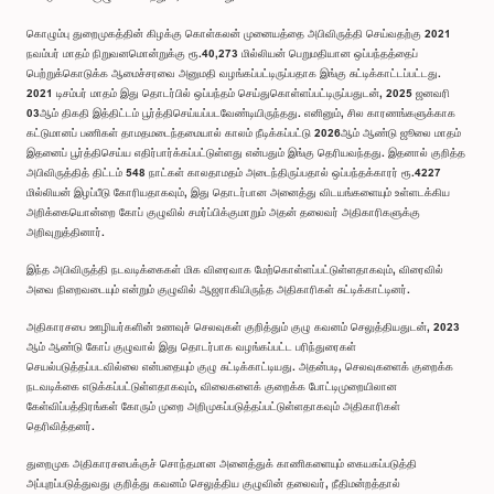
கொழும்பு துறைமுகத்தின் கிழக்கு கொள்கலன் முனையத்தை அபிவிருத்தி செய்வதற்கு 2021
நவம்பர் மாதம் நிறுவனமொன்றுக்கு ரூ.40,273 மில்லியன் பெறுமதியான ஒப்பந்தத்தைப்
பெற்றுக்கொடுக்க ஆமைச்சரவை அனுமதி வழங்கப்பட்டிருப்பதாக இங்கு சுட்டிக்காட்டப்பட்டது.
2021 டிசம்பர் மாதம் இது தொடர்பில் ஒப்பந்தம் செய்துகொள்ளப்பட்டிருப்பதுடன், 2025 ஜனவரி
03ஆம் திகதி இத்திட்டம் பூர்த்திசெய்யப்படவேண்டியிருந்தது. எனினும், சில காரணங்களுக்காக
கட்டுமானப் பணிகள் தாமதமடைந்தமையால் காலம் நீடிக்கப்பட்டு 2026ஆம் ஆண்டு ஜூலை மாதம்
இதனைப் பூர்த்திசெய்ய எதிர்பார்க்கப்பட்டுள்ளது என்பதும் இங்கு தெரியவந்தது. இதனால் குறித்த
அபிவிருத்தித் திட்டம் 548 நாட்கள் காலதாமதம் அடைந்திருப்பதால் ஒப்பந்தக்காரர் ரூ.4227
மில்லியன் இழப்பீடு கோரியதாகவும், இது தொடர்பான அனைத்து விடயங்களையும் உள்ளடக்கிய
அறிக்கையொன்றை கோப் குழுவில் சமர்ப்பிக்குமாறும் அதன் தலைவர் அதிகாரிகளுக்கு
அறிவுறுத்தினார்.
இந்த அபிவிருத்தி நடவடிக்கைகள் மிக விரைவாக மேற்கொள்ளப்பட்டுள்ளதாகவும், விரைவில்
அவை நிறைவடையும் என்றும் குழுவில் ஆஜராகியிருந்த அதிகாரிகள் சுட்டிக்காட்டினர்.
அதிகாரசபை ஊழியர்களின் உணவுச் செலவுகள் குறித்தும் குழு கவனம் செலுத்தியதுடன், 2023
ஆம் ஆண்டு கோப் குழுவால் இது தொடர்பாக வழங்கப்பட்ட பரிந்துரைகள்
செயல்படுத்தப்படவில்லை என்பதையும் குழு சுட்டிக்காட்டியது. அதன்படி, செலவுகளைக் குறைக்க
நடவடிக்கை எடுக்கப்பட்டுள்ளதாகவும், விலைகளைக் குறைக்க போட்டிமுறையிலான
கேள்விப்பத்திரங்கள் கோரும் முறை அறிமுகப்படுத்தப்பட்டுள்ளதாகவும் அதிகாரிகள்
தெரிவித்தனர்.
துறைமுக அதிகாரசபைக்குச் சொந்தமான அனைத்துக் காணிகளையும் கையகப்படுத்தி
அப்புறப்படுத்துவது குறித்து கவனம் செலுத்திய குழுவின் தலைவர், நீதிமன்றத்தால்