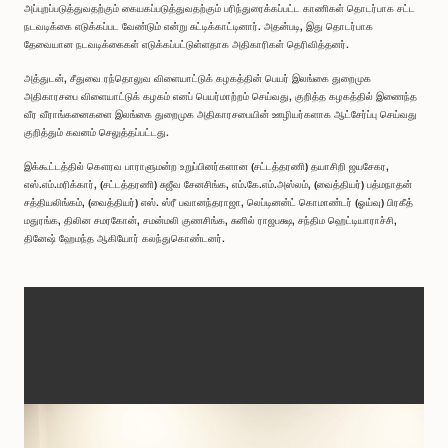
அப்புறப்படுத்துவதற்கும் கையகப்படுத்துவதற்கும் பரிந்துரைக்கப்பட்ட காணிகள் தொடர்பாக சட்ட
நடவடிக்கை எடுக்கப்பட வேண்டும் என்று சுட்டிக்காட்டினார். அதன்படி, இது தொடர்பாக
தேவையான நடவடிக்கைகள் எடுக்கப்பட்டுள்ளதாக அதிகாரிகள் தெரிவித்தனர்.
அத்துடன், சீதுவை ரந்தொலுவ விளையாட்டுக் கழகத்தின் பெயர் இலங்கை துறைமுக
அதிகாரசபை விளையாட்டுக் கழகம் எனப் பெயர்மாற்றம் செய்வது, குறித்த கழகத்தில் இணைந்த
வீர வீராங்கனைகளை இலங்கை துறைமுக அதிகாரசபையின் ஊழியர்களாக ஆட்சேர்ப்பு செய்வது
குறித்தும் கவனம் செலுத்தப்பட்டது.
இக்கூட்டத்தில் கௌரவ பாராளுமன்ற உறுப்பினர்களான (சட்டத்தரணி) தயாசிறி ஜயசேகர,
எஸ்.எம்.மரிக்கார், (சட்டத்தரணி) சுஜீவ சேனசிங்க, எம்.கே.எம்.அஸ்லம், (வைத்தியர்) பத்மநாதன்
சத்தியலிங்கம், (வைத்தியர்) எஸ். ஸ்ரீ பவானந்தராஜா, லெப்டினன்ட் கொமாண்டர் (ஓய்வு) பிரகீத்
மதுரங்க, திலின சமரகோன், சமன்மலி குணசிங்க, சுனில் ராஜபக்ஷ, சந்திம ஹெட்டியாராச்சி,
தினேஷ் ஹேமந்த ஆகியோர் கலந்துகொண்டனர்.