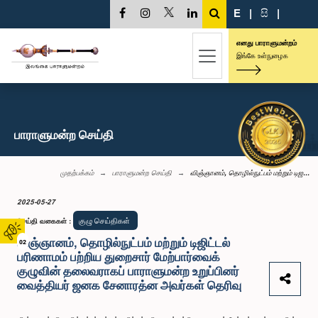
E
|
සි
|
எனது பாராளுமன்றம்
இங்கே உள்நுழைக
பாராளுமன்ற செய்தி
முதற்பக்கம்
பாராளுமன்ற செய்தி
விஞ்ஞானம், தொழில்நுட்பம் மற்றும் டிஜ...
2025-05-27
குழு செய்திகள்
செய்தி வகைகள்
:
விஞ்ஞானம், தொழில்நுட்பம் மற்றும் டிஜிட்டல்
02
பரிணாமம் பற்றிய துறைசார் மேற்பார்வைக்
குழுவின் தலைவராகப் பாராளுமன்ற உறுப்பினர்
வைத்தியர் ஜனக சேனாரத்ன அவர்கள் தெரிவு