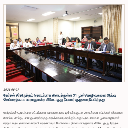
சம்பளம் தொடர்பான பிரேரணை குழுவின் கவனத்திற்கு கொண்டு வரப்பட்டது.இதன்போது,
கணக்காய்வாளர் நாயகத்தின் பொறுப்புகள், அரச நிதி மேற்பார்வை மற்றும் கணக்காய்வுத் துறையின்
சுயாதீனத் தன்மை உள்ளிட்ட விடயங்களை கருத்தில் கொண்டு, சம்பள மட்டம் தொடர்பாக குழுத்
தலைவர் உள்ளிட்ட உறுப்பினர்கள் தமது கருத்துகளையும் பரிந்துரைகளையும் முன்வைத்தனர்.மேலும்,
அரசியலமைப்பின் 170 ஆம் உறுப்புரையின் பிரகாரம், கணக்காய்வாளர் நாயகம் ஒரு அரசாங்க ஊழியர்
அல்ல என்பதையும், நடைமுறையில் உள்ள அரசாங்க சம்பள அளவுகோலுக்கு வெளியே இப்பதவிக்கான
சம்பளத்தை விசேடமாக பரிசீலிக்க முடியும் என்பதையும் குழு சுட்டிக்காட்டியது.முன்மொழியப்பட்ட சம்பளத்
தொகை, முன்னர் பதவி வகித்த கணக்காய்வாளர் நாயகங்களின் சம்பளங்களையும் கருத்தில் கொண்டு
நிர்ணயிக்கப்பட்டதாக அதிகாரிகள் தெரிவித்தனர். இதற்கு முன்னர், சம்பளங்கள் மற்றும் பணியாளர்
ஆணைக்குழுவே இத்தகைய சம்பளங்களை நிர்ணயித்து வந்த போதிலும், தற்போது அத்தகைய
ஆணைக்குழு இல்லையெனவும் அதிகாரிகள் குறிப்பிட்டனர்.கணக்காய்வாளர் நாயகத்திற்கான
முன்மொழியப்பட்ட சம்பள மட்டத்தை குழு அங்கீகரித்திருந்தாலும், அப்பதவிக்கு வழங்கப்பட்டுள்ள
பொறுப்புகள் மற்றும் கடமைகளின் முக்கியத்துவத்தை கருத்தில் கொண்டு, அந்தச் சம்பளம் மேலும்
உயர்ந்த மட்டத்தில் இருக்க வேண்டும் என்ற கருத்தை குழுத் தலைவர் உள்ளிட்ட உறுப்பினர்கள்
முன்வைத்தனர்.அதன்படி, எதிர்காலத்தில் இச்சம்பள மட்டம் தொடர்பாக மேலும் கவனம் செலுத்தி
தேவையான தீர்மானங்கள் எடுக்கப்பட வேண்டியதன் அவசியம் குழுவில் வலியுறுத்தப்பட்டது. மேலும்,
நிரந்தரமானதும் சுயாதீனமானதுமான சம்பள மற்றும் பணியாளர் ஆணைக்குழுவை நிறுவுவதற்கான
யோசனையையும் குழுத் தலைவர் முன்வைத்தார்.
2026-08-07
தேர்தல் சீர்திருத்தம் தொடர்பாக கிடைத்துள்ள 31 முன்மொழிவுகளை ஆய்வு
செய்வதற்காக பாராளுமன்ற விசேட குழு நிபுணர் குழுவை நியமித்தது
தேர்தல்கள் தொடர்பான சட்டங்களை (மாகாண சபை தேர்தல்களுடன் தொடர்பான சட்டங்கள் நீங்கலாக)
மீளாய்வு செய்து, பாராளுமன்றத்திற்கு அறிக்கையிடுவதற்கும், அது தொடர்பிலான முன்மொழிவுகள்
மற்றும் விதப்புரைகளை சமர்ப்பிப்பதற்காகவும் நியமிக்கப்பட்டுள்ள பாராளுமன்ற விசேட குழு, தேர்தல்