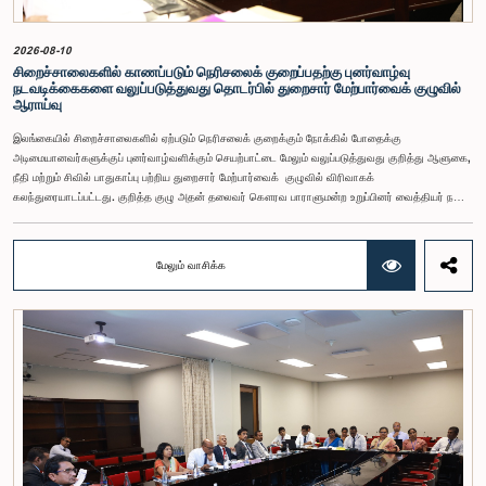
2026-08-10
சிறைச்சாலைகளில் காணப்படும் நெரிசலைக் குறைப்பதற்கு புனர்வாழ்வு
நடவடிக்கைகளை வலுப்படுத்துவது தொடர்பில் துறைசார் மேற்பார்வைக் குழுவில்
ஆராய்வு
இலங்கையில் சிறைச்சாலைகளில் ஏற்படும் நெரிசலைக் குறைக்கும் நோக்கில் போதைக்கு
அடிமையானவர்களுக்குப் புனர்வாழ்வளிக்கும் செயற்பாட்டை மேலும் வலுப்படுத்துவது குறித்து ஆளுகை,
நீதி மற்றும் சிவில் பாதுகாப்பு பற்றிய துறைசார் மேற்பார்வைக் குழுவில் விரிவாகக்
கலந்துரையாடப்பட்டது. குறித்த குழு அதன் தலைவர் கௌரவ பாராளுமன்ற உறுப்பினர் வைத்தியர் நஜித்
இந்திக்க அவர்களின் தலைமையில் அண்மையில் பாராளுமன்றத்தில் கூடியபோதே இது பற்றிய
கலந்துரையாடல் இடம்பெற்றது.சிறைச்சாலைகள் திணைக்களம், சமுதாயம் சார் சீர்திருத்தத்
திணைக்களம், புனர்வாழ்வுப் பணியகம், தேசிய அபாயகர ஔடதங்கள் கட்டுப்பாட்டுச் சபை ஆகிய
மேலும் வாசிக்க
அரசாங்க நிறுவனங்களினால் புனர்வாழ்வு நடவடிக்கைகள் முன்னெடுக்கப்படுவதாக அதிகாரிகள்
குழுவில் விளக்கமளித்தனர்.தண்டனை விதிக்கப்பட்ட 4,962 கைதிகளில் 1,492 பேருக்கு புனர்வாழ்வுத்
திட்டங்கள் முன்னெக்கப்பட்டு வருவதாக சிறைச்சாலைகள் திணைக்களத்தின் அதிகாரிகள்
தெரிவித்தனர். நீதிமன்றத்தினால் உத்தரவிடப்பட்டவர்களுக்கும், ஒரு தன்னிச்சையாக முன்வரும்
கைதிகளுக்குமே இவ்வாறு புனர்வாழ்வு வழங்கப்படுவதாகவும், பல்வேறு வழக்குகளுடன் தொடர்புபட்ட
தண்டனைக் கைதிகளுக்கு புனர்வாழ்வு அளிப்பதற்கான வாய்ப்புக்கள் தமக்கு இல்லையென்றும் அவர்கள்
குறிப்பிட்டனர்.போதைக்கு அடிமையானவர்களை அதிலிருந்து மீட்பதற்குத் தேவையான புனர்வாழ்வு
நடவடிக்கைகளை அதிகரிப்பதற்கான நடவடிக்கைளை முன்னெடுத்திருப்பதாக தேசிய அபாயகர
ஔடதங்கள் கட்டுப்பாட்டுச் சபையின் அதிகாரிகள் தெரிவித்தனர். இதற்குத் தேவையான
அதிகாரிகளை சேவையில் இணைந்து, நாட்டின் அனைத்துப் பகுதிகளிலும் பிரதேச செயலகப் பிரிவுகளில்
இதற்கான நடவடிக்கைகளை வலுப்படுத்தும் திட்டங்கள் வகுக்கப்பட்டிருப்பதாக