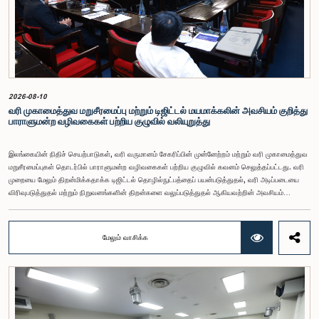
சுட்டிக்காட்டினர்.புனர்வாழ்வு அளிக்கப்பட்டவர்களுக்கு சமூகத்தில் காணப்படும் வரவேற்பு மற்றும்
அவ்வாறானவர்களுக்கு நன்சான்றிதழ் வழங்குவதில் காணப்படும் குறைபாடுகள் குறித்து இங்கு
விரிவாகக் கலந்துரையாடப்பட்டது. புனர்வாழ்வு நடவடிக்கைகளை திறைமையான முறையில்
முன்னெடுப்பதற்கு சட்ட திட்டங்களில் மாற்றங்கள் கொண்டுவரப்பட வேண்டியதன் அவசியமும் இங்கு
வலியுறுத்தப்பட்டது. இக்குழுக் கூட்டத்தில் குழுவின் உறுப்பினர்களான கௌரவ பாராளுமன்ற
உறுப்பினர்களான அஜித் பி.பெரேரா, முஜிபுர் ரஹ்மான், எம்.கே.எம்.அஸ்லம், தர்மசிறி விஜேசிங்ஹ, மேஜர்
ஜெனரல் (ஒய்வு) ஜி.டி.சூரியபண்டார ஆகியோரும், நீதி மற்றும் தேசிய ஒருமைப்பாடு அமைச்சின்
செயலாளர் உள்ளிட்ட அதிகாரிகளும், பொதுமக்கள் பாதுகாப்பு மற்றும் பாராளுமன்ற அலுவல்கள்
2026-08-10
அமைச்சின் செயலாளர் உள்ளிட்ட அரசாங்க அதிகாரிகள் பலரும் கலந்துகொண்டனர்.
வரி முகாமைத்துவ மறுசீரமைப்பு மற்றும் டிஜிட்டல் மயமாக்கலின் அவசியம் குறித்து
பாராளுமன்ற வழிவகைகள் பற்றிய குழுவில் வலியுறுத்து
இலங்கையின் நிதிச் செயற்பாடுகள், வரி வருமானம் சேகரிப்பின் முன்னேற்றம் மற்றும் வரி முகாமைத்துவ
மறுசீரமைப்புகள் தொடர்பில் பாராளுமன்ற வழிவகைகள் பற்றிய குழுவில் கவனம் செலுத்தப்பட்டது. வரி
முறையை மேலும் திறன்மிக்கதாக்க டிஜிட்டல் தொழில்நுட்பத்தைப் பயன்படுத்துதல், வரி அடிப்படையை
விரிவுபடுத்துதல் மற்றும் நிறுவனங்களின் திறன்களை வலுப்படுத்துதல் ஆகியவற்றின் அவசியம்
குறித்தும் இங்கு வலியுறுத்தப்பட்டது.கௌரவ பாராளுமன்ற உறுப்பினர் விஜேசிறி பஸ்நாயக்க
தலைமையில் அண்மையில் பாராளுமன்றத்தில் கூடிய பாராளுமன்ற வழிவகைகள் பற்றிய குழுக்
கூட்டத்திற்கு நிதி, திட்டமிடல் மற்றும் பொருளாதார அபிவிருத்தி அமைச்சு மற்றும் உள்நாட்டு இறைவரித்
மேலும் வாசிக்க
திணைக்கள அதிகாரிகள் அழைக்கப்பட்டிருந்தனர் இங்கு இலங்கையின் தற்போதைய நிதி நிலைமை
மற்றும் வரி முகாமைத்துவ மறுசீரமைப்புகள் தொடர்பில் விரிவாக ஆராயப்பட்டது.2026 ஆம்
ஆண்டுக்கான வரித் திட்டம், 2026 ஜூன் 30 ஆம் திகதி வரையான வரி வருமான சேகரிப்பில்
ஏற்பட்டுள்ள முன்னேற்றம், வருமான மதிப்பீடுகள், வரி வகைகளுக்கு ஏற்ப வருமான செயல்திறன், வரி
அடிப்படை, தற்போதைய வரி இணக்க நிலை, வரி முறையை எளிமைப்படுத்த புதிய தொழில்நுட்பங்களை
அறிமுகப்படுத்துதல் மற்றும் RAMIS முறைமையின் முன்னேற்றம், டிஜிட்டல் சேவைகளுக்குப் பொருந்தும்