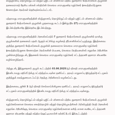
விஞ்ஞானம், தொழில்நுட்பம் மற்றும் டிஜிட்டல் பரிணாமம் பற்றிய துறைசார் மேற்பார்வைக் குழுவின்
தலைவராகத் தேசிய மக்கள் சக்தியின் கௌரவ பாராளுமன்ற உறுப்பினர் (வைத்தியர்) ஜனக
சேனாரத்ன அவர்கள் தெரிவுசெய்யப்பட்டார்.
பத்தாவது பாராளுமன்றத்தின் விஞ்ஞானம், தொழில்நுட்பம் மற்றும் டிஜிட்டல் பரிணாமம் பற்றிய
துறைசார் மேற்பார்வைக் குழுவின் முதலாவது கூட்டம் இன்று (மே 27) பாராளுமன்றத்தில்
இடம்பெற்றபோதே இத்தெரிவு இடம்பெற்றது.
பத்தாவது பாராளுமன்றத்தில் அமைக்கப்படும் 7 துறைசார் மேற்பார்வைக் குழுக்களில் நான்கு
குழுக்களின் தலைமைப் பதவி ஆளும் கட்சிக்கு வழங்கத் தீர்மானிக்கப்பட்டிருந்தது. இதற்கமைய
குறித்த துறைசார் மேற்பார்வைக் குழுவின் தலைவராக கௌரவ பாராளுமன்ற உறுப்பினர்
(வைத்தியர்) ஜனக சேனாரத்ன அவர்களின் பெயரை, கௌரவ பிரதியமைச்சர் சதுரங்க அபேசிங்க
முன்மொழிந்ததுடன், இதனைக் கௌரவ பாராளுமன்ற உறுப்பினர் சட்டத்தரணி ஹசாரா லியனகே
வழிமொழிந்தார்.
அத்துடன், இத்துறைசார் குழுக் கூட்டத்தில் 03.06.2025ஆம் திகதி பாராளுமன்றத்தில்
இரண்டாவது மதிப்பீட்டுக்கு உட்படுத்தப்படவுள்ள தனிப்பட்ட தரவுப் பாதுகாப்பு (திருத்தச்) சட்டமூலம்
குறித்துக் கலந்துரையாடப்பட்டு அதற்கு அங்கீகாரம் வழங்கப்பட்டது.
இதற்கமைய, ஜூன் 3 ஆம் திகதி செவ்வாய்க்கிழமை தனிப்பட்ட தரவுப் பாதுகாப்பு (திருத்தச்)
சட்டமூலம் பாராளுமன்றத்தில் இரண்டாவது மதிப்பீட்டுக்கு உட்படுத்தப்படவுள்ளது.
விஞ்ஞானம், தொழில்நுட்பம் மற்றும் டிஜிட்டல் பரிணாமம் பற்றிய துறைசார் மேற்பார்வைக் குழுவின்
உறுப்பினர்களான கௌரவ கைத்தொழில் மற்றும் தொழில்முயற்சிகள் அபிவிருத்தி பிரதி அமைச்சர்
சதுரங்க அபேசிங்ஹ, கௌரவ பாராளுமன்ற உறுப்பினர்களான லசித் பாசன கமகே, சட்டத்தரணி
ஹசாரா லியனகே மற்றும் சந்திம ஹெட்டியாராச்சி உள்ளிட்டோர் இக்கூட்டத்தில்