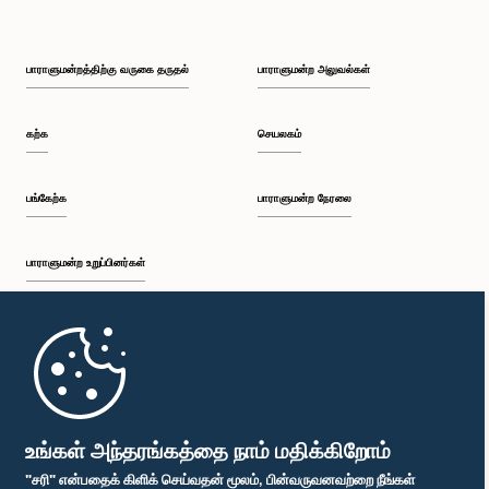
பாராளுமன்றத்திற்கு வருகை தருதல்
பாராளுமன்ற அலுவல்கள்
கற்க
செயலகம்
பங்கேற்க
பாராளுமன்ற நேரலை
பாராளுமன்ற உறுப்பினர்கள்
முதற்பக்கம்
பாராளுமன்ற கையடக்க செயலி
உங்கள் அந்தரங்கத்தை நாம் மதிக்கிறோம்
"சரி" என்பதைக் கிளிக் செய்வதன் மூலம், பின்வருவனவற்றை நீங்கள்