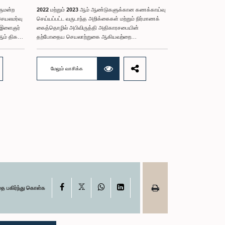
ளுமன்ற
2022 மற்றும் 2023 ஆம் ஆண்டுகளுக்கான கணக்காய்வு
செயலமர்வு
செய்யப்பட்ட வருடாந்த அறிக்கைகள் மற்றும் நிர்மாணக்
ட இளைஞர்
கைத்தொழில் அபிவிருத்தி அதிகாரசபையின்
ம் திகதி
தற்போதைய செயலாற்றுகை ஆகியவற்றை
ஆராய்வதற்காக 2025 ஒக்டோபர் 08 ஆம் திகதி
நடைபெற்ற கூட்டத்தின் போது, குறித்த அதிகாரசபையின்
ர்
பணிப்பாளர் சபையின் இரண்டு உறுப்பினர்களின் நடத்தை
மேலும் வாசிக்க
அவர்கள்
தொடர்பில் கரிசனைகள் எழுந்தன என்பதை அரசாங்க
புக்கான
பொறுப்பு முயற்சிகள் பற்றிய குழு பொதுமக்களுக்கு
்பினரின்
அறியத்தருகின்றது. பாராளுமன்றக் குழுக்களின் முன்
,
சமூகமளிக்கும் போது பின்பற்ற வேண்டியதாக
நிர்ணயிக்கப்பட்ட ஆடை நடைமுறைக்கு இணங்காத
்
வகையிலேயே அதிகாரிகளில் ஒருவர் இக்கூட்டத்தில்
த்தை
கலந்துகொண்டார் என்பதைக் குழு அவதானித்தது.
்த
மேலும், தாபிக்கப்பட்ட பாராளுமன்ற நடைமுறை மற்றும்
. இதில்
ஒழுங்குமுறைகளுக்கு முரணான வகையில், தவிசாளரின்
மாவட்டத்தை
முன் அனுமதியைப் பெறாமலேயே இரு அதிகாரிகளும்
ர்களும்
குழுவின் நடவடிக்கைகளிலிருந்து
ின் ஊடாக,
வெளியேறினர். இச்சம்பவங்களைத் தொடர்ந்து, அரசாங்க
ைகள்,
பொறுப்பு முயற்சிகள் பற்றிய குழுவின் கௌரவ
X
Facebook
WhatsApp
LinkedIn
தை பகிர்ந்து கொள்க
மன்றத்தின்
தவிசாளரினால் எழுப்பப்பட்ட சிறப்புரிமைப்
பிரச்சினையினையடுத்து, பாராளுமன்றத்தை
டையிலான
அவமதித்தமை தொடர்பான குற்றச்சாட்டுகளின் பேரில் இரு
அதிகாரிகளும் 2026 பெப்ரவரி 17 ஆம் திகதி