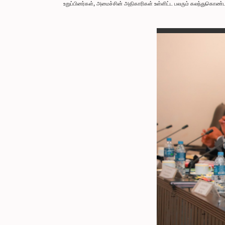
உறுப்பினர்கள், அமைச்சின் அதிகாரிகள் உள்ளிட்ட பலரும் கலந்துகொண்ட