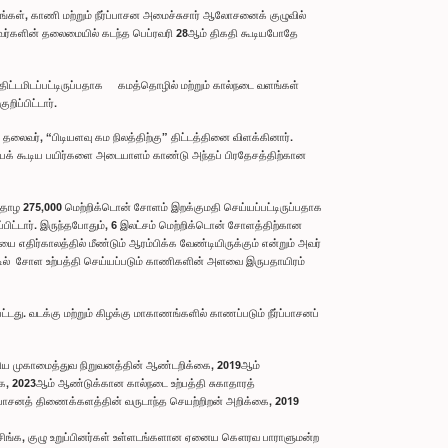
்கள், காணி மற்றும் நீர்ப்பாசன அமைச்சுசார் ஆலோசனைக் குழுவில்
அவர்களின் தலைமையில் கடந்த பெப்ரவரி 28ஆம் திகதி கூடியபோதே
 திட்டமிடப்பட்டிருப்பதாக கமத்தொழில் மற்றும் கால்நடை வளங்கள்
ிப்பிட்டார்.
 தலைவர், “பிடியளவு கம நிலத்திற்கு” திட்டத்தினை விளக்கினார்.
செய்யக் கூடிய பயிர்களை அடையாளம் காண்டு அந்தப் பிரதேசத்திற்கான
்தாழ 275,000 மெற்றிக்டொன் சோளம் இறக்குமதி செய்யப்பட்டிருப்பதாக
ப்பிட்டார். இருந்தபோதும், 6 இலட்சம் மெற்றிக்டொன் சோளத்திற்கான
திர்காலத்தில் மீண்டும் ஆரம்பிக்க வேண்டியிருக்கும் என்றும் அவர்
ாட்டில் சோள உற்பத்தி செய்யப்படும் காணிகளின் அளவை இருபதாயிரம்
ட்டது. வடக்கு மற்றும் கிழக்கு மாகாணங்களில் காணப்படும் நீர்ப்பாசனப்
்திய முகாமைத்துவ நிறுவனத்தின் ஆண்டறிக்கை, 2019ஆம்
 2023ஆம் ஆண்டுக்கான கால்நடை உற்பத்தி சுகாதாரத்
பாசனத் திணைக்களத்தின் வருடாந்த செயற்றிறன் அறிக்கை, 2019
் ரணசிங்க, குழு உறுப்பினர்கள் உள்ளடங்களான ஏனைய கௌரவ பாராளுமன்ற