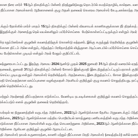
 நீரை மார்ச் 15ஆம் திகதிக்குப் பின்னர் திறந்துவிடுவது தொடர்பில் கமத்தொழில், கால்நடை வளங
ும் நீர்ப்பாசன அமைச்சுசார் ஆலோசனைக் குழு அதன் தலைவர் கௌரவ அமைச்சர் கே.டி.லால்காந்த 
ும் நோக்கில் மார்ச் மாதம் 15ஆம் திகதிக்குப் பின்னர் விவசாயக் காணிகளுக்கான நீர் திறக்கத்
திக்குள் அனைத்து நெல் வயல்களிலும் பயிர்ச்செய்கை மேற்கொள்ளப்பட்டிருக்கும் என்றும் அவர் குற
ன்ற உறுப்பினர்கள் குழுவின் கவனத்திற்குக் கொண்டு வந்தனர். இங்கு கருத்துத் தெரிவித்த குழுவின்
்கைக்கான திட்டம் அல்ல என்றும், அந்தந்தப் பிரதேசத்தில் விஞ்ஞான அடிப்படையில் பயிர்ச்செய்கை 
்கொள்ள முடியும் என்றும் அவர் மேலும் குறிப்பிட்டார்.
் கலந்துரையாடப்பட்டது. இதற்கு அமைய 2024ஆண்டு முதல் 2025 ஜனவரி 31ஆம் திகதி வரையில் ஏறத
் தலைவர், ஜனவரி 31ஆம் திகதிக்குப் பின்னர் சோளம் இறக்குமதி இடைநிறுத்தப்பட்டிருப்பதாகக் குறி
ய்ய முடியது என்றும் அமைச்சர் தெரிவித்தார். அதற்கமைய, இடைநிறுத்தப்பட்ட சோள இறக்குமதியை எ
்குமதி செய்வதற்கான வாய்ப்புகளை வழங்குவதன் அவசியம் குறித்தும் குழு கவனம் செலுத்தியது. ந
ில் தெரிவிக்கப்பட்டது.
் மற்றும் அவற்றைத் தீர்ப்பதற்காக எடுக்கப்பட வேண்டிய நடவடிக்கைகள் குறித்தும் கவனம் செலுத்தப்ப
்கப்படும் எனக் குழுவின் தலைவர் தெரிவித்தார்.
ொமர்ஷல் உர நிறுவனத்தின் வருடாந்த அறிக்கை, 2022ஆம் ஆண்டுக்கான தேசிய அறுவடைக்குப் பிந
க்கை, 2023ஆம் ஆண்டுக்கான மத்திய பொறியியல் உசாத்துறை பணியகத்தின் வருடாந்த அறிக்கை,
க்கான நீர்ப்பாசன அமைச்சின் வருடாந்த செயலாற்றுகை அறிக்கை, 2023ஆம் ஆண்டுக்கான நீர்ப்
ிக்கை ஆகியன குறித்தும் குழுவில் ஆராயப்பட்டன.
ரதி அமைச்சர் நாமல் கருணாரத்ன, காணி மற்றும் நீர்ப்பாசன பிரதி அமைச்சர் (வைத்தியர்) சுசில