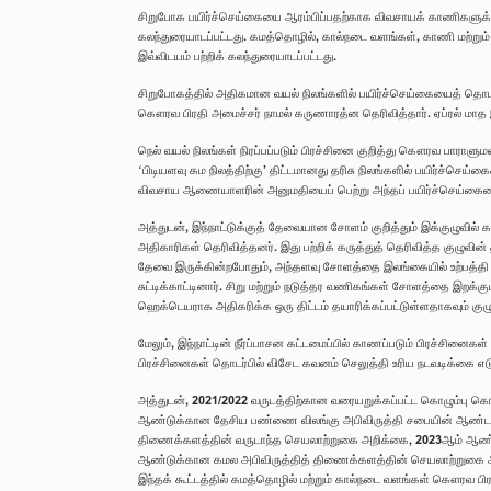
சிறுபோக பயிர்ச்செய்கையை ஆரம்பிப்பதற்காக விவசாயக் காணிகளுக்கான
கலந்துரையாடப்பட்டது. கமத்தொழில், கால்நடை வளங்கள், காணி மற்ற
இவ்விடயம் பற்றிக் கலந்துரையாடப்பட்டது.
சிறுபோகத்தில் அதிகமான வயல் நிலங்களில் பயிர்ச்செய்கையைத் தொடங்க
கௌரவ பிரதி அமைச்சர் நாமல் கருணாரத்ன தெரிவித்தார். ஏப்ரல் மாத இறு
நெல் வயல் நிலங்கள் நிரப்பப்படும் பிரச்சினை குறித்து கௌரவ பாராளும
‘பிடியளவு கம நிலத்திற்கு’ திட்டமானது தரிசு நிலங்களில் பயிர்ச்செய
விவசாய ஆணையாளரின் அனுமதியைப் பெற்று அந்தப் பயிர்ச்செய்கையை மேற
அத்துடன், இந்நாட்டுக்குத் தேவையான சோளம் குறித்தும் இக்குழுவில
அதிகாரிகள் தெரிவித்தனர். இது பற்றிக் கருத்துத் தெரிவித்த குழுவின
தேவை இருக்கின்றபோதும், அந்தளவு சோளத்தை இலங்கையில் உற்பத்தி செ
சுட்டிக்காட்டினார். சிறு மற்றும் நடுத்தர வணிகங்கள் சோளத்தை இறக
ஹெக்டெயராக அதிகரிக்க ஒரு திட்டம் தயாரிக்கப்பட்டுள்ளதாகவும் குழுவ
மேலும், இந்நாட்டின் நீர்ப்பாசன கட்டமைப்பில் காணப்படும் பிரச்சினைகள
பிரச்சினைகள் தொடர்பில் விசேட கவனம் செலுத்தி உரிய நடவடிக்கை எடுக
அத்துடன், 2021/2022 வருடத்திற்கான வரையறுக்கப்பட்ட கொழும்பு க
ஆண்டுக்கான தேசிய பண்ணை விலங்கு அபிவிருத்தி சபையின் ஆண்டறி
திணைக்களத்தின் வருடாந்த செயலாற்றுகை அறிக்கை, 2023ஆம் ஆண்டு
ஆண்டுக்கான கமல அபிவிருத்தித் திணைக்களத்தின் செயலாற்றுகை அற
இந்தக் கூட்டத்தில் கமத்தொழில் மற்றும் கால்நடை வளங்கள் கௌரவ பி