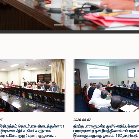
07
2026-08-07
சீர்திருத்தம் தொடர்பாக கிடைத்துள்ள 31
திறந்த பாராளுமன்ற முன்னெடுப்புக்கான
ிவுகளை ஆய்வு செய்வதற்காக
பாராளுமன்ற ஒன்றியத்தினால் கம்பஹா 
்ற விசேட குழு நிபுணர் குழுவை
இளைஞர்களுக்கு ஓகஸ்ட் 16ஆம் திகதி