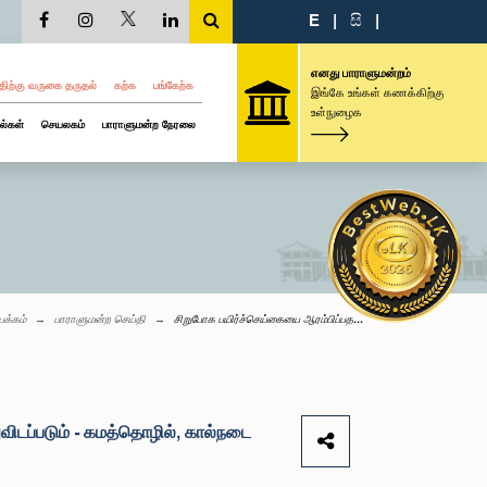
E
|
සි
|
எனது பாராளுமன்றம்
திற்கு வருகை தருதல்
கற்க
பங்கேற்க
இங்கே உங்கள் கணக்கிற்கு
உள்நுழைக
ல்கள்
செயலகம்
பாராளுமன்ற நேரலை
பக்கம்
பாராளுமன்ற செய்தி
சிறுபோக பயிர்ச்செய்கையை ஆரம்பிப்பத...
ுவிடப்படும் - கமத்தொழில், கால்நடை