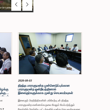
Previous
Next
2026-08-03
திறந்த பாராளுமன்ற முன்னெடுப்புக்கான
கிழக்கு
பாராளுமன்ற ஒன்றியத்தினால்
க்கு
இளைஞர்களுக்காக மூன்று செயலமர்வுகள்
ல்லியன்
 பற்றிய
ள்ள
இளைஞர் பிரதிநிதிகளின் பங்கேற்புடன் திறந்த
பாராளுமன்ற எண்ணக்கருவை மேலும் மேம்படுத்தும்
71.7
நோக்கில் பிராந்திய மட்டங்களில் மூன்று செயலமர்வுகளை