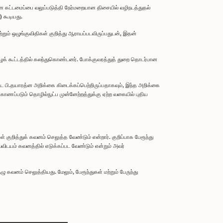
ன கட்டமைப்பை வலுப்படுத்தி நேர்மறையான திசையில் வழிநடத்துதல்
 கூடியது.
ும் ஒழுங்குவிதிகள் குறித்து ஆராயப்படவிருப்பதுடன், இதன்
ுழுக் கூட்டத்தில் கலந்துகொண்டனர். போக்குவரத்துத் துறை தொடர்பான
்ட பி.தயாரத்ன அறிக்கை கிடைக்கப்பெற்றிருப்பதாகவும், இந்த அறிக்கை
 காணப்படும் தொழில்நுட்ப முன்னேற்றத்துக்கு ஏற்ற வகையில் புதிய
 குறித்துக் கவனம் செலுத்த வேண்டும் என்றார். குறிப்பாக பேரூந்து
்விடயம் கவனத்தில் எடுக்கப்பட வேண்டும் என்றும் அவர்
கவனம் செலுத்தியது. மேலும், பேரூந்துகள் மற்றும் பேருந்து