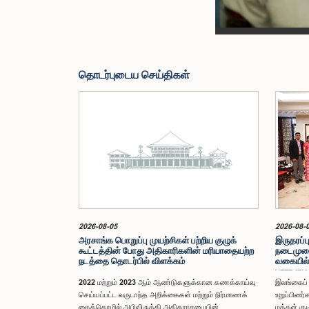
தொடர்புடைய செய்திகள்
2026-08-05
2026-08-
அரசாங்க பொறுப்பு முயற்சிகள் பற்றிய குழுக்
இருதரப்பு
கூட்டத்தின் போது அதிகாரிகளின் மரியாதையற்ற
நடைமுறைக
நடத்தை தொடர்பில் விளக்கம்
வகையில்
பாராளுமன
விஜயம்
2022 மற்றும் 2023 ஆம் ஆண்டுகளுக்கான கணக்காய்வு
இலங்கைப்
செய்யப்பட்ட வருடாந்த அறிக்கைகள் மற்றும் நிர்மாணக்
உறுப்பினர்
கைத்தொழில் அபிவிருத்தி அதிகாரசபையின்
மக்கள் க