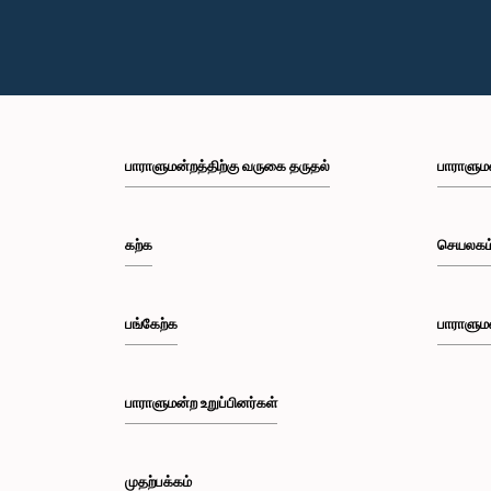
அதிகாரிகள் தமது செயல்களின் தீவிரத்தை
ஆகியோரும
ஏற்றுக்கொண்டுள்ளார்கள் என்பதையும், பாராளுமன்றக்
மாகாணத்த
குழுக்களின் அதிகாரம், கௌரவம் மற்றும் தாபிக்கப்பட்ட
நகரங்களுக
நடைமுறைகளை மதிப்பதன் முக்கியத்துவத்தைப்
உத்தியோகபூ
புரிந்துள்ளமையை வெளிப்படுத்தியுள்ளனர் என்பதையும்
நிறுவன ரீ
கவனத்திற்கொண்டு, ஒழுக்கநெறிகள் மற்றும்
உள்ளடங்கி
சிறப்புரிமைகள் பற்றிய குழுவானது அரசாங்க பொறுப்பு
பங்கேற்றன
முயற்சிகள் பற்றிய குழுவின் தவிசாளருடன் இணைந்து
புத்தாக்கச
பாராளுமன்றத்திற்கு வருகை தருதல்
பாராளும
அவர்களது மன்னிப்பை ஏற்றுக்கொண்டது.பாராளுமன்றக்
நேரடி அற
குழுக்களின் முன்னிலையில் ஆஜராகும் அனைத்து
வாய்ப்பையு
தனிநபர்களும் மிக உயர்ந்த நடத்தை தரநிலைகளைக்
விசேட பொர
கடைப்பிடிக்க வேண்டும், நாடாளுமன்ற நடைமுறைகளுக்கு
மற்றும் சீன
கற்க
செயலகம
இணங்க வேண்டும் மற்றும் எல்லா நேரங்களிலும்
பொருளாதா
நாடாளுமன்றத்தின் கண்ணியம் மற்றும் அதிகாரத்தை
விரிவுரையி
நிலைநிறுத்த வேண்டும் என்று இந்தக் குழு வலியுறுத்த
இங்கு, சீ
விரும்புகிறது.அரசாங்க பொறுப்பு முயற்சிகள் பற்றிய
தொடர்பான
பங்கேற்க
பாராளும
குழுஇலங்கை பாராளுமன்றம்
பகிர்ந்து
Technolog
சர்வதேச ரீ
புத்தாக்க
பாராளுமன்ற உறுப்பினர்கள்
இதன்போது 
தொழில்நுட்
விவசாயம், 
புத்தாக்கம
முதற்பக்கம்