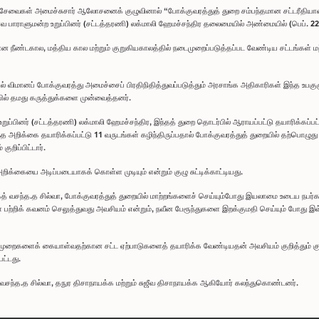
ான சேவைகள் அமைச்சுசார் ஆலோசனைக் குழுவினால் “போக்குவரத்துத் துறை சம்பந்தமான சட்டரீதியா
 பாராளுமன்ற உறுப்பினர் (சட்டத்தரணி) லக்மாலி ஹேமச்சந்திர தலைமையில் அண்மையில் (பெப். 22)
நீண்டகால, மத்திய கால மற்றும் குறுகியகாலத்தில் நடைமுறைப்படுத்தப்பட வேண்டிய சட்டங்கள் மற்ற
ில் விமானப் போக்குவரத்து அமைச்சைப் பிரதிநிதித்துவப்படுத்தும் அரசாங்க அதிகாரிகள் இந்த உபக
ையில் தமது கருத்துக்களை முன்வைத்தனர்.
ப்பினர் (சட்டத்தரணி) லக்மாலி ஹேமச்சந்திர, இந்தத் துறை தொடர்பில் ஆராயப்பட்டு தயாரிக்கப்பட
்த அறிக்கை தயாரிக்கப்பட்டு 11 வருடங்கள் கழிந்திருப்பதால் போக்குவரத்துத் துறையில் தற்பொழுது
ுறிப்பிட்டார்.
றிக்கையை அடிப்படையாகக் கொள்ள முடியும் என்றும் குழு சுட்டிக்காட்டியது.
கத் வசந்த.த சில்வா, போக்குவரத்துத் துறையில் மாற்றங்களைச் செய்யும்போது இயலாமை உடைய நபர்கள்
் பற்றிக் கவனம் செலுத்துவது அவசியம் என்றும், நவீன பேரூந்துகளை இறக்குமதி செய்யும் போது இவ
்முறைகளைக் கையாள்வதற்கான சட்ட ஏற்பாடுகளைத் தயாரிக்க வேண்டியதன் அவசியம் குறித்தும் குழு 
ட்டது.
 வசந்த.த சில்வா, தநுர திசாநாயக்க மற்றும் சுஜீவ திசாநாயக்க ஆகியோர் கலந்துகொண்டனர்.