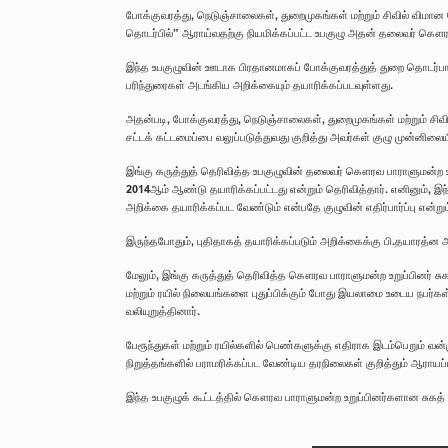
போக்குவரத்து, நெடுஞ்சாலைகள், துறைமுகங்கள் மற்றும் சிவில் விம
தொடர்பில்” ஆராய்வதற்கு நியமிக்கப்பட்ட உபகுழு அதன் தலைவர் கௌரவ
இந்த உபகுழுவின் ஊடாக பிரதானமாகப் போக்குவரத்துத் துறை தொடர்பான 
பரிந்துரைகள் அடங்கிய அறிக்கையும் தயாரிக்கப்படவுள்ளது.
அதன்படி, போக்குவரத்து, நெடுஞ்சாலைகள், துறைமுகங்கள் மற்றும் சிவ
சட்டக் கட்டமைப்பை வலுப்படுத்துவது குறித்து அவர்கள் குழு முன்னில
இங்கு கருத்துத் தெரிவித்த உபகுழுவின் தலைவர் கௌரவ பாராளுமன்ற உறு
2014ஆம் ஆண்டு தயாரிக்கப்பட்டது என்றும் தெரிவித்தார். எனினும், இந
அறிக்கை தயாரிக்கப்பட வேண்டும் என்பதே குழுவின் எதிர்பார்ப்பு என்றும் க
இருந்தபோதும், புதிதாகத் தயாரிக்கப்படும் அறிக்கைக்கு பி.தயாரத்ன அ
மேலும், இங்கு கருத்துத் தெரிவித்த கௌரவ பாராளுமன்ற உறுப்பினர் சு
மற்றும் ரயில் நிலையங்களை புதுப்பிக்கும் போது இயலாமை உடைய நபர்கள
வலியுறுத்தினார்.
பேரூந்துகள் மற்றும் ரயில்களில் பெண்களுக்கு எதிராக இடம்பெறும் வன
நிறுத்தங்களில் பராமரிக்கப்பட வேண்டிய தரநிலைகள் குறித்தும் ஆராயப்ப
இந்த உபகுழுக் கூட்டத்தில் கௌரவ பாராளுமன்ற உறுப்பினர்களான சுகத்