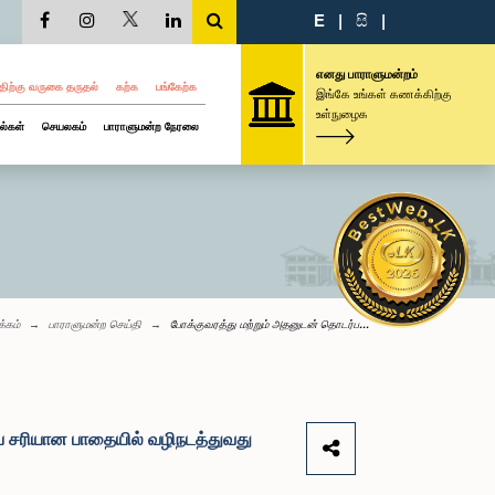
E
|
සි
|
எனது பாராளுமன்றம்
திற்கு வருகை தருதல்
கற்க
பங்கேற்க
இங்கே உங்கள் கணக்கிற்கு
உள்நுழைக
ல்கள்
செயலகம்
பாராளுமன்ற நேரலை
க்கம்
பாராளுமன்ற செய்தி
போக்குவரத்து மற்றும் அதனுடன் தொடர்ப...
ை சரியான பாதையில் வழிநடத்துவது