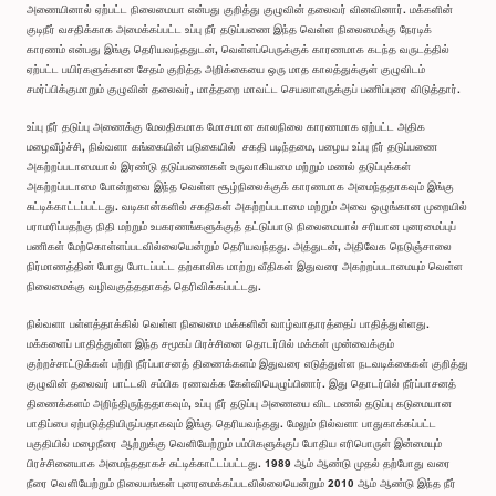
அணையினால் ஏற்பட்ட நிலைமையா என்பது குறித்து குழுவின் தலைவர் வினவினார். மக்களின்
குடிநீர் வசதிக்காக அமைக்கப்பட்ட உப்பு நீர் தடுப்பணை இந்த வெள்ள நிலைமைக்கு நேரடிக்
காரணம் என்பது இங்கு தெரியவந்ததுடன், வெள்ளப்பெருக்குக் காரணமாக கடந்த வருடத்தில்
ஏற்பட்ட பயிர்களுக்கான சேதம் குறித்த அறிக்கையை ஒரு மாத காலத்துக்குள் குழுவிடம்
சமர்ப்பிக்குமாறும் குழுவின் தலைவர், மாத்தறை மாவட்ட செயலாளருக்குப் பணிப்புரை விடுத்தார்.
உப்பு நீர் தடுப்பு அணைக்கு மேலதிகமாக மோசமான காலநிலை காரணமாக ஏற்பட்ட அதிக
மழைவீழ்ச்சி, நில்வளா கங்கையின் படுகையில் சகதி படிந்தமை, பழைய உப்பு நீர் தடுப்பணை
அகற்றப்படாமையால் இரண்டு தடுப்பணைகள் உருவாகியமை மற்றும் மணல் தடுப்புக்கள்
அகற்றப்படாமை போன்றவை இந்த வெள்ள சூழ்நிலைக்குக் காரணமாக அமைந்ததாகவும் இங்கு
சுட்டிக்காட்டப்பட்டது. வடிகான்களில் சகதிகள் அகற்றப்படாமை மற்றும் அவை ஒழுங்கான முறையில்
பராமரிப்பதற்கு நிதி மற்றும் உபகரணங்களுக்குத் தட்டுப்பாடு நிலைமையால் சரியான புனரமைப்புப்
பணிகள் மேற்கொள்ளப்படவில்லையென்றும் தெரியவந்தது. அத்துடன், அதிவேக நெடுஞ்சாலை
நிர்மாணத்தின் போது போடப்பட்ட தற்காலிக மாற்று வீதிகள் இதுவரை அகற்றப்படாமையும் வெள்ள
நிலைமைக்கு வழிவகுத்ததாகத் தெரிவிக்கப்பட்டது.
நில்வளா பள்ளத்தாக்கில் வெள்ள நிலைமை மக்களின் வாழ்வாதாரத்தைப் பாதித்துள்ளது.
மக்களைப் பாதித்துள்ள இந்த சமூகப் பிரச்சினை தொடர்பில் மக்கள் முன்வைக்கும்
குற்றச்சாட்டுக்கள் பற்றி நீர்ப்பாசனத் திணைக்களம் இதுவரை எடுத்துள்ள நடவடிக்கைகள் குறித்து
குழுவின் தலைவர் பாட்டலி சம்பிக ரணவக்க கேள்வியெழுப்பினார். இது தொடர்பில் நீர்ப்பாசனத்
திணைக்களம் அறிந்திருந்ததாகவும், உப்பு நீர் தடுப்பு அணையை விட மணல் தடுப்பு கடுமையான
பாதிப்பை ஏற்படுத்தியிருப்பதாகவும் இங்கு தெரியவந்தது. மேலும் நில்வளா பாதுகாக்கப்பட்ட
பகுதியில் மழைநீரை ஆற்றுக்கு வெளியேற்றும் பம்பிகளுக்குப் போதிய எரிபொருள் இன்மையும்
பிரச்சினையாக அமைந்ததாகச் சுட்டிக்காட்டப்பட்டது. 1989 ஆம் ஆண்டு முதல் தற்போது வரை
நீரை வெளியேற்றும் நிலையங்கள் புனரமைக்கப்படவில்லையென்றும் 2010 ஆம் ஆண்டு இந்த நீர்