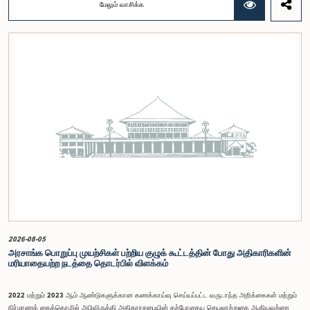
மேலும் வாசிக்க
பங்கேற்புடன் திறந்த பாராளுமன்றக் கருத்திட்டத்தை மேலும் முன்னெடுத்துச் செல்லும் நோக்கில் இந்த
செயலமர்வு தொடர் ஏற்பாடு செய்யப்படுகின்றது. இதில் ஒன்றியத்தின் உறுப்பினர்கள் மற்றும் கம்பஹா
மாவட்டத்தை பிரதிநிதித்துவப்படுத்தும் பாராளுமன்ற உறுப்பினர்களும் பங்கேற்கவிருக்கின்றனர்.இந்த
செயலமர்வுகளின் ஊடாக, இளைஞர் சமூகத்திற்கு பாராளுமன்ற நடவடிக்கைகள், சட்டவாக்க
செயன்முறை மற்றும் திறந்த பாராளுமன்றத்தின் எண்ணக்கரு தொடர்பில் விழிப்புணர்வூட்டவும்,
பாராளுமன்றத்திற்கும் பொதுமக்களுக்கும் இடையிலான தொடர்பை மேலும் வலுப்படுத்துவதும்
எதிர்பார்க்கப்படுகின்றது.இந்தக் கூட்டத்தில் ஒன்றியத்தின் கௌரவ உறுப்பினர்கள் மற்றும்
இச்செயலமர்வு தொடருக்கான அபிவிருத்தி பங்காளராக அனுசரணை வழங்கும் CII (Coalition for
Inclusive Impact) நிறுவனத்தின் பிரதிநிதிகளும் கலந்துகொண்டனர்.இந்த செயலமர்வில் பங்கேற்க
விரும்பும் கம்பஹா மாவட்டத்தைச் சேர்ந்த 18 – 35 வயதுக்குட்பட்ட இளைஞர், யுவதிகள் இங்கே
தரப்பட்டுள்ள https://forms.gle/aVp5UzhLbtPSmVap8 இணைப்பின் ஊடாக உரிய விண்ணப்பப்
படிவத்தை பூர்த்தி செய்து பதிவு செய்யுமாறு கேட்டுக்கொள்ளப்படுகின்றனர்.
2026-08-05
அரசாங்க பொறுப்பு முயற்சிகள் பற்றிய குழுக் கூட்டத்தின் போது அதிகாரிகளின்
மரியாதையற்ற நடத்தை தொடர்பில் விளக்கம்
2022 மற்றும் 2023 ஆம் ஆண்டுகளுக்கான கணக்காய்வு செய்யப்பட்ட வருடாந்த அறிக்கைகள் மற்றும்
நிர்மாணக் கைத்தொழில் அபிவிருத்தி அதிகாரசபையின் தற்போதைய செயலாற்றுகை ஆகியவற்றை