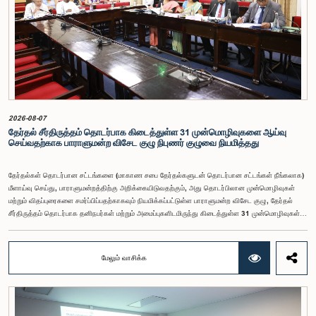
ஆணைக்குழுவே இத்தகைய சம்பளங்களை நிர்ணயித்து வந்த போதிலும், தற்போது அத்தகைய
ஆணைக்குழு இல்லையெனவும் அதிகாரிகள் குறிப்பிட்டனர்.கணக்காய்வாளர் நாயகத்திற்கான
முன்மொழியப்பட்ட சம்பள மட்டத்தை குழு அங்கீகரித்திருந்தாலும், அப்பதவிக்கு வழங்கப்பட்டுள்ள
பொறுப்புகள் மற்றும் கடமைகளின் முக்கியத்துவத்தை கருத்தில் கொண்டு, அந்தச் சம்பளம் மேலும்
உயர்ந்த மட்டத்தில் இருக்க வேண்டும் என்ற கருத்தை குழுத் தலைவர் உள்ளிட்ட உறுப்பினர்கள்
முன்வைத்தனர்.அதன்படி, எதிர்காலத்தில் இச்சம்பள மட்டம் தொடர்பாக மேலும் கவனம் செலுத்தி
தேவையான தீர்மானங்கள் எடுக்கப்பட வேண்டியதன் அவசியம் குழுவில் வலியுறுத்தப்பட்டது. மேலும்,
நிரந்தரமானதும் சுயாதீனமானதுமான சம்பள மற்றும் பணியாளர் ஆணைக்குழுவை நிறுவுவதற்கான
யோசனையையும் குழுத் தலைவர் முன்வைத்தார்.
2026-08-07
தேர்தல் சீர்திருத்தம் தொடர்பாக கிடைத்துள்ள 31 முன்மொழிவுகளை ஆய்வு
செய்வதற்காக பாராளுமன்ற விசேட குழு நிபுணர் குழுவை நியமித்தது
தேர்தல்கள் தொடர்பான சட்டங்களை (மாகாண சபை தேர்தல்களுடன் தொடர்பான சட்டங்கள் நீங்கலாக)
மீளாய்வு செய்து, பாராளுமன்றத்திற்கு அறிக்கையிடுவதற்கும், அது தொடர்பிலான முன்மொழிவுகள்
மற்றும் விதப்புரைகளை சமர்ப்பிப்பதற்காகவும் நியமிக்கப்பட்டுள்ள பாராளுமன்ற விசேட குழு, தேர்தல்
சீர்திருத்தம் தொடர்பாக தனிநபர்கள் மற்றும் அமைப்புகளிடமிருந்து கிடைத்துள்ள 31 முன்மொழிவுகள்
மற்றும் இதற்கு முன்னர் தேர்தல் சீர்திருத்தங்கள் தொடர்பில் சமர்ப்பிக்கப்பட்ட விசேட பாராளுமன்ற
குழுக்களின் அறிக்கைகளையும் ஆராய்ந்து அறிக்கையிடுவதற்காக நிபுணர் குழுவொன்றை
நியமித்துள்ளது.கௌரவ பொது நிர்வாக, மாகாண சபைகள் மற்றும் உள்ளூராட்சி அமைச்சர் பேராசிரியர்
மேலும் வாசிக்க
ஏ.எச்.எம்.எச்.அபயரத்ன அவர்கள் தலைமையில் அண்மையில் பாராளுமன்றத்தில் நடைபெற்ற குறித்த
விசேட குழுக் கூட்டத்தின் போதே இத்தீர்மானம் எடுக்கப்பட்டது.2004, 2007 மற்றும் 2022 ஆம்
ஆண்டுகளில் வெளியிடப்பட்ட பாராளுமன்ற விசேட குழுக்களின் அறிக்கைகள் மற்றும் தனிநபர்கள்,
அமைப்புகள் ஆகியவற்றினால் சமர்ப்பிக்கப்பட்டுள்ள 31 முன்மொழிவுகளை அடிப்படையாகக் கொண்டு
தேர்தல் சீர்திருத்தங்கள் தொடர்பாக விரிவான கலந்துரையாடல் இங்கு இடம்பெற்றது.உள்ளூராட்சி