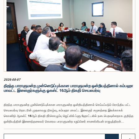
மன்றத் தேர்தல் முறைக்காக கலப்பு தேர்தல் முறையை அறிமுகப்படுத்துதல், சிறு கட்சிகள் மற்றும்
சிறுபான்மை குழுக்களின் பிரதிநிதித்துவத்தை உறுதிப்படுத்துதல், பெண்களின் பிரதிநிதித்துவத்தை
மேம்படுத்துதல், மின்னணு வாக்களிப்பு முறையை அறிமுகப்படுத்துதல், முன்கூட்டியே வாக்களிக்கும்
வசதியை ஏற்படுத்துதல் உள்ளிட்ட பல்வேறு முன்மொழிவுகள் தொடர்பில் இக்கூட்டத்தில் விசேட கவனம்
செலுத்தப்பட்டது.மேலும், வெளிநாடுகளில் வாழும் இலங்கையர்களுக்கு வாக்களிக்கும் உரிமையை
வழங்குவது தொடர்பான முன்மொழிவுகளும் பரிசீலிக்கப்பட்டதுடன், அதற்குத் தேவையான சட்ட மற்றும்
நிர்வாக ஏற்பாடுகள் குறித்து மேலும் விரிவான ஆய்வு மேற்கொள்ள வேண்டியதன் அவசியமும்
வலியுறுத்தப்பட்டது.விசேட குழுவினால் நியமிக்கப்பட்டுள்ள நிபுணர் குழு, கிடைத்துள்ள 31
முன்மொழிவுகளையும் முந்தைய பாராளுமன்ற விசேட குழுக்களின் அறிக்கைகளையும் பகுப்பாய்வு
செய்து, நடைமுறைக்கு ஏற்ற பரிந்துரைகளைக் கொண்ட அறிக்கையொன்றைத் தயாரிக்கவுள்ளது.
அதனைத் தொடர்ந்து, அந்தப் பரிந்துரைகளை ஆராய்ந்து அடுத்தகட்ட நடவடிக்கைகளை முன்னெடுக்க
குழு தீர்மானித்தது.இக்கூட்டத்தில், குழு உறுப்பினரான அமைச்சர் கலாநிதி உபாலி பன்னிலகே மற்றும்
பாராளுமன்ற உறுப்பினர்களான ரவி கருணாநாயக்க, ருவந்திலக ஜயக்கொடி மற்றும் கதிரவேலு
சண்முகம் குகதாசன் ஆகியோர் கலந்துகொண்டனர்.
2026-08-07
திறந்த பாராளுமன்ற முன்னெடுப்புக்கான பாராளுமன்ற ஒன்றியத்தினால் கம்பஹா
மாவட்ட இளைஞர்களுக்கு ஓகஸ்ட் 16ஆம் திகதி செயலமர்வு
திறந்த பாராளுமன்ற முன்னெடுப்புக்கான பாராளுமன்ற ஒன்றியத்தினால் செய்யப்படும் பிராந்திய மட்ட
செயலமர்வு தொடரின் முதலாவது நிகழ்வு, கம்பஹா மாவட்ட இளைஞர் சமூகத்தை இலக்காகக்
கொண்டு ஆகஸ்ட் 16ஆம் திகதி நீர்கொழும்பு ஜெட்விங் ப்ளூ ஹோட்டலில் நடைபெறவுள்ளதாக குறித்த
ஒன்றியத்தின் இணைத்தலைவர் கௌரவ பாராளுமன்ற உறுப்பினர் சாணக்கியன் ராஜபுத்திரன்
இராசமாணிக்கம் அவர்கள் தெரிவித்தார். திறந்த பாராளுமன்ற முன்னெடுப்புக்கான பாராளுமன்ற
ஒன்றியத்தின் கூட்டம் கௌரவ உறுப்பினரின் தலைமையில் அண்மையில் (5) நடைபெற்றபோது,
இச்செயலமர்வுக்கான ஏற்பாடுகள் குறித்துக் கலந்துரையாடப்பட்டது.இளைஞர் பிரதிநிதிகளின்