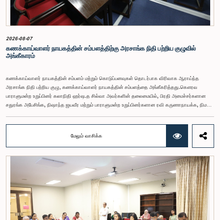
2026-08-07
கணக்காய்வாளர் நாயகத்தின் சம்பளத்திற்கு அரசாங்க நிதி பற்றிய குழுவில்
அங்கீகாரம்
கணக்காய்வாளர் நாயகத்தின் சம்பளம் மற்றும் கொடுப்பனவுகள் தொடர்பாக விரிவாக ஆராய்ந்த
அரசாங்க நிதி பற்றிய குழு, கணக்காய்வாளர் நாயகத்தின் சம்பளத்தை அங்கீகரித்தது.கௌரவ
பாராளுமன்ற உறுப்பினர் கலாநிதி ஹர்ஷ.த சில்வா அவர்களின் தலைமையில், பிரதி அமைச்சர்களான
சதுரங்க அபேசிங்க, நிஷாந்த ஜயவீர மற்றும் பாராளுமன்ற உறுப்பினர்களான ரவி கருணாநாயக்க, நிமல்
பலிஹேன, விஜேசிறி பஸ்நாயக்க, எம்.கே.எம். அஸ்லம், திலின சமரகோன் மற்றும் சம்பிக்க
ஹெட்டிஆராச்சி ஆகியோரின் பங்கேற்புடன் அண்மையில் (ஆக. 04) பாராளுமன்றத்தில் கூடிய அரசாங்க
நிதி பற்றிய குழுக் கூட்டத்திலேயே இந்த அங்கீகாரம் வழங்கப்பட்டது.இலங்கை ஜனநாயக சோசலிசக்
மேலும் வாசிக்க
குடியரசின் அரசியலமைப்பின் 153(2) ஆம் உறுப்புரையின் பிரகாரம், கணக்காய்வாளர் நாயகத்தின்
சம்பளம் தொடர்பான பிரேரணை குழுவின் கவனத்திற்கு கொண்டு வரப்பட்டது.இதன்போது,
கணக்காய்வாளர் நாயகத்தின் பொறுப்புகள், அரச நிதி மேற்பார்வை மற்றும் கணக்காய்வுத் துறையின்
சுயாதீனத் தன்மை உள்ளிட்ட விடயங்களை கருத்தில் கொண்டு, சம்பள மட்டம் தொடர்பாக குழுத்
தலைவர் உள்ளிட்ட உறுப்பினர்கள் தமது கருத்துகளையும் பரிந்துரைகளையும் முன்வைத்தனர்.மேலும்,
அரசியலமைப்பின் 170 ஆம் உறுப்புரையின் பிரகாரம், கணக்காய்வாளர் நாயகம் ஒரு அரசாங்க ஊழியர்
அல்ல என்பதையும், நடைமுறையில் உள்ள அரசாங்க சம்பள அளவுகோலுக்கு வெளியே இப்பதவிக்கான
சம்பளத்தை விசேடமாக பரிசீலிக்க முடியும் என்பதையும் குழு சுட்டிக்காட்டியது.முன்மொழியப்பட்ட சம்பளத்
தொகை, முன்னர் பதவி வகித்த கணக்காய்வாளர் நாயகங்களின் சம்பளங்களையும் கருத்தில் கொண்டு
நிர்ணயிக்கப்பட்டதாக அதிகாரிகள் தெரிவித்தனர். இதற்கு முன்னர், சம்பளங்கள் மற்றும் பணியாளர்