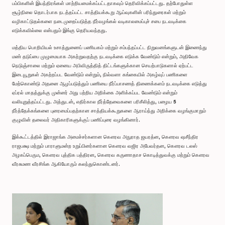
பம்பிகளின் இயந்திரங்கள் மாற்றியமைக்கப்பட்டதாகவும் தெரிவிக்கப்பட்டது. தற்போதுள்ள
சூழ்நிலை தொடர்பாக நடத்தப்பட்ட சாத்தியக்கூறு ஆய்வுகளின் பரிந்துரைகள் மற்றும்
வழிகாட்டுதல்களை நடைமுறைப்படுத்த நீர்வழங்கல் வடிகாலமைப்புச் சபை நடவடிக்கை
எடுக்கவில்லை என்பதும் இங்கு தெரியவந்தது.
மத்திய பொறியியல் உசாத்துணைப் பணியகம் மற்றும் சம்பந்தப்பட்ட நிறுவனங்களுடன் இணைந்து
மண் தடுப்பை முழுமையாக அகற்றுவதற்கு நடவடிக்கை எடுக்க வேண்டும் என்றும், அதிவேக
நெடுஞ்சாலை மற்றும் ஏனைய அபிவிருத்தித் திட்டங்களுக்கான செயற்பாடுகளால் ஏற்பட்ட
இடையூறுகள் அகற்றப்பட வேண்டும் என்றும், நில்வளா கங்கையில் அகழ்வுப் பணிகளை
மேற்கொண்டு அதனை ஆழப்படுத்தும் பணியை நீர்ப்பாசணத் திணைக்களம் நடவடிக்கை எடுத்து
ஏப்ரல் மாதத்துக்கு முன்னர் அது பற்றிய அறிக்கை அளிக்கப்பட வேண்டும் என்றும்
வலியுறுத்தப்பட்டது. அத்துடன், எதிர்கால நீர்த்தேவைகளை பரிசீலித்து, பழைய 5
நீர்த்தேக்கங்களை புனரமைப்பதற்கான சாத்தியக்கூறுகளை ஆராய்ந்து அறிக்கை வழங்குமாறும்
குழுவின் தலைவர் அதிகாரிகளுக்குப் பணிப்புரை வழங்கினார்.
இக்கூட்டத்தில் இராஜாங்க அமைச்சர்களான கௌரவ அநுராத ஜயரத்ன, கௌரவ ஷசீந்திர
ராஜபக்ஷ மற்றும் பாராளுமன்ற உறுப்பினர்களான கௌரவ வஜிர அபேவர்தன, கௌரவ டலஸ்
அழகப்பெரும, கௌரவ புத்திக பத்திரன, கௌரவ கருணாதாச கொடித்துவக்கு மற்றும் கௌரவ
வீரசுமண வீரசிங்க ஆகியோரும் கலந்துகொண்டனர்.