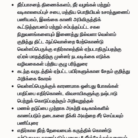
நீர்ப்பாசனத் திணைக்களம், நீர் வழங்கல் மற்றும்
வடிகாலமைப்புச் சபை, மத்திய பொறியியல் உசாத்துணைப்
பணியகம், இலங்கை காணி அபிவிருத்திக்
கூட்டுத்தாபனம் மற்றும் சம்பந்தப்பட்ட சகல
நிறுவனங்களையும் இணைத்து நில்வளா வெள்ளம்
குறித்து திட்ட ஆய்வொன்றை மேற்கொண்டு
வெள்ளப்பெருக்கு எதிர்காலத்தில் ஏற்படாதிருப்பதற்கு
ஏப்ரல் மாதத்திற்கு முன்னர் நடவடிக்கை எடுக்க
வழிவகைகள் பற்றிய குழு பரிந்துரை
கடந்த வருடத்தில் ஏற்பட்ட பயிர்களுக்கான சேதம் குறித்து
அறிக்கை கோரல்
வெள்ளப்பெருக்குக் காரணமாக ஒன்பது போகங்கள்
பாதிப்பை எதிர்கொண்ட விவசாயிகளுக்கு நஷ்டஈடு
பெற்றுக் கொடுப்பதற்கும் அறிவுறுத்தல்
மணல் தடுப்பை முற்றாக அகற்றி வடிகால்களில்
காணப்படும் தடைகளை நீக்கி அவற்றை சீர் செய்யவும்
பணிப்புரை
எதிர்கால நீர்த் தேவையைக் கருத்தில் கொண்டு
தற்பொழுது காணப்படும் பழைய 5 நீர்த்தேக்கங்களையும்