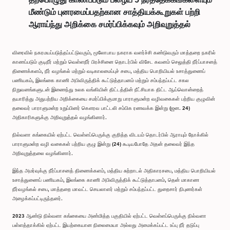
மீண்டும் புனரமைப்பதற்கான சாத்தியக்கூறுகள் பற்றி
ஆராய்ந்து அறிக்கை சமர்ப்பிக்கவும் அறிவுறுத்தல்
விரைவில் நகரமயப்படுத்தப்பட்டுவரும், மூலோபாய நகராக வளர்ச்சி கண்டுவரும் மாத்தறை நகரில்
காணப்படும் குடிநீர் மற்றும் வெள்ளநீர் பிரச்சினை தொடர்பில் விசேட கவனம் செலுத்தி நீர்ப்பாசனத்
திணைக்களம், நீர் வழங்கல் மற்றும் வடிகாலமைப்புச் சபை, மத்திய பொறியியல் உசாத்துணைப்
பணியகம், இலங்கை காணி அபிவிருத்திக் கூட்டுத்தாபனம் மற்றும் சம்பந்தப்பட்ட சகல
நிறுவனங்களுடன் இணைந்து உலக வங்கியின் திட்டத்தின் நீட்சியாக திட்ட ஆய்வொன்றைத்
தயாரித்து அதுபற்றிய அறிக்கையை சமர்ப்பிக்குமாறு பாராளுமன்ற வழிவகைகள் பற்றிய குழுவின்
தலைவர் பாராளுமன்ற உறுப்பினர் கௌரவ பாட்டலி சம்பிக ரணவக்க இன்று (ஜன. 24)
அதிகாரிகளுக்கு அறிவுறுத்தல் வழங்கினார்.
நில்வளா கங்கையில் ஏற்பட்ட வெள்ளப்பெருக்கு குறித்த விடயம் தொடர்பில் ஆராயும் நோக்கில்
பாராளுமன்ற வழி வகைகள் பற்றிய குழு இன்று (24) கூடியபோதே அதன் தலைவர் இந்த
அறிவுறுத்தலை வழங்கினார்.
இந்த அமர்வுக்கு நீர்ப்பாசனத் திணைக்களம், மத்திய சுற்றாடல் அதிகாரசபை, மத்திய பொறியியல்
உசாத்துணைப் பணியகம், இலங்கை காணி அபிவிருத்திக் கூட்டுத்தாபனம், தென் மாகாண
நீர்வழங்கல் சபை, மாத்தறை மாவட்ட செயலாளர் மற்றும் சம்பந்தப்பட்ட துறைசார் நிபுணர்கள்
அழைக்கப்பட்டிருந்தனர்.
2023 ஆண்டு நில்வளா கங்கையை அண்மித்த பகுதியில் ஏற்பட்ட வெள்ளப்பெருக்கு நில்வளா
பள்ளத்தாக்கில் ஏற்பட்ட இயற்கையான நிலைமையா அல்லது அமைக்கப்பட்ட உப்பு நீர் தடுப்பு