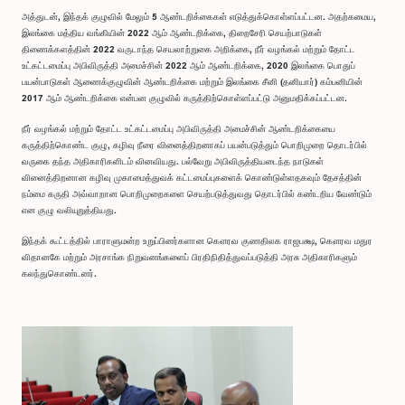
அத்துடன், இந்தக் குழுவில் மேலும் 5 ஆண்டறிக்கைகள் எடுத்துக்கொள்ளப்பட்டன. அதற்கமைய,
இலங்கை மத்திய வங்கியின் 2022 ஆம் ஆண்டறிக்கை, திறைசேரி செயற்பாடுகள்
திணைக்களத்தின் 2022 வருடாந்த செயலாற்றுகை அறிக்கை, நீர் வழங்கல் மற்றும் தோட்ட
உட்கட்டமைப்பு அபிவிருத்தி அமைச்சின் 2022 ஆம் ஆண்டறிக்கை, 2020 இலங்கை பொதுப்
பயன்பாடுகள் ஆணைக்குழுவின் ஆண்டறிக்கை மற்றும் இலங்கை சீனி (தனியார்) கம்பனியின்
2017 ஆம் ஆண்டறிக்கை என்பன குழுவில் கருத்திற்கொள்ளப்பட்டு அனுமதிக்கப்பட்டன.
நீர் வழங்கல் மற்றும் தோட்ட உட்கட்டமைப்பு அபிவிருத்தி அமைச்சின் ஆண்டறிக்கையை
கருத்திற்கொண்ட குழு, கழிவு நீரை வினைத்திறனாகப் பயன்படுத்தும் பொறிமுறை தொடர்பில்
வருகை தந்த அதிகாரிகளிடம் வினவியது. பல்வேறு அபிவிருத்தியடைந்த நாடுகள்
வினைத்திறனான கழிவு முகாமைத்துவக் கட்டமைப்புகளைக் கொண்டுள்ளதகவும் தேசத்தின்
நம்மை கருதி அவ்வாறான பொறிமுறைகளை செயற்படுத்துவது தொடர்பில் கண்டறிய வேண்டும்
என குழு வலியுறுத்தியது.
இந்தக் கூட்டத்தில் பாராளுமன்ற உறுப்பினர்களான கௌரவ குணதிலக ராஜபக்ஷ, கௌரவ மதுர
விதானகே மற்றும் அரசாங்க நிறுவனங்களைப் பிரதிநிதித்துவப்படுத்தி அரசு அதிகாரிகளும்
கலந்துகொண்டனர்.