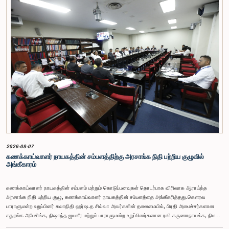
2026-08-07
கணக்காய்வாளர் நாயகத்தின் சம்பளத்திற்கு அரசாங்க நிதி பற்றிய குழுவில்
அங்கீகாரம்
கணக்காய்வாளர் நாயகத்தின் சம்பளம் மற்றும் கொடுப்பனவுகள் தொடர்பாக விரிவாக ஆராய்ந்த
அரசாங்க நிதி பற்றிய குழு, கணக்காய்வாளர் நாயகத்தின் சம்பளத்தை அங்கீகரித்தது.கௌரவ
பாராளுமன்ற உறுப்பினர் கலாநிதி ஹர்ஷ.த சில்வா அவர்களின் தலைமையில், பிரதி அமைச்சர்களான
சதுரங்க அபேசிங்க, நிஷாந்த ஜயவீர மற்றும் பாராளுமன்ற உறுப்பினர்களான ரவி கருணாநாயக்க, நிமல்
பலிஹேன, விஜேசிறி பஸ்நாயக்க, எம்.கே.எம். அஸ்லம், திலின சமரகோன் மற்றும் சம்பிக்க