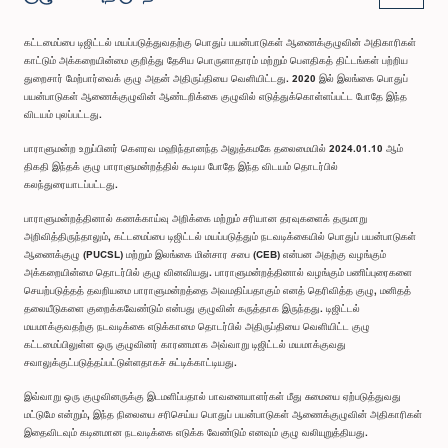
கட்டமைப்பை டிஜிட்டல் மயப்படுத்துவதற்கு பொதுப் பயன்பாடுகள் ஆணைக்குழுவின் அதிகாரிகள்
காட்டும் அக்கறையின்மை குறித்து தேசிய பொருளாதாரம் மற்றும் பௌதிகத் திட்டங்கள் பற்றிய
துறைசார் மேற்பார்வைக் குழு அதன் அதிருப்தியை வெளியிட்டது. 2020 இல் இலங்கை பொதுப்
பயன்பாடுகள் ஆணைக்குழுவின் ஆண்டறிக்கை குழுவில் எடுத்துக்கொள்ளப்பட்ட போதே இந்த
விடயம் புலப்பட்டது.
பாராளுமன்ற உறுப்பினர் கௌரவ மஹிந்தானந்த அலுத்கமகே தலைமையில் 2024.01.10 ஆம்
திகதி இந்தக் குழு பாராளுமன்றத்தில் கூடிய போதே இந்த விடயம் தொடர்பில்
கலந்துரையாடப்பட்டது.
பாராளுமன்றத்தினால் கணக்காய்வு அறிக்கை மற்றும் சரியான தரவுகளைக் தருமாறு
அறிவித்திருந்தாலும், கட்டமைப்பை டிஜிட்டல் மயப்படுத்தும் நடவடிக்கையில் பொதுப் பயன்பாடுகள்
ஆணைக்குழு (PUCSL) மற்றும் இலங்கை மின்சார சபை (CEB) என்பன அதற்கு வழங்கும்
அக்கறையின்மை தொடர்பில் குழு வினவியது. பாராளுமன்றத்தினால் வழங்கும் பணிப்புரைகளை
செயற்படுத்தத் தவறியமை பாராளுமன்றத்தை அவமதிப்பதாகும் எனத் தெரிவித்த குழு, மனிதத்
தலையீடுகளை குறைக்கவேண்டும் என்பது குழுவின் கருத்தாக இருந்தது. டிஜிட்டல்
மயமாக்குவதற்கு நடவடிக்கை எடுக்காமை தொடர்பில் அதிருப்தியை வெளியிட்ட குழு
கட்டமைப்பிலுள்ள ஒரு குழுவினர் காரணமாக அவ்வாறு டிஜிட்டல் மயமாக்குவது
சவாலுக்குட்படுத்தப்பட்டுள்ளதாகச் சுட்டிக்காட்டியது.
இவ்வாறு ஒரு குழுவினருக்கு இடமளிப்பதால் பாவனையாளர்கள் மீது சுமையை ஏற்படுத்துவது
மட்டுமே என்றும், இந்த நிலையை சரிசெய்ய பொதுப் பயன்பாடுகள் ஆணைக்குழுவின் அதிகாரிகள்
இதைவிடவும் கடினமான நடவடிக்கை எடுக்க வேண்டும் எனவும் குழு வலியுறுத்தியது.