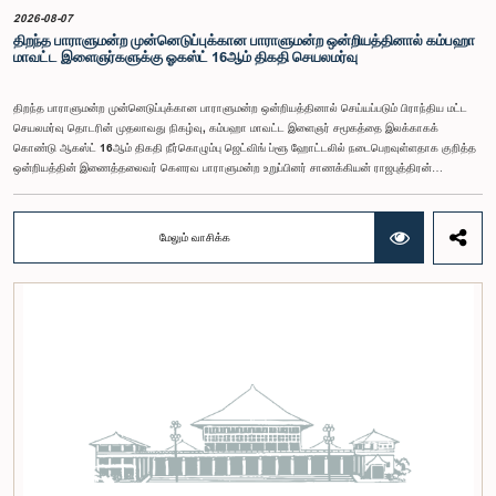
சண்முகம் குகதாசன் ஆகியோர் கலந்துகொண்டனர்.
2026-08-07
திறந்த பாராளுமன்ற முன்னெடுப்புக்கான பாராளுமன்ற ஒன்றியத்தினால் கம்பஹா
மாவட்ட இளைஞர்களுக்கு ஓகஸ்ட் 16ஆம் திகதி செயலமர்வு
திறந்த பாராளுமன்ற முன்னெடுப்புக்கான பாராளுமன்ற ஒன்றியத்தினால் செய்யப்படும் பிராந்திய மட்ட
செயலமர்வு தொடரின் முதலாவது நிகழ்வு, கம்பஹா மாவட்ட இளைஞர் சமூகத்தை இலக்காகக்
கொண்டு ஆகஸ்ட் 16ஆம் திகதி நீர்கொழும்பு ஜெட்விங் ப்ளூ ஹோட்டலில் நடைபெறவுள்ளதாக குறித்த
ஒன்றியத்தின் இணைத்தலைவர் கௌரவ பாராளுமன்ற உறுப்பினர் சாணக்கியன் ராஜபுத்திரன்
இராசமாணிக்கம் அவர்கள் தெரிவித்தார். திறந்த பாராளுமன்ற முன்னெடுப்புக்கான பாராளுமன்ற
ஒன்றியத்தின் கூட்டம் கௌரவ உறுப்பினரின் தலைமையில் அண்மையில் (5) நடைபெற்றபோது,
இச்செயலமர்வுக்கான ஏற்பாடுகள் குறித்துக் கலந்துரையாடப்பட்டது.இளைஞர் பிரதிநிதிகளின்
மேலும் வாசிக்க
பங்கேற்புடன் திறந்த பாராளுமன்றக் கருத்திட்டத்தை மேலும் முன்னெடுத்துச் செல்லும் நோக்கில் இந்த
செயலமர்வு தொடர் ஏற்பாடு செய்யப்படுகின்றது. இதில் ஒன்றியத்தின் உறுப்பினர்கள் மற்றும் கம்பஹா
மாவட்டத்தை பிரதிநிதித்துவப்படுத்தும் பாராளுமன்ற உறுப்பினர்களும் பங்கேற்கவிருக்கின்றனர்.இந்த
செயலமர்வுகளின் ஊடாக, இளைஞர் சமூகத்திற்கு பாராளுமன்ற நடவடிக்கைகள், சட்டவாக்க
செயன்முறை மற்றும் திறந்த பாராளுமன்றத்தின் எண்ணக்கரு தொடர்பில் விழிப்புணர்வூட்டவும்,
பாராளுமன்றத்திற்கும் பொதுமக்களுக்கும் இடையிலான தொடர்பை மேலும் வலுப்படுத்துவதும்
எதிர்பார்க்கப்படுகின்றது.இந்தக் கூட்டத்தில் ஒன்றியத்தின் கௌரவ உறுப்பினர்கள் மற்றும்
இச்செயலமர்வு தொடருக்கான அபிவிருத்தி பங்காளராக அனுசரணை வழங்கும் CII (Coalition for
Inclusive Impact) நிறுவனத்தின் பிரதிநிதிகளும் கலந்துகொண்டனர்.இந்த செயலமர்வில் பங்கேற்க
விரும்பும் கம்பஹா மாவட்டத்தைச் சேர்ந்த 18 – 35 வயதுக்குட்பட்ட இளைஞர், யுவதிகள் இங்கே
தரப்பட்டுள்ள https://forms.gle/aVp5UzhLbtPSmVap8 இணைப்பின் ஊடாக உரிய விண்ணப்பப்
படிவத்தை பூர்த்தி செய்து பதிவு செய்யுமாறு கேட்டுக்கொள்ளப்படுகின்றனர்.