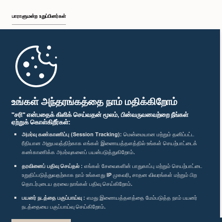
பாராளுமன்ற உறுப்பினர்கள்
முதற்பக்கம்
பாராளுமன்ற கையடக்க செயலி
உங்கள் அந்தரங்கத்தை நாம் மதிக்கிறோம்
"சரி" என்பதைக் கிளிக் செய்வதன் மூலம், பின்வருவனவற்றை நீங்கள்
ஏற்றுக் கொள்கிறீர்கள்:
அமர்வு கண்காணிப்பு (Session Tracking):
மென்மையான மற்றும் தனிப்பட்ட
ரீதியான அனுபவத்திற்காக எங்கள் இணையத்தளத்தில் உங்கள் செயற்பாட்டைக்
எம்மை பின்தொடர்க :
கண்காணிக்க அமர்வுகளைப் பயன்படுத்துகிறோம்.
தரவினைப் பதிவு செய்தல் :
எங்கள் சேவைகளின் பாதுகாப்பு மற்றும் செயற்பாட்டை
விருதுகள்
உறுதிப்படுத்துவதற்காக நாம் உங்களது IP முகவரி, சாதன விவரங்கள் மற்றும் பிற
தொடர்புடைய தரவை நாங்கள் பதிவு செய்கிறோம்.
பயனர் நடத்தை பகுப்பாய்வு :
எமது இணையத்தளத்தை மேம்படுத்த நாம் பயனர்
தனியுரிமைக் கொள்கை
நடத்தையை பகுப்பாய்வு செய்கிறோம்.