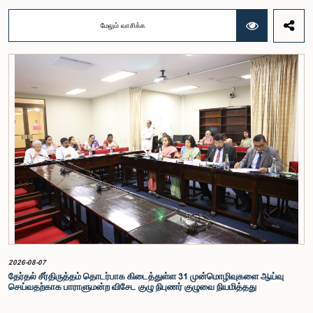
ஹெட்டிஆராச்சி ஆகியோரின் பங்கேற்புடன் அண்மையில் (ஆக. 04) பாராளுமன்றத்தில் கூடிய அரசாங்க
நிதி பற்றிய குழுக் கூட்டத்திலேயே இந்த அங்கீகாரம் வழங்கப்பட்டது.இலங்கை ஜனநாயக சோசலிசக்
மேலும் வாசிக்க
குடியரசின் அரசியலமைப்பின் 153(2) ஆம் உறுப்புரையின் பிரகாரம், கணக்காய்வாளர் நாயகத்தின்
சம்பளம் தொடர்பான பிரேரணை குழுவின் கவனத்திற்கு கொண்டு வரப்பட்டது.இதன்போது,
கணக்காய்வாளர் நாயகத்தின் பொறுப்புகள், அரச நிதி மேற்பார்வை மற்றும் கணக்காய்வுத் துறையின்
சுயாதீனத் தன்மை உள்ளிட்ட விடயங்களை கருத்தில் கொண்டு, சம்பள மட்டம் தொடர்பாக குழுத்
தலைவர் உள்ளிட்ட உறுப்பினர்கள் தமது கருத்துகளையும் பரிந்துரைகளையும் முன்வைத்தனர்.மேலும்,
அரசியலமைப்பின் 170 ஆம் உறுப்புரையின் பிரகாரம், கணக்காய்வாளர் நாயகம் ஒரு அரசாங்க ஊழியர்
அல்ல என்பதையும், நடைமுறையில் உள்ள அரசாங்க சம்பள அளவுகோலுக்கு வெளியே இப்பதவிக்கான
சம்பளத்தை விசேடமாக பரிசீலிக்க முடியும் என்பதையும் குழு சுட்டிக்காட்டியது.முன்மொழியப்பட்ட சம்பளத்
தொகை, முன்னர் பதவி வகித்த கணக்காய்வாளர் நாயகங்களின் சம்பளங்களையும் கருத்தில் கொண்டு
நிர்ணயிக்கப்பட்டதாக அதிகாரிகள் தெரிவித்தனர். இதற்கு முன்னர், சம்பளங்கள் மற்றும் பணியாளர்
ஆணைக்குழுவே இத்தகைய சம்பளங்களை நிர்ணயித்து வந்த போதிலும், தற்போது அத்தகைய
ஆணைக்குழு இல்லையெனவும் அதிகாரிகள் குறிப்பிட்டனர்.கணக்காய்வாளர் நாயகத்திற்கான
முன்மொழியப்பட்ட சம்பள மட்டத்தை குழு அங்கீகரித்திருந்தாலும், அப்பதவிக்கு வழங்கப்பட்டுள்ள
பொறுப்புகள் மற்றும் கடமைகளின் முக்கியத்துவத்தை கருத்தில் கொண்டு, அந்தச் சம்பளம் மேலும்
உயர்ந்த மட்டத்தில் இருக்க வேண்டும் என்ற கருத்தை குழுத் தலைவர் உள்ளிட்ட உறுப்பினர்கள்
முன்வைத்தனர்.அதன்படி, எதிர்காலத்தில் இச்சம்பள மட்டம் தொடர்பாக மேலும் கவனம் செலுத்தி
தேவையான தீர்மானங்கள் எடுக்கப்பட வேண்டியதன் அவசியம் குழுவில் வலியுறுத்தப்பட்டது. மேலும்,
நிரந்தரமானதும் சுயாதீனமானதுமான சம்பள மற்றும் பணியாளர் ஆணைக்குழுவை நிறுவுவதற்கான
யோசனையையும் குழுத் தலைவர் முன்வைத்தார்.
2026-08-07
தேர்தல் சீர்திருத்தம் தொடர்பாக கிடைத்துள்ள 31 முன்மொழிவுகளை ஆய்வு
செய்வதற்காக பாராளுமன்ற விசேட குழு நிபுணர் குழுவை நியமித்தது