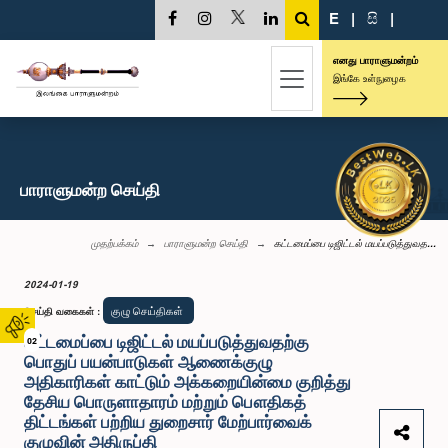
E
|
සි
|
எனது பாராளுமன்றம்
இங்கே உள்நுழைக
பாராளுமன்ற செய்தி
முதற்பக்கம்
பாராளுமன்ற செய்தி
கட்டமைப்பை டிஜிட்டல் மயப்படுத்துவத...
2024-01-19
குழு செய்திகள்
செய்தி வகைகள்
:
கட்டமைப்பை டிஜிட்டல் மயப்படுத்துவதற்கு
02
பொதுப் பயன்பாடுகள் ஆணைக்குழு
அதிகாரிகள் காட்டும் அக்கறையின்மை குறித்து
தேசிய பொருளாதாரம் மற்றும் பௌதிகத்
திட்டங்கள் பற்றிய துறைசார் மேற்பார்வைக்
குழுவின் அதிருப்தி