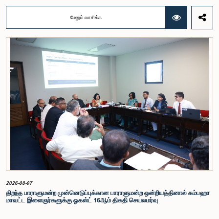
குழுக்களின் அறிக்கைகளையும் ஆராய்ந்து அறிக்கையிடுவதற்காக நிபுணர் குழுவொன்றை
நியமித்துள்ளது.கௌரவ பொது நிர்வாக, மாகாண சபைகள் மற்றும் உள்ளூராட்சி அமைச்சர் பேராசிரியர்
மேலும் வாசிக்க
ஏ.எச்.எம்.எச்.அபயரத்ன அவர்கள் தலைமையில் அண்மையில் பாராளுமன்றத்தில் நடைபெற்ற குறித்த
விசேட குழுக் கூட்டத்தின் போதே இத்தீர்மானம் எடுக்கப்பட்டது.2004, 2007 மற்றும் 2022 ஆம்
ஆண்டுகளில் வெளியிடப்பட்ட பாராளுமன்ற விசேட குழுக்களின் அறிக்கைகள் மற்றும் தனிநபர்கள்,
அமைப்புகள் ஆகியவற்றினால் சமர்ப்பிக்கப்பட்டுள்ள 31 முன்மொழிவுகளை அடிப்படையாகக் கொண்டு
தேர்தல் சீர்திருத்தங்கள் தொடர்பாக விரிவான கலந்துரையாடல் இங்கு இடம்பெற்றது.உள்ளூராட்சி
மன்றத் தேர்தல் முறைக்காக கலப்பு தேர்தல் முறையை அறிமுகப்படுத்துதல், சிறு கட்சிகள் மற்றும்
சிறுபான்மை குழுக்களின் பிரதிநிதித்துவத்தை உறுதிப்படுத்துதல், பெண்களின் பிரதிநிதித்துவத்தை
மேம்படுத்துதல், மின்னணு வாக்களிப்பு முறையை அறிமுகப்படுத்துதல், முன்கூட்டியே வாக்களிக்கும்
வசதியை ஏற்படுத்துதல் உள்ளிட்ட பல்வேறு முன்மொழிவுகள் தொடர்பில் இக்கூட்டத்தில் விசேட கவனம்
செலுத்தப்பட்டது.மேலும், வெளிநாடுகளில் வாழும் இலங்கையர்களுக்கு வாக்களிக்கும் உரிமையை
வழங்குவது தொடர்பான முன்மொழிவுகளும் பரிசீலிக்கப்பட்டதுடன், அதற்குத் தேவையான சட்ட மற்றும்
நிர்வாக ஏற்பாடுகள் குறித்து மேலும் விரிவான ஆய்வு மேற்கொள்ள வேண்டியதன் அவசியமும்
வலியுறுத்தப்பட்டது.விசேட குழுவினால் நியமிக்கப்பட்டுள்ள நிபுணர் குழு, கிடைத்துள்ள 31
முன்மொழிவுகளையும் முந்தைய பாராளுமன்ற விசேட குழுக்களின் அறிக்கைகளையும் பகுப்பாய்வு
செய்து, நடைமுறைக்கு ஏற்ற பரிந்துரைகளைக் கொண்ட அறிக்கையொன்றைத் தயாரிக்கவுள்ளது.
அதனைத் தொடர்ந்து, அந்தப் பரிந்துரைகளை ஆராய்ந்து அடுத்தகட்ட நடவடிக்கைகளை முன்னெடுக்க
குழு தீர்மானித்தது.இக்கூட்டத்தில், குழு உறுப்பினரான அமைச்சர் கலாநிதி உபாலி பன்னிலகே மற்றும்
பாராளுமன்ற உறுப்பினர்களான ரவி கருணாநாயக்க, ருவந்திலக ஜயக்கொடி மற்றும் கதிரவேலு
சண்முகம் குகதாசன் ஆகியோர் கலந்துகொண்டனர்.
2026-08-07
திறந்த பாராளுமன்ற முன்னெடுப்புக்கான பாராளுமன்ற ஒன்றியத்தினால் கம்பஹா
மாவட்ட இளைஞர்களுக்கு ஓகஸ்ட் 16ஆம் திகதி செயலமர்வு