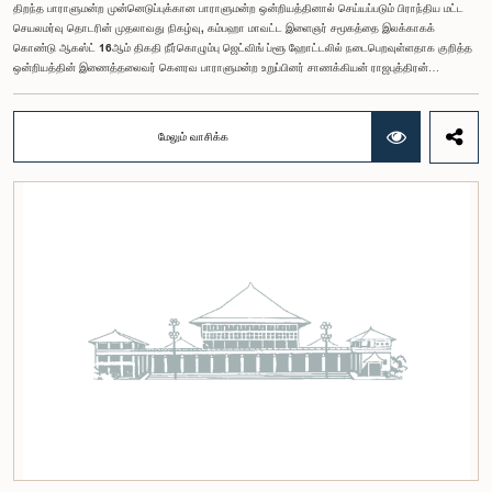
திறந்த பாராளுமன்ற முன்னெடுப்புக்கான பாராளுமன்ற ஒன்றியத்தினால் செய்யப்படும் பிராந்திய மட்ட
செயலமர்வு தொடரின் முதலாவது நிகழ்வு, கம்பஹா மாவட்ட இளைஞர் சமூகத்தை இலக்காகக்
கொண்டு ஆகஸ்ட் 16ஆம் திகதி நீர்கொழும்பு ஜெட்விங் ப்ளூ ஹோட்டலில் நடைபெறவுள்ளதாக குறித்த
ஒன்றியத்தின் இணைத்தலைவர் கௌரவ பாராளுமன்ற உறுப்பினர் சாணக்கியன் ராஜபுத்திரன்
இராசமாணிக்கம் அவர்கள் தெரிவித்தார். திறந்த பாராளுமன்ற முன்னெடுப்புக்கான பாராளுமன்ற
ஒன்றியத்தின் கூட்டம் கௌரவ உறுப்பினரின் தலைமையில் அண்மையில் (5) நடைபெற்றபோது,
இச்செயலமர்வுக்கான ஏற்பாடுகள் குறித்துக் கலந்துரையாடப்பட்டது.இளைஞர் பிரதிநிதிகளின்
மேலும் வாசிக்க
பங்கேற்புடன் திறந்த பாராளுமன்றக் கருத்திட்டத்தை மேலும் முன்னெடுத்துச் செல்லும் நோக்கில் இந்த
செயலமர்வு தொடர் ஏற்பாடு செய்யப்படுகின்றது. இதில் ஒன்றியத்தின் உறுப்பினர்கள் மற்றும் கம்பஹா
மாவட்டத்தை பிரதிநிதித்துவப்படுத்தும் பாராளுமன்ற உறுப்பினர்களும் பங்கேற்கவிருக்கின்றனர்.இந்த
செயலமர்வுகளின் ஊடாக, இளைஞர் சமூகத்திற்கு பாராளுமன்ற நடவடிக்கைகள், சட்டவாக்க
செயன்முறை மற்றும் திறந்த பாராளுமன்றத்தின் எண்ணக்கரு தொடர்பில் விழிப்புணர்வூட்டவும்,
பாராளுமன்றத்திற்கும் பொதுமக்களுக்கும் இடையிலான தொடர்பை மேலும் வலுப்படுத்துவதும்
எதிர்பார்க்கப்படுகின்றது.இந்தக் கூட்டத்தில் ஒன்றியத்தின் கௌரவ உறுப்பினர்கள் மற்றும்
இச்செயலமர்வு தொடருக்கான அபிவிருத்தி பங்காளராக அனுசரணை வழங்கும் CII (Coalition for
Inclusive Impact) நிறுவனத்தின் பிரதிநிதிகளும் கலந்துகொண்டனர்.இந்த செயலமர்வில் பங்கேற்க
விரும்பும் கம்பஹா மாவட்டத்தைச் சேர்ந்த 18 – 35 வயதுக்குட்பட்ட இளைஞர், யுவதிகள் இங்கே
தரப்பட்டுள்ள https://forms.gle/aVp5UzhLbtPSmVap8 இணைப்பின் ஊடாக உரிய விண்ணப்பப்
படிவத்தை பூர்த்தி செய்து பதிவு செய்யுமாறு கேட்டுக்கொள்ளப்படுகின்றனர்.