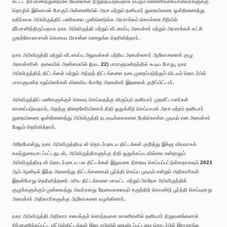
கட்டட நிர்மாணத்துறையில் வேலைகள் நிறுத்தப்படுவதால் பெரும் எண்ணிக்கையானவர்களுக்கு
தொழில் இல்லாமல் போகும் பின்னணியில் அரச மற்றும் தனியார் துறையினரை ஒன்றிணைத்து
எதிர்கால அபிவிருத்திப் பணிகளை முன்னெடுக்க அரசாங்கம் கொள்கை ரீதியில்
தீர்மானித்திருப்பதாக நகர அபிவிருத்தி மற்றும் வீடமைப்பு அமைச்சர் மற்றும் அரசாங்கக் கட்சி
முதற்கோலாசான் கௌரவ பிரசன்ன ரணதுங்க தெரிவித்தார்.
நகர அபிவிருத்தி மற்றும் வீடமைப்பு அலுவல்கள் பற்றிய அமைச்சுசார் ஆலோசனைக் குழு
அமைச்சரின் தலையில் அண்மையில் (நவ. 22) பாராளுமன்றத்தில் கூடிய போது, நகர
அபிவிருத்தித் திட்டங்கள் மற்றும் அந்தத் திட்டங்களை நடைமுறைப்படுத்தும் விடயம் தொடர்பில்
பாராளுமன்ற உறுப்பினர்கள் வினவிய போதே அமைச்சர் இதனைக் குறிப்பிட்டார்.
அபிவிருத்திப் பணிகளுக்குச் செலவு செய்வதற்கு விரும்பும் தனியார் முதலீட்டாளர்கள்
காணப்படுவதால், அதற்கு திறைசேரியினால் நிதி ஒதுக்கீடு செய்யாமல் அரச மற்றம் தனியார்
துறையினரை ஒன்றிணைத்து அபிவிருத்தி நடவடிக்கைகளை மேற்கொள்ள முடியும் என அமைச்சர்
மேலும் தெரிவித்தார்.
அதேபோன்று, நகர அபிவிருத்தியுடன் தொடர்புடைய திட்டங்கள் குறித்து இங்கு விரவாகக்
கலந்துரையாடப்பட்டதுடன், அபிவிருத்திகளுக்கு நிதி ஒதுக்கப்படவில்லை என்றாலும்
அபிவிருத்தியுடன் தொடர்புடைய பல திட்டங்கள் இதுவரை நிறைவு செய்யப்பட்டுள்ளதாகவும் 2023
ஆம் ஆண்டில் இந்த அனைத்து திட்டங்களையும் பூர்த்தி செய்ய முடியும் என்றும் அதிகாரிகள்
இதன்போது தெரிவித்தனர். உரிய திட்டங்களை மாவட்ட மற்றும் பிரதேச அபிவிருத்திக்
குழுக்களுக்கும் முன்வைத்து அவர்களது தேவைகளையும் கருத்திற் கொண்டு பூர்த்தி செய்யுமாறு
அமைச்சர் அதிகாரிகளுக்கு ஆலோசனை வழங்கினார்.
நகர அபிவிருத்தி அதிகார சபைக்குச் சொந்தமான காணிகளில் தனியார் நிறுவனங்களால்
நிர்மாணிக்கப்பட்ட வீட்டுத்திட்டங்கள் இடைநடுவில் கைவிடப்பட்டமை தொடர்பில் இராஜாங்க