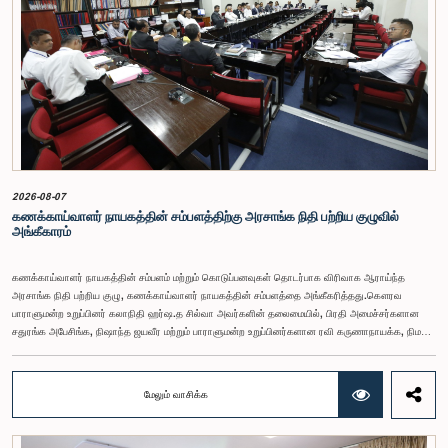
2026-08-07
கணக்காய்வாளர் நாயகத்தின் சம்பளத்திற்கு அரசாங்க நிதி பற்றிய குழுவில்
அங்கீகாரம்
கணக்காய்வாளர் நாயகத்தின் சம்பளம் மற்றும் கொடுப்பனவுகள் தொடர்பாக விரிவாக ஆராய்ந்த
அரசாங்க நிதி பற்றிய குழு, கணக்காய்வாளர் நாயகத்தின் சம்பளத்தை அங்கீகரித்தது.கௌரவ
பாராளுமன்ற உறுப்பினர் கலாநிதி ஹர்ஷ.த சில்வா அவர்களின் தலைமையில், பிரதி அமைச்சர்களான
சதுரங்க அபேசிங்க, நிஷாந்த ஜயவீர மற்றும் பாராளுமன்ற உறுப்பினர்களான ரவி கருணாநாயக்க, நிமல்
பலிஹேன, விஜேசிறி பஸ்நாயக்க, எம்.கே.எம். அஸ்லம், திலின சமரகோன் மற்றும் சம்பிக்க
ஹெட்டிஆராச்சி ஆகியோரின் பங்கேற்புடன் அண்மையில் (ஆக. 04) பாராளுமன்றத்தில் கூடிய அரசாங்க
நிதி பற்றிய குழுக் கூட்டத்திலேயே இந்த அங்கீகாரம் வழங்கப்பட்டது.இலங்கை ஜனநாயக சோசலிசக்
மேலும் வாசிக்க
குடியரசின் அரசியலமைப்பின் 153(2) ஆம் உறுப்புரையின் பிரகாரம், கணக்காய்வாளர் நாயகத்தின்
சம்பளம் தொடர்பான பிரேரணை குழுவின் கவனத்திற்கு கொண்டு வரப்பட்டது.இதன்போது,
கணக்காய்வாளர் நாயகத்தின் பொறுப்புகள், அரச நிதி மேற்பார்வை மற்றும் கணக்காய்வுத் துறையின்