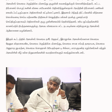
அமைச்சர் கௌரவ அருந்திக்க பர்னாந்து குழுவின் கவனத்துக்குக் கொண்டுவந்தார். கட்டட
நிர்மாணப் பொருட்களின் விலை பாரியளவில் அதிகரித்துள்ளதால் அவற்றின் நிர்மாணப் பணிகள்
கைவிடப்பட்டிருப்பதாக அதிகாரிகள் சுட்டிக்காட்டினார். இதனால் அந்தத் திட்டங்களில் வீடுகளை
கொள்வனவு செய்ய ஏற்கனவே நிதியைச் செலுத்திய மக்கள் தமக்கு முறைப்பாடு
செய்திருப்பதாகவும் அதிகாரிகள் குழு முன்னிலையில் தெரிவித்தனர். உரிய ஒப்பந்தங்களில்
காணப்படும் நிபந்தனைகளுக்கு அமைய விரைவாக சட்ட நடவடிக்கை எடுக்குமாறு அமைச்சர்
ஆலோசனை வழங்கினார்.
இந்தக் கூட்டத்தில் அமைச்சர் கௌரவ நசீர் அஹமட், இராஜாங்க அமைச்சர்களான கௌரவ
தேனுக விதானகமகே, கௌரவ அருந்திக்க பர்னாந்து, கௌரவ சாமர சம்பத் தசநாயக, கௌரவ
அனுராத ஜயரத்ன, கௌரவ மொஹான் பிரியதர்ஷன டி சில்வா, பாராளுமன்ற உறுப்பினர்கள் மற்றும்
அமைச்சின் கீழ் உள்ள நிறுவனங்களின் உயரதிகாரிகளும் கலந்துகொண்டனர்.