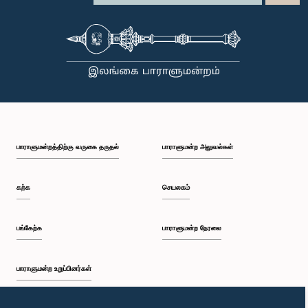
குழுக்களின் முன்னிலையில் ஆஜராகும் அனைத்து தனிநபர்களும் மிக உயர்ந்த நடத்தை தரநிலைகளைக்
கடைப்பிடிக்க வேண்டும், நாடாளுமன்ற நடைமுறைகளுக்கு இணங்க வேண்டும் மற்றும் எல்லா
நேரங்களிலும் நாடாளுமன்றத்தின் கண்ணியம் மற்றும் அதிகாரத்தை நிலைநிறுத்த வேண்டும் என்று
இந்தக் குழு வலியுறுத்த விரும்புகிறது.அரசாங்க பொறுப்பு முயற்சிகள் பற்றிய குழுஇலங்கை
பாராளுமன்றம்
பாராளுமன்றத்திற்கு வருகை தருதல்
பாராளுமன்ற அலுவல்கள்
கற்க
செயலகம்
பங்கேற்க
பாராளுமன்ற நேரலை
பாராளுமன்ற உறுப்பினர்கள்