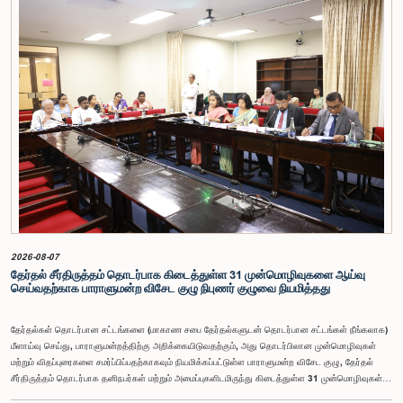
சுயாதீனத் தன்மை உள்ளிட்ட விடயங்களை கருத்தில் கொண்டு, சம்பள மட்டம் தொடர்பாக குழுத்
தலைவர் உள்ளிட்ட உறுப்பினர்கள் தமது கருத்துகளையும் பரிந்துரைகளையும் முன்வைத்தனர்.மேலும்,
அரசியலமைப்பின் 170 ஆம் உறுப்புரையின் பிரகாரம், கணக்காய்வாளர் நாயகம் ஒரு அரசாங்க ஊழியர்
அல்ல என்பதையும், நடைமுறையில் உள்ள அரசாங்க சம்பள அளவுகோலுக்கு வெளியே இப்பதவிக்கான
சம்பளத்தை விசேடமாக பரிசீலிக்க முடியும் என்பதையும் குழு சுட்டிக்காட்டியது.முன்மொழியப்பட்ட சம்பளத்
தொகை, முன்னர் பதவி வகித்த கணக்காய்வாளர் நாயகங்களின் சம்பளங்களையும் கருத்தில் கொண்டு
நிர்ணயிக்கப்பட்டதாக அதிகாரிகள் தெரிவித்தனர். இதற்கு முன்னர், சம்பளங்கள் மற்றும் பணியாளர்
ஆணைக்குழுவே இத்தகைய சம்பளங்களை நிர்ணயித்து வந்த போதிலும், தற்போது அத்தகைய
ஆணைக்குழு இல்லையெனவும் அதிகாரிகள் குறிப்பிட்டனர்.கணக்காய்வாளர் நாயகத்திற்கான
முன்மொழியப்பட்ட சம்பள மட்டத்தை குழு அங்கீகரித்திருந்தாலும், அப்பதவிக்கு வழங்கப்பட்டுள்ள
பொறுப்புகள் மற்றும் கடமைகளின் முக்கியத்துவத்தை கருத்தில் கொண்டு, அந்தச் சம்பளம் மேலும்
உயர்ந்த மட்டத்தில் இருக்க வேண்டும் என்ற கருத்தை குழுத் தலைவர் உள்ளிட்ட உறுப்பினர்கள்
முன்வைத்தனர்.அதன்படி, எதிர்காலத்தில் இச்சம்பள மட்டம் தொடர்பாக மேலும் கவனம் செலுத்தி
தேவையான தீர்மானங்கள் எடுக்கப்பட வேண்டியதன் அவசியம் குழுவில் வலியுறுத்தப்பட்டது. மேலும்,
நிரந்தரமானதும் சுயாதீனமானதுமான சம்பள மற்றும் பணியாளர் ஆணைக்குழுவை நிறுவுவதற்கான
யோசனையையும் குழுத் தலைவர் முன்வைத்தார்.
2026-08-07
தேர்தல் சீர்திருத்தம் தொடர்பாக கிடைத்துள்ள 31 முன்மொழிவுகளை ஆய்வு
செய்வதற்காக பாராளுமன்ற விசேட குழு நிபுணர் குழுவை நியமித்தது
தேர்தல்கள் தொடர்பான சட்டங்களை (மாகாண சபை தேர்தல்களுடன் தொடர்பான சட்டங்கள் நீங்கலாக)
மீளாய்வு செய்து, பாராளுமன்றத்திற்கு அறிக்கையிடுவதற்கும், அது தொடர்பிலான முன்மொழிவுகள்
மற்றும் விதப்புரைகளை சமர்ப்பிப்பதற்காகவும் நியமிக்கப்பட்டுள்ள பாராளுமன்ற விசேட குழு, தேர்தல்
சீர்திருத்தம் தொடர்பாக தனிநபர்கள் மற்றும் அமைப்புகளிடமிருந்து கிடைத்துள்ள 31 முன்மொழிவுகள்
மற்றும் இதற்கு முன்னர் தேர்தல் சீர்திருத்தங்கள் தொடர்பில் சமர்ப்பிக்கப்பட்ட விசேட பாராளுமன்ற