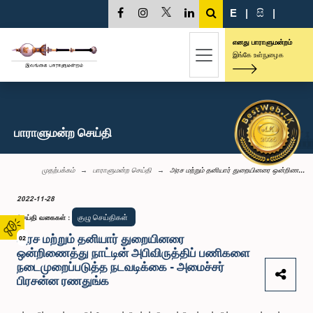
E
|
සි
|
எனது பாராளுமன்றம்
இங்கே உள்நுழைக
பாராளுமன்ற செய்தி
முதற்பக்கம்
பாராளுமன்ற செய்தி
அரச மற்றும் தனியார் துறையினரை ஒன்றிண...
2022-11-28
குழு செய்திகள்
செய்தி வகைகள்
:
அரச மற்றும் தனியார் துறையினரை
02
ஒன்றிணைத்து நாட்டின் அபிவிருத்திப் பணிகளை
நடைமுறைப்படுத்த நடவடிக்கை - அமைச்சர்
பிரசன்ன ரணதுங்க