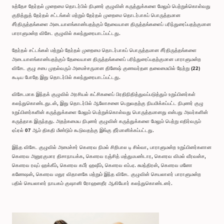
உத்தேச தேர்தல் முறைமை தொடர்பில் நிபுணர் குழுவின் கருத்துக்களை மேலும் பெற்றுக்கொள்வது
குறித்துத் தேர்தல் சட்டங்கள் மற்றும் தேர்தல் முறைமை தொடர்பாகப் பொருத்தமான
சீர்திருத்தங்களை அடையாளங்காண்பதற்கும் தேவையான திருத்தங்களைப் பரிந்துரைப்பதற்குமான
பாராளுமன்ற விசேட குழுவில் கலந்துரையாடப்பட்டது.
தேர்தல் சட்டங்கள் மற்றும் தேர்தல் முறைமை தொடர்பாகப் பொருத்தமான சீர்திருத்தங்களை
அடையாளங்காண்பதற்கும் தேவையான திருத்தங்களைப் பரிந்துரைப்பதற்குமான பாராளுமன்ற
விசேட குழு சபை முதல்வரும் அமைச்சருமான தினேஷ் குணவர்தன தலைமையில் நேற்று (22)
கூடிய போதே இது தொடர்பில் கலந்துரையாடப்பட்டது.
விசேடமாக இந்தக் குழுவில் அரசியல் கட்சிகளைப் பிரதிநிதித்துவப்படுத்தும் உறுப்பினர்கள்
கலந்துகொண்டதுடன், இது தொடர்பில் ஆலோசனை பெறுவதற்கு நியமிக்கப்பட்ட நிபுணர் குழு
உறுப்பினர்களின் கருத்துக்களை மேலும் பெற்றுக்கொள்வது பொருத்தமானது என்பது அவர்களின்
கருத்தாக இருந்தது. அதற்கமைய நிபுணர் குழுவின் கருத்துக்களை மேலும் பெற்று எதிர்வரும்
ஏப்ரல் 07 ஆம் திகதி மீண்டும் கூடுவதற்கு இங்கு தீர்மானிக்கப்பட்டது.
இந்த விசேட குழுவில் அமைச்சர் கௌரவ நிமல் சிறிபால டி சில்வா, பாராளுமன்ற உறுப்பினர்களான
கௌரவ அனுரகுமார திசாநாயக்க, கௌரவ ரஞ்சித் மத்துமபண்டார, கௌரவ விமல் வீரவன்ச,
கௌரவ ரவுப் ஹக்கீம், கௌரவ கபீர் ஹஷீம், கௌரவ எம்.ஏ. சுமந்திரன், கௌரவ மனோ
கணேஷன், கௌரவ மதுர விதானகே மற்றும் இந்த விசேட குழுவின் செயலாளர் பாராளுமன்ற
பதில் செயலாளர் நாயகம் குஷானி ரோஹனதீர ஆகியோர் கலந்துகொண்டனர்.