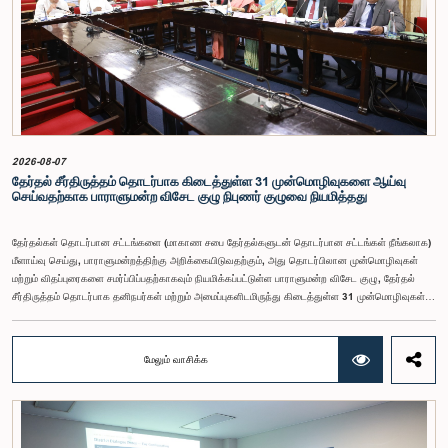
ஆணைக்குழுவே இத்தகைய சம்பளங்களை நிர்ணயித்து வந்த போதிலும், தற்போது அத்தகைய
ஆணைக்குழு இல்லையெனவும் அதிகாரிகள் குறிப்பிட்டனர்.கணக்காய்வாளர் நாயகத்திற்கான
முன்மொழியப்பட்ட சம்பள மட்டத்தை குழு அங்கீகரித்திருந்தாலும், அப்பதவிக்கு வழங்கப்பட்டுள்ள
பொறுப்புகள் மற்றும் கடமைகளின் முக்கியத்துவத்தை கருத்தில் கொண்டு, அந்தச் சம்பளம் மேலும்
உயர்ந்த மட்டத்தில் இருக்க வேண்டும் என்ற கருத்தை குழுத் தலைவர் உள்ளிட்ட உறுப்பினர்கள்
முன்வைத்தனர்.அதன்படி, எதிர்காலத்தில் இச்சம்பள மட்டம் தொடர்பாக மேலும் கவனம் செலுத்தி
தேவையான தீர்மானங்கள் எடுக்கப்பட வேண்டியதன் அவசியம் குழுவில் வலியுறுத்தப்பட்டது. மேலும்,
நிரந்தரமானதும் சுயாதீனமானதுமான சம்பள மற்றும் பணியாளர் ஆணைக்குழுவை நிறுவுவதற்கான
யோசனையையும் குழுத் தலைவர் முன்வைத்தார்.
2026-08-07
தேர்தல் சீர்திருத்தம் தொடர்பாக கிடைத்துள்ள 31 முன்மொழிவுகளை ஆய்வு
செய்வதற்காக பாராளுமன்ற விசேட குழு நிபுணர் குழுவை நியமித்தது
தேர்தல்கள் தொடர்பான சட்டங்களை (மாகாண சபை தேர்தல்களுடன் தொடர்பான சட்டங்கள் நீங்கலாக)
மீளாய்வு செய்து, பாராளுமன்றத்திற்கு அறிக்கையிடுவதற்கும், அது தொடர்பிலான முன்மொழிவுகள்
மற்றும் விதப்புரைகளை சமர்ப்பிப்பதற்காகவும் நியமிக்கப்பட்டுள்ள பாராளுமன்ற விசேட குழு, தேர்தல்
சீர்திருத்தம் தொடர்பாக தனிநபர்கள் மற்றும் அமைப்புகளிடமிருந்து கிடைத்துள்ள 31 முன்மொழிவுகள்
மற்றும் இதற்கு முன்னர் தேர்தல் சீர்திருத்தங்கள் தொடர்பில் சமர்ப்பிக்கப்பட்ட விசேட பாராளுமன்ற
குழுக்களின் அறிக்கைகளையும் ஆராய்ந்து அறிக்கையிடுவதற்காக நிபுணர் குழுவொன்றை
நியமித்துள்ளது.கௌரவ பொது நிர்வாக, மாகாண சபைகள் மற்றும் உள்ளூராட்சி அமைச்சர் பேராசிரியர்
மேலும் வாசிக்க
ஏ.எச்.எம்.எச்.அபயரத்ன அவர்கள் தலைமையில் அண்மையில் பாராளுமன்றத்தில் நடைபெற்ற குறித்த
விசேட குழுக் கூட்டத்தின் போதே இத்தீர்மானம் எடுக்கப்பட்டது.2004, 2007 மற்றும் 2022 ஆம்
ஆண்டுகளில் வெளியிடப்பட்ட பாராளுமன்ற விசேட குழுக்களின் அறிக்கைகள் மற்றும் தனிநபர்கள்,
அமைப்புகள் ஆகியவற்றினால் சமர்ப்பிக்கப்பட்டுள்ள 31 முன்மொழிவுகளை அடிப்படையாகக் கொண்டு
தேர்தல் சீர்திருத்தங்கள் தொடர்பாக விரிவான கலந்துரையாடல் இங்கு இடம்பெற்றது.உள்ளூராட்சி