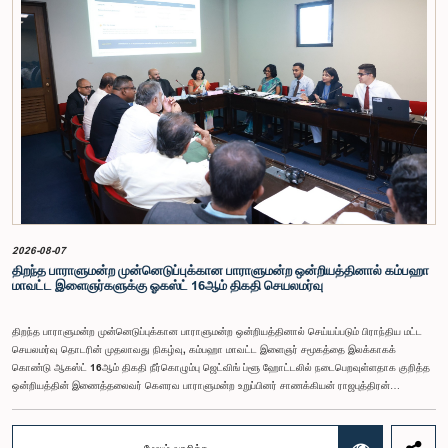
மன்றத் தேர்தல் முறைக்காக கலப்பு தேர்தல் முறையை அறிமுகப்படுத்துதல், சிறு கட்சிகள் மற்றும்
சிறுபான்மை குழுக்களின் பிரதிநிதித்துவத்தை உறுதிப்படுத்துதல், பெண்களின் பிரதிநிதித்துவத்தை
மேம்படுத்துதல், மின்னணு வாக்களிப்பு முறையை அறிமுகப்படுத்துதல், முன்கூட்டியே வாக்களிக்கும்
வசதியை ஏற்படுத்துதல் உள்ளிட்ட பல்வேறு முன்மொழிவுகள் தொடர்பில் இக்கூட்டத்தில் விசேட கவனம்
செலுத்தப்பட்டது.மேலும், வெளிநாடுகளில் வாழும் இலங்கையர்களுக்கு வாக்களிக்கும் உரிமையை
வழங்குவது தொடர்பான முன்மொழிவுகளும் பரிசீலிக்கப்பட்டதுடன், அதற்குத் தேவையான சட்ட மற்றும்
நிர்வாக ஏற்பாடுகள் குறித்து மேலும் விரிவான ஆய்வு மேற்கொள்ள வேண்டியதன் அவசியமும்
வலியுறுத்தப்பட்டது.விசேட குழுவினால் நியமிக்கப்பட்டுள்ள நிபுணர் குழு, கிடைத்துள்ள 31
முன்மொழிவுகளையும் முந்தைய பாராளுமன்ற விசேட குழுக்களின் அறிக்கைகளையும் பகுப்பாய்வு
செய்து, நடைமுறைக்கு ஏற்ற பரிந்துரைகளைக் கொண்ட அறிக்கையொன்றைத் தயாரிக்கவுள்ளது.
அதனைத் தொடர்ந்து, அந்தப் பரிந்துரைகளை ஆராய்ந்து அடுத்தகட்ட நடவடிக்கைகளை முன்னெடுக்க
குழு தீர்மானித்தது.இக்கூட்டத்தில், குழு உறுப்பினரான அமைச்சர் கலாநிதி உபாலி பன்னிலகே மற்றும்
பாராளுமன்ற உறுப்பினர்களான ரவி கருணாநாயக்க, ருவந்திலக ஜயக்கொடி மற்றும் கதிரவேலு
சண்முகம் குகதாசன் ஆகியோர் கலந்துகொண்டனர்.
2026-08-07
திறந்த பாராளுமன்ற முன்னெடுப்புக்கான பாராளுமன்ற ஒன்றியத்தினால் கம்பஹா
மாவட்ட இளைஞர்களுக்கு ஓகஸ்ட் 16ஆம் திகதி செயலமர்வு
திறந்த பாராளுமன்ற முன்னெடுப்புக்கான பாராளுமன்ற ஒன்றியத்தினால் செய்யப்படும் பிராந்திய மட்ட
செயலமர்வு தொடரின் முதலாவது நிகழ்வு, கம்பஹா மாவட்ட இளைஞர் சமூகத்தை இலக்காகக்
கொண்டு ஆகஸ்ட் 16ஆம் திகதி நீர்கொழும்பு ஜெட்விங் ப்ளூ ஹோட்டலில் நடைபெறவுள்ளதாக குறித்த
ஒன்றியத்தின் இணைத்தலைவர் கௌரவ பாராளுமன்ற உறுப்பினர் சாணக்கியன் ராஜபுத்திரன்
இராசமாணிக்கம் அவர்கள் தெரிவித்தார். திறந்த பாராளுமன்ற முன்னெடுப்புக்கான பாராளுமன்ற
ஒன்றியத்தின் கூட்டம் கௌரவ உறுப்பினரின் தலைமையில் அண்மையில் (5) நடைபெற்றபோது,
இச்செயலமர்வுக்கான ஏற்பாடுகள் குறித்துக் கலந்துரையாடப்பட்டது.இளைஞர் பிரதிநிதிகளின்