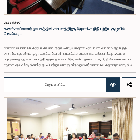
2026-08-07
கணக்காய்வாளர் நாயகத்தின் சம்பளத்திற்கு அரசாங்க நிதி பற்றிய குழுவில்
அங்கீகாரம்
கணக்காய்வாளர் நாயகத்தின் சம்பளம் மற்றும் கொடுப்பனவுகள் தொடர்பாக விரிவாக ஆராய்ந்த
அரசாங்க நிதி பற்றிய குழு, கணக்காய்வாளர் நாயகத்தின் சம்பளத்தை அங்கீகரித்தது.கௌரவ
பாராளுமன்ற உறுப்பினர் கலாநிதி ஹர்ஷ.த சில்வா அவர்களின் தலைமையில், பிரதி அமைச்சர்களான
சதுரங்க அபேசிங்க, நிஷாந்த ஜயவீர மற்றும் பாராளுமன்ற உறுப்பினர்களான ரவி கருணாநாயக்க, நிமல்
பலிஹேன, விஜேசிறி பஸ்நாயக்க, எம்.கே.எம். அஸ்லம், திலின சமரகோன் மற்றும் சம்பிக்க
ஹெட்டிஆராச்சி ஆகியோரின் பங்கேற்புடன் அண்மையில் (ஆக. 04) பாராளுமன்றத்தில் கூடிய அரசாங்க
நிதி பற்றிய குழுக் கூட்டத்திலேயே இந்த அங்கீகாரம் வழங்கப்பட்டது.இலங்கை ஜனநாயக சோசலிசக்
மேலும் வாசிக்க
குடியரசின் அரசியலமைப்பின் 153(2) ஆம் உறுப்புரையின் பிரகாரம், கணக்காய்வாளர் நாயகத்தின்
சம்பளம் தொடர்பான பிரேரணை குழுவின் கவனத்திற்கு கொண்டு வரப்பட்டது.இதன்போது,
கணக்காய்வாளர் நாயகத்தின் பொறுப்புகள், அரச நிதி மேற்பார்வை மற்றும் கணக்காய்வுத் துறையின்
சுயாதீனத் தன்மை உள்ளிட்ட விடயங்களை கருத்தில் கொண்டு, சம்பள மட்டம் தொடர்பாக குழுத்
தலைவர் உள்ளிட்ட உறுப்பினர்கள் தமது கருத்துகளையும் பரிந்துரைகளையும் முன்வைத்தனர்.மேலும்,
அரசியலமைப்பின் 170 ஆம் உறுப்புரையின் பிரகாரம், கணக்காய்வாளர் நாயகம் ஒரு அரசாங்க ஊழியர்
அல்ல என்பதையும், நடைமுறையில் உள்ள அரசாங்க சம்பள அளவுகோலுக்கு வெளியே இப்பதவிக்கான
சம்பளத்தை விசேடமாக பரிசீலிக்க முடியும் என்பதையும் குழு சுட்டிக்காட்டியது.முன்மொழியப்பட்ட சம்பளத்
தொகை, முன்னர் பதவி வகித்த கணக்காய்வாளர் நாயகங்களின் சம்பளங்களையும் கருத்தில் கொண்டு
நிர்ணயிக்கப்பட்டதாக அதிகாரிகள் தெரிவித்தனர். இதற்கு முன்னர், சம்பளங்கள் மற்றும் பணியாளர்