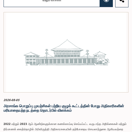
மேலும் வாசிக்க
பங்கேற்புடன் திறந்த பாராளுமன்றக் கருத்திட்டத்தை மேலும் முன்னெடுத்துச் செல்லும் நோக்கில் இந்த
செயலமர்வு தொடர் ஏற்பாடு செய்யப்படுகின்றது. இதில் ஒன்றியத்தின் உறுப்பினர்கள் மற்றும் கம்பஹா
மாவட்டத்தை பிரதிநிதித்துவப்படுத்தும் பாராளுமன்ற உறுப்பினர்களும் பங்கேற்கவிருக்கின்றனர்.இந்த
செயலமர்வுகளின் ஊடாக, இளைஞர் சமூகத்திற்கு பாராளுமன்ற நடவடிக்கைகள், சட்டவாக்க
செயன்முறை மற்றும் திறந்த பாராளுமன்றத்தின் எண்ணக்கரு தொடர்பில் விழிப்புணர்வூட்டவும்,
பாராளுமன்றத்திற்கும் பொதுமக்களுக்கும் இடையிலான தொடர்பை மேலும் வலுப்படுத்துவதும்
எதிர்பார்க்கப்படுகின்றது.இந்தக் கூட்டத்தில் ஒன்றியத்தின் கௌரவ உறுப்பினர்கள் மற்றும்
இச்செயலமர்வு தொடருக்கான அபிவிருத்தி பங்காளராக அனுசரணை வழங்கும் CII (Coalition for
Inclusive Impact) நிறுவனத்தின் பிரதிநிதிகளும் கலந்துகொண்டனர்.இந்த செயலமர்வில் பங்கேற்க
விரும்பும் கம்பஹா மாவட்டத்தைச் சேர்ந்த 18 – 35 வயதுக்குட்பட்ட இளைஞர், யுவதிகள் இங்கே
தரப்பட்டுள்ள https://forms.gle/aVp5UzhLbtPSmVap8 இணைப்பின் ஊடாக உரிய விண்ணப்பப்
படிவத்தை பூர்த்தி செய்து பதிவு செய்யுமாறு கேட்டுக்கொள்ளப்படுகின்றனர்.
2026-08-05
அரசாங்க பொறுப்பு முயற்சிகள் பற்றிய குழுக் கூட்டத்தின் போது அதிகாரிகளின்
மரியாதையற்ற நடத்தை தொடர்பில் விளக்கம்
2022 மற்றும் 2023 ஆம் ஆண்டுகளுக்கான கணக்காய்வு செய்யப்பட்ட வருடாந்த அறிக்கைகள் மற்றும்
நிர்மாணக் கைத்தொழில் அபிவிருத்தி அதிகாரசபையின் தற்போதைய செயலாற்றுகை ஆகியவற்றை