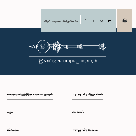
இந்தப் பக்கத்தை பகிர்ந்து கொள்க
Facebook
X
WhatsApp
LinkedIn
பாராளுமன்றத்திற்கு வருகை தருதல்
பாராளுமன்ற அலுவல்கள்
கற்க
செயலகம்
பங்கேற்க
பாராளுமன்ற நேரலை