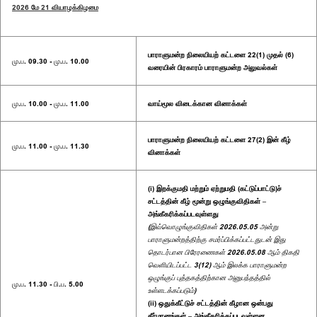
2026 மே 21 வியாழக்கிழமை
பாராளுமன்ற நிலையியற் கட்டளை 22(1) முதல் (6)
மு.ப. 09.30 - மு.ப. 10.00
வரையின் பிரகாரம் பாராளுமன்ற அலுவல்கள்
மு.ப. 10.00 - மு.ப. 11.00
வாய்மூல விடைக்கான வினாக்கள்
பாராளுமன்ற நிலையியற் கட்டளை 27(2) இன் கீழ்
மு.ப. 11.00 - மு.ப. 11.30
வினாக்கள்
(i) இறக்குமதி மற்றும் ஏற்றுமதி (கட்டுப்பாட்டு)ச்
சட்டத்தின் கீழ் மூன்று ஒழுங்குவிதிகள் –
அங்கீகரிக்கப்படவுள்ளது
(இவ்வொழுங்குவிதிகள் 2026.05.05 அன்று
பாராளுமன்றத்திற்கு சமர்ப்பிக்கப்பட்டதுடன் இது
தொடர்பான பிரேரணைகள் 2026.05.08 ஆம் திகதி
வெளியிடப்பட்ட 3(12) ஆம் இலக்க பாராளுமன்ற
ஒழுங்குப் புத்தகத்திற்கான அனுபந்தத்தில்
மு.ப. 11.30 - பி.ப. 5.00
உள்ளடக்கப்படும்)
(ii) ஒதுக்கீட்டுச் சட்டத்தின் கீழான ஒன்பது
தீர்மானங்கள் – அங்கீகரிக்கப்படவுள்ளன