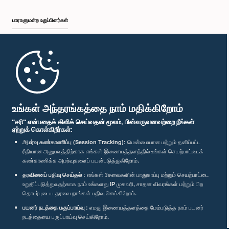
பாராளுமன்ற உறுப்பினர்கள்
முதற்பக்கம்
பாராளுமன்ற கையடக்க செயலி
உங்கள் அந்தரங்கத்தை நாம் மதிக்கிறோம்
"சரி" என்பதைக் கிளிக் செய்வதன் மூலம், பின்வருவனவற்றை நீங்கள்
ஏற்றுக் கொள்கிறீர்கள்:
அமர்வு கண்காணிப்பு (Session Tracking):
மென்மையான மற்றும் தனிப்பட்ட
ரீதியான அனுபவத்திற்காக எங்கள் இணையத்தளத்தில் உங்கள் செயற்பாட்டைக்
எம்மை பின்தொடர்க :
கண்காணிக்க அமர்வுகளைப் பயன்படுத்துகிறோம்.
தரவினைப் பதிவு செய்தல் :
எங்கள் சேவைகளின் பாதுகாப்பு மற்றும் செயற்பாட்டை
விருதுகள்
உறுதிப்படுத்துவதற்காக நாம் உங்களது IP முகவரி, சாதன விவரங்கள் மற்றும் பிற
தொடர்புடைய தரவை நாங்கள் பதிவு செய்கிறோம்.
பயனர் நடத்தை பகுப்பாய்வு :
எமது இணையத்தளத்தை மேம்படுத்த நாம் பயனர்
தனியுரிமைக் கொள்கை
நடத்தையை பகுப்பாய்வு செய்கிறோம்.