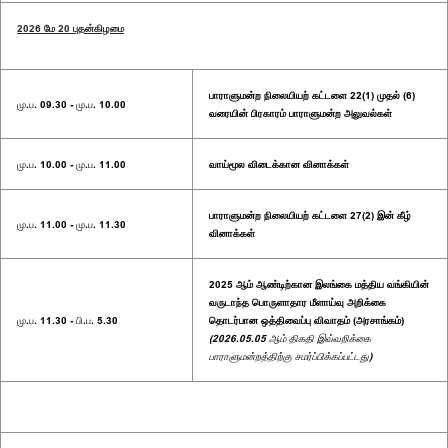
2026 மே 20 புதன்கிழமை
பாராளுமன்ற நிலையியற் கட்டளை 22(1) முதல் (6)
மு.ப. 09.30 - மு.ப. 10.00
வரையின் பிரகாரம் பாராளுமன்ற அலுவல்கள்
மு.ப. 10.00 - மு.ப. 11.00
வாய்மூல விடைக்கான வினாக்கள்
பாராளுமன்ற நிலையியற் கட்டளை 27(2) இன் கீழ்
மு.ப. 11.00 - மு.ப. 11.30
வினாக்கள்
2025 ஆம் ஆண்டிற்கான இலங்கை மத்திய வங்கியின்
வருடாந்த பொருளாதார மீளாய்வு அறிக்கை
மு.ப. 11.30 - பி.ப. 5.30
தொடர்பான ஒத்திவைப்பு விவாதம் (அரசாங்கம்)
(2026.05.05 ஆம் திகதி இவ்வறிக்கை
பாராளுமன்றத்திற்கு சமர்ப்பிக்கப்பட்டது)