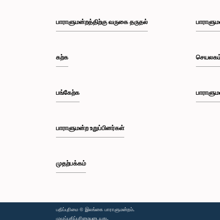
பாராளுமன்றத்திற்கு வருகை தருதல்
பாராளும
கற்க
செயலகம
பங்கேற்க
பாராளும
பாராளுமன்ற உறுப்பினர்கள்
முதற்பக்கம்
பதிப்புரிமை © இலங்கை பாராளுமன்றம்.
முழுப்பதிப்புரிமையுடையது.