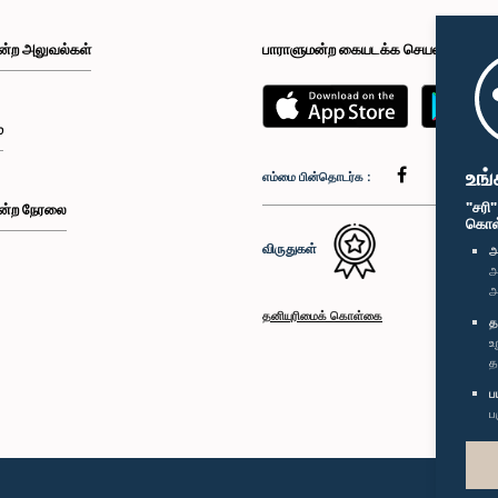
ன்ற அலுவல்கள்
பாராளுமன்ற கையடக்க செயலி
்
உங்
எம்மை பின்தொடர்க :
"சரி
ன்ற நேரலை
கொள்க
விருதுகள்
அ
அ
அ
தனியுரிமைக் கொள்கை
த
உ
த
ப
ப