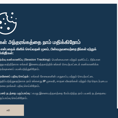
கள் அந்தரங்கத்தை நாம் மதிக்கிறோம்
" என்பதைக் கிளிக் செய்வதன் மூலம், பின்வருவனவற்றை நீங்கள் ஏற்றுக்
ிறீர்கள்:
மர்வு கண்காணிப்பு (Session Tracking):
மென்மையான மற்றும் தனிப்பட்ட ரீதியான
னுபவத்திற்காக எங்கள் இணையத்தளத்தில் உங்கள் செயற்பாட்டைக் கண்காணிக்க
மர்வுகளைப் பயன்படுத்துகிறோம்.
ரவினைப் பதிவு செய்தல் :
எங்கள் சேவைகளின் பாதுகாப்பு மற்றும் செயற்பாட்டை
றுதிப்படுத்துவதற்காக நாம் உங்களது IP முகவரி, சாதன விவரங்கள் மற்றும் பிற தொடர்புடைய
ரவை நாங்கள் பதிவு செய்கிறோம்.
யனர் நடத்தை பகுப்பாய்வு :
எமது இணையத்தளத்தை மேம்படுத்த நாம் பயனர் நடத்தையை
குப்பாய்வு செய்கிறோம்.
சரி
வடிவமைத்து உருவாக்கியது
TekGeeks