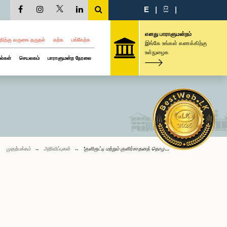
E
|
සි
|
எனது பாராளுமன்றம்
திற்கு வருகை தருதல்
கற்க
பங்கேற்க
இங்கே உங்கள் கணக்கிற்கு
உள்நுழைக
ல்கள்
செயலகம்
பாராளுமன்ற நேரலை
முதற்பக்கம்
அறிவிப்புகள்
'குளிரூட்டி மற்றும் குளிர்சாதனத் தொழ...