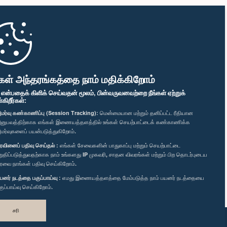
கள் அந்தரங்கத்தை நாம் மதிக்கிறோம்
" என்பதைக் கிளிக் செய்வதன் மூலம், பின்வருவனவற்றை நீங்கள் ஏற்றுக்
ிறீர்கள்:
மர்வு கண்காணிப்பு (Session Tracking):
மென்மையான மற்றும் தனிப்பட்ட ரீதியான
னுபவத்திற்காக எங்கள் இணையத்தளத்தில் உங்கள் செயற்பாட்டைக் கண்காணிக்க
மர்வுகளைப் பயன்படுத்துகிறோம்.
ரவினைப் பதிவு செய்தல் :
எங்கள் சேவைகளின் பாதுகாப்பு மற்றும் செயற்பாட்டை
றுதிப்படுத்துவதற்காக நாம் உங்களது IP முகவரி, சாதன விவரங்கள் மற்றும் பிற தொடர்புடைய
ரவை நாங்கள் பதிவு செய்கிறோம்.
யனர் நடத்தை பகுப்பாய்வு :
எமது இணையத்தளத்தை மேம்படுத்த நாம் பயனர் நடத்தையை
குப்பாய்வு செய்கிறோம்.
சரி
வடிவமைத்து உருவாக்கியது
TekGeeks