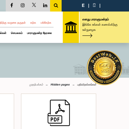
E
|
සි
|
எனது பாராளுமன்றம்
திற்கு வருகை தருதல்
கற்க
பங்கேற்க
இங்கே உங்கள் கணக்கிற்கு
உள்நுழைக
ல்கள்
செயலகம்
பாராளுமன்ற நேரலை
முதற்பக்கம்
Hidden pages
பதிவிறக்கங்கள்