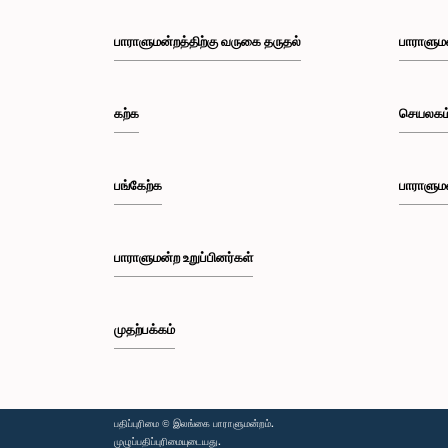
பாராளுமன்றத்திற்கு வருகை தருதல்
பாராளும
கற்க
செயலகம
பங்கேற்க
பாராளும
பாராளுமன்ற உறுப்பினர்கள்
முதற்பக்கம்
பதிப்புரிமை © இலங்கை பாராளுமன்றம்.
முழுப்பதிப்புரிமையுடையது.