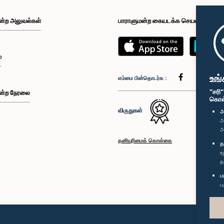
ன்ற அலுவல்கள்
பாராளுமன்ற கையடக்க செயலி
்
உங்
எம்மை பின்தொடர்க :
"சரி
ன்ற நேரலை
கொள்க
விருதுகள்
அ
அ
அ
தனியுரிமைக் கொள்கை
த
உ
த
ப
ப