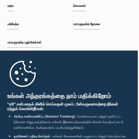
கற்க
செயலகம்
பங்கேற்க
பாராளுமன்ற நேரலை
பாராளுமன்ற உறுப்பினர்கள்
முதற்பக்கம்
பாராளுமன்ற கையடக்க செயலி
உங்கள் அந்தரங்கத்தை நாம் மதிக்கிறோம்
"சரி" என்பதைக் கிளிக் செய்வதன் மூலம், பின்வருவனவற்றை நீங்கள்
ஏற்றுக் கொள்கிறீர்கள்:
அமர்வு கண்காணிப்பு (Session Tracking):
மென்மையான மற்றும் தனிப்பட்ட
ரீதியான அனுபவத்திற்காக எங்கள் இணையத்தளத்தில் உங்கள் செயற்பாட்டைக்
எம்மை பின்தொடர்க :
கண்காணிக்க அமர்வுகளைப் பயன்படுத்துகிறோம்.
தரவினைப் பதிவு செய்தல் :
எங்கள் சேவைகளின் பாதுகாப்பு மற்றும் செயற்பாட்டை