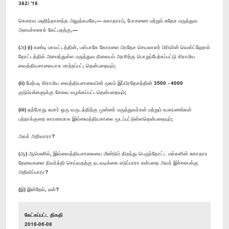
382/ '18
கௌரவ மஹிந்தானந்த அலுத்கமகே,— சுகாதாரம், போசணை மற்றும் சுதேச மருத்துவ
அமைச்சரைக் கேட்பதற்கு,—
(அ) (i) கண்டி மாவட்டத்தின், பஸ்பாகே கோரளை பிரதேச செயலாளர் பிரிவின் வெஸ்ட்ஹோல்
தோட்டத்தில் அமைந்துள்ள மருத்துவ நிலையம் அரசிற்கு பொறுப்பேற்கப்பட்டு கிராமிய
வைத்தியசாலையாக மாற்றப்பட்டதென்பதையும்;
(ii) மேற்படி கிராமிய வைத்தியசாலையின் மூலம் இப்பிரதேசத்தின் 3500 - 4000
குடும்பங்களுக்கு சேவை வழங்கப்பட்டதென்பதையும்;
(iii) தற்போது சுமார் ஒரு வருடத்திற்கு முன்னர் மருத்துவர்கள் மற்றும் உபகரணங்கள்
பற்றாக்குறை காரணமாக இவ்வைத்தியசாலை மூடப்பட்டுள்ளதென்பதையும்;
அவர் அறிவாரா?
(ஆ) ஆமெனில், இவ்வைத்தியசாலையை மீண்டும் திறந்து பெருந்தோட்ட மக்களின் சுகாதார
தேவைகளை நிவர்த்தி செய்வதற்கு நடவடிக்கை எடுப்பாரா என்பதை அவர் இச்சபைக்கு
அறிவிப்பாரா?
(இ) இன்றேல், ஏன்?
கேட்கப்பட்ட திகதி
2018-06-08