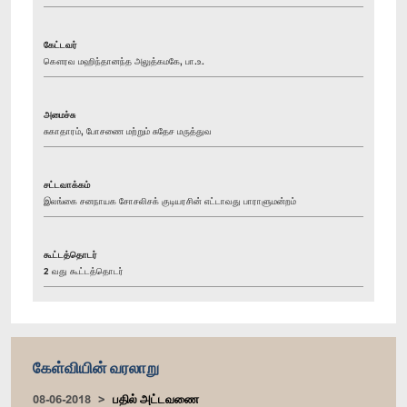
கேட்டவர்
கௌரவ மஹிந்தானந்த அலுத்கமகே, பா.உ.
அமைச்சு
சுகாதாரம், போசணை மற்றும் சுதேச மருத்துவ
சட்டவாக்கம்
இலங்கை சனநாயக சோசலிசக் குடியரசின் எட்டாவது பாராளுமன்றம்
கூட்டத்தொடர்
2 வது கூட்டத்தொடர்
கேள்வியின் வரலாறு
08-06-2018
பதில் அட்டவணை