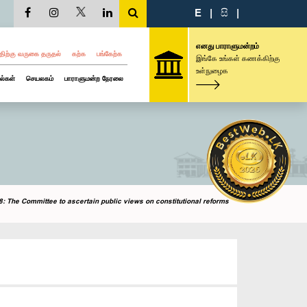
E
|
සි
|
எனது பாராளுமன்றம்
திற்கு வருகை தருதல்
கற்க
பங்கேற்க
இங்கே உங்கள் கணக்கிற்கு
உள்நுழைக
ல்கள்
செயலகம்
பாராளுமன்ற நேரலை
: The Committee to ascertain public views on constitutional reforms