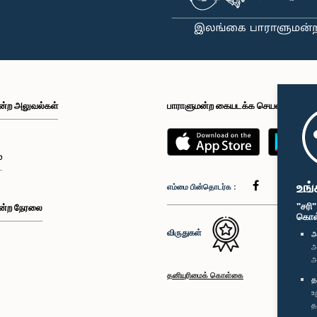
ன்ற அலுவல்கள்
பாராளுமன்ற கையடக்க செயலி
்
உங்
எம்மை பின்தொடர்க :
"சரி
ன்ற நேரலை
கொள்க
விருதுகள்
அ
அ
அ
தனியுரிமைக் கொள்கை
த
உ
த