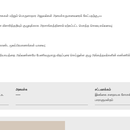
கைகள் மற்றும் பொருளாதார அலுவல்கள் அமைச்சருமானவரைக் கேட்பதற்கு,—
ளை விசாரித்தறியும் குழுவுக்காக அரசாங்கத்தினால் ஏற்கப்பட்ட மொத்த செலவு எவ்வளவு;
ற்கொண்ட மூலப்பிரமாணங்கள் யாவை;
த்தியாயத்தை அவ்வண்ணமே பேணிவருமாறு விதப்புரை செய்துள்ள குழு அங்கத்தவர்களின் எண்ணிக
அமைச்சு
சட்டவாக்கம்
.உ.
----
இலங்கை சனநாயக சோசலிசக
பாராளுமன்றம்