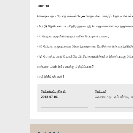
200/ '18
கௌரவ உதய பிரபாத் கம்மன்பில,— பிரதம அமைச்சரும் தேசிய கொள்
(அ) (i) அரசியலமைப்பு சீர்திருத்தம் பற்றி பொதுமக்களின் கருத்துக்க
(ii) மேற்படி குழு அங்கத்தவர்களின் பெயர்கள் யாவை;
(iii) மேற்படி குழுவுக்கான அங்கத்தவர்களை நியமிக்கையில் கருத்தி
(iv) பௌத்த மதம் தொடர்பில் அரசியலமைப்பில் உள்ள இரண்டாவது அ
என்பதை அவர் இச்சபைக்கு அறிவிப்பாரா?
(ஆ) இன்றேல், ஏன்?
கேட்கப்பட்ட திகதி
கேட்டவர்
2018-07-06
கௌரவ உதய கம்மன்பில, பா