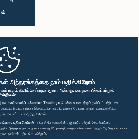
கள் அந்தரங்கத்தை நாம் மதிக்கிறோம்
" என்பதைக் கிளிக் செய்வதன் மூலம், பின்வருவனவற்றை நீங்கள் ஏற்றுக்
ிறீர்கள்:
மர்வு கண்காணிப்பு (Session Tracking):
மென்மையான மற்றும் தனிப்பட்ட ரீதியான
னுபவத்திற்காக எங்கள் இணையத்தளத்தில் உங்கள் செயற்பாட்டைக் கண்காணிக்க
மர்வுகளைப் பயன்படுத்துகிறோம்.
ரவினைப் பதிவு செய்தல் :
எங்கள் சேவைகளின் பாதுகாப்பு மற்றும் செயற்பாட்டை
றுதிப்படுத்துவதற்காக நாம் உங்களது IP முகவரி, சாதன விவரங்கள் மற்றும் பிற தொடர்புடைய
ரவை நாங்கள் பதிவு செய்கிறோம்.