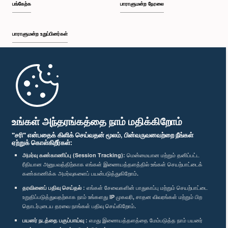
பங்கேற்க
பாராளுமன்ற நேரலை
பாராளுமன்ற உறுப்பினர்கள்
முதற்பக்கம்
பாராளுமன்ற கையடக்க செயலி
உங்கள் அந்தரங்கத்தை நாம் மதிக்கிறோம்
"சரி" என்பதைக் கிளிக் செய்வதன் மூலம், பின்வருவனவற்றை நீங்கள்
ஏற்றுக் கொள்கிறீர்கள்:
அமர்வு கண்காணிப்பு (Session Tracking):
மென்மையான மற்றும் தனிப்பட்ட
ரீதியான அனுபவத்திற்காக எங்கள் இணையத்தளத்தில் உங்கள் செயற்பாட்டைக்
எம்மை பின்தொடர்க :
கண்காணிக்க அமர்வுகளைப் பயன்படுத்துகிறோம்.
தரவினைப் பதிவு செய்தல் :
எங்கள் சேவைகளின் பாதுகாப்பு மற்றும் செயற்பாட்டை
விருதுகள்
உறுதிப்படுத்துவதற்காக நாம் உங்களது IP முகவரி, சாதன விவரங்கள் மற்றும் பிற
தொடர்புடைய தரவை நாங்கள் பதிவு செய்கிறோம்.
பயனர் நடத்தை பகுப்பாய்வு :
எமது இணையத்தளத்தை மேம்படுத்த நாம் பயனர்
தனியுரிமைக் கொள்கை