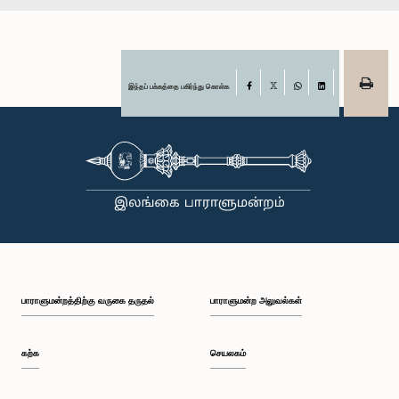
இந்தப் பக்கத்தை பகிர்ந்து கொள்க
Facebook
X
WhatsApp
LinkedIn
பாராளுமன்றத்திற்கு வருகை தருதல்
பாராளுமன்ற அலுவல்கள்
கற்க
செயலகம்