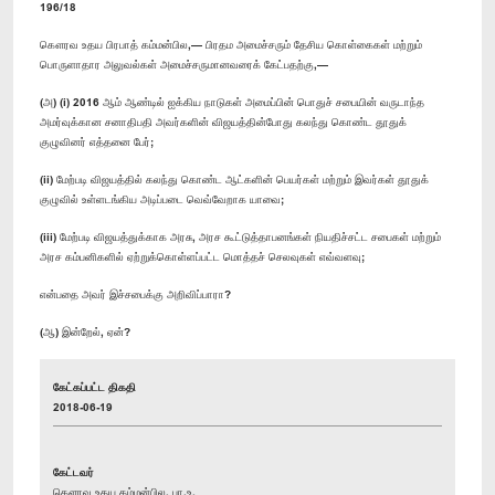
196/18
கௌரவ உதய பிரபாத் கம்மன்பில,— பிரதம அமைச்சரும் தேசிய கொள்கைகள் மற்றும்
பொருளாதார அலுவல்கள் அமைச்சருமானவரைக் கேட்பதற்கு,—
(அ) (i) 2016 ஆம் ஆண்டில் ஐக்கிய நாடுகள் அமைப்பின் பொதுச் சபையின் வருடாந்த
அமர்வுக்கான சனாதிபதி அவர்களின் விஜயத்தின்போது கலந்து கொண்ட தூதுக்
குழுவினர் எத்தனை பேர்;
(ii) மேற்படி விஜயத்தில் கலந்து கொண்ட ஆட்களின் பெயர்கள் மற்றும் இவர்கள் தூதுக்
குழுவில் உள்ளடங்கிய அடிப்படை வெவ்வேறாக யாவை;
(iii) மேற்படி விஜயத்துக்காக அரசு, அரச கூட்டுத்தாபனங்கள் நியதிச்சட்ட சபைகள் மற்றும்
அரச கம்பனிகளில் ஏற்றுக்கொள்ளப்பட்ட மொத்தச் செலவுகள் எவ்வளவு;
என்பதை அவர் இச்சபைக்கு அறிவிப்பாரா?
(ஆ) இன்றேல், ஏன்?
கேட்கப்பட்ட திகதி
2018-06-19
கேட்டவர்
கௌரவ உதய கம்மன்பில, பா.உ.