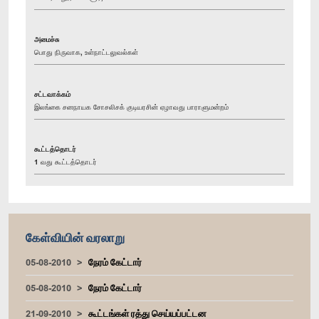
அமைச்சு
பொது நிருவாக, உள்நாட்டலுவல்கள்
சட்டவாக்கம்
இலங்கை சனநாயக சோசலிசக் குடியரசின் ஏழாவது பாராளுமன்றம்
கூட்டத்தொடர்
1 வது கூட்டத்தொடர்
கேள்வியின் வரலாறு
05-08-2010
நேரம் கேட்டார்
05-08-2010
நேரம் கேட்டார்
21-09-2010
கூட்டங்கள் ரத்து செய்யப்பட்டன