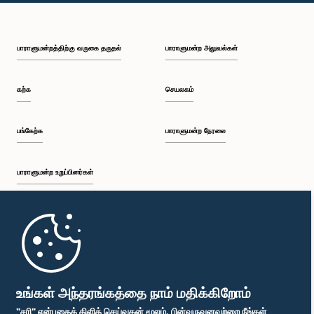
பாராளுமன்றத்திற்கு வருகை தருதல்
பாராளுமன்ற அலுவல்கள்
கற்க
செயலகம்
பங்கேற்க
பாராளுமன்ற நேரலை
பாராளுமன்ற உறுப்பினர்கள்
முதற்பக்கம்
பாராளுமன்ற கையடக்க செயலி
உங்கள் அந்தரங்கத்தை நாம் மதிக்கிறோம்
"சரி" என்பதைக் கிளிக் செய்வதன் மூலம், பின்வருவனவற்றை நீங்கள்