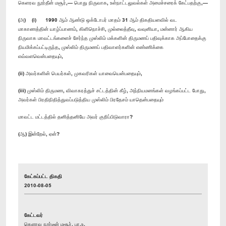
கெளரவ நூர்தீன் மசூர்,— பொது நிருவாக, உள்நாட்டலுவல்கள் அமைச்சரைக் கேட்பதற்கு,—
(அ) (i) 1990 ஆம் ஆண்டு ஒக்டோபர் மாதம் 31 ஆம் திகதியளவில் வட
மாகாணத்தின் யாழ்ப்பாணம், கிளிநொச்சி, முல்லைத்தீவு, வவுனியா, மன்னார் ஆகிய
நிருவாக மாவட்டங்களைச் சேர்ந்த முஸ்லிம் மக்களின் திருமணப் பதிவுக்காக அப்போதைக்கு
நியமிக்கப்பட்டிருந்த, முஸ்லிம் திருமணப் பதிவாளர்களின் எண்ணிக்கை
எவ்வளவென்பதையும்,
(ii) அவர்களின் பெயர்கள், முகவரிகள் யாவையென்பதையும்,
(iii) முஸ்லிம் திருமண, விவாகரத்துச் சட்டத்தின் கீழ், அந்நியமனங்கள் வழங்கப்பட்ட போது,
அவர்கள் பிரதிநிதித்துவப்படுத்திய முஸ்லிம் பிரதேசம் யாதென்பதையும்
மாவட்ட மட்டத்தில் தனித்தனியே அவர் குறிப்பிடுவாரா?
(ஆ) இன்றேல், ஏன்?
கேட்கப்பட்ட திகதி
2010-08-05
கேட்டவர்
கௌரவ நூர்டீன் மசூர், பா.உ.