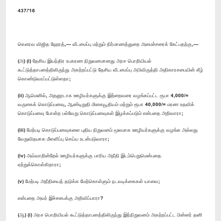
437/'16
​கௌரவ விஜித ஹேரத்,— வீடமைப்பு மற்றும் நிர்மாணத்துறை அமைச்சரைக் கேட்பதற்கு,—
(அ) (i) தேசிய இயந்திர உபகரண நிறுவனமானது அரச பொறியியல்
கூட்டுத்தாபனத்திலிருந்து அகற்றப்பட்டு தேசிய வீடமைப்பு அபிவிருத்தி அதிகாரசபையின் கீழ்
கொண்டுவரப்பட்டுள்ளதா;
(ii) ஆமெனில், அதனூடாக ஊழியர்களுக்கு இற்றைவரை வழங்கப்பட்ட ரூபா 4,000/=
வருகைக் கொடுப்பனவு, ஆண்டிறுதி மிகையூதியம் மற்றும் ரூபா 40,000/= மரண உதவிக்
கொடுப்பனவு போன்ற பல்வேறு கொடுப்பனவுகள் இழக்கப்படும் என்பதை அறிவாரா;
(iii) மேற்படி கொடுப்பனவுகளை புதிய நிறுவனம் மூலமாக ஊழியர்களுக்கு வழங்க அல்லது
வேறுவிதமாக மீளளிப்பு செய்ய உடன்படுவாரா;
(iv) அவ்வாறின்றேல் ஊழியர்களுக்கு பாரிய அநீதி இடம்பெறுமென்பதை
ஏற்றுக்கொள்கிறாரா;
(v) மேற்படி அநீதியைத் தடுக்க மேற்கொள்ளும் நடவடிக்கைகள் யாவை;
என்பதை அவர் இச்சபைக்கு அறிவிப்பாரா?
(ஆ) (i) அரச பொறியியல் கூட்டுத்தாபனத்திலிருந்து இந்நிறுவனம் அகற்றப்பட்ட பின்னர் தனி