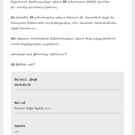
நிறுவனமாகப் பேணிவருவதற்குப் பதிலாக 50 டிப்போக்களாக மீண்டும் ஆரம்பிக்க
திட்டமொன்று தயாரிக்கப்பட்டுள்ளதா;
(ii) ஆமெனில், 50 டிப்போக்களுக்கு புதிதாக மின்சாரம், நீர், தொலைபேசி மற்றும் பிற
செலவுகளை மேற்கொண்டு செயற்படுத்துவதற்கு பாரிய செலவினம் அவசியமென்பதை
ஏற்றுக் கொள்வாரா;
(iii) அத்தகைய செலவினத்தை மேற்கொள்வதற்குப் பதிலாக வேறு மாற்றுவழியின்பால்
கவனம் செலுத்துவதற்கு கருதுகிறாரா;
என்பதையும் அவர் இச்சபைக்கு அறிவிப்பாரா?
(இ) இன்றேல், ஏன்?
கேட்கப்பட்ட திகதி
2016-05-18
கேட்டவர்
கௌரவ விஜித ஹேரத், பா.உ.
அமைச்சு
----