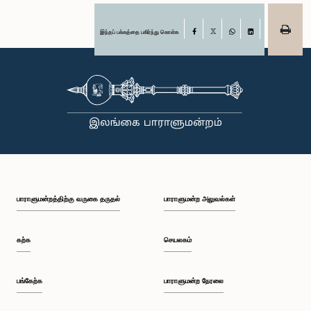
இந்தப் பக்கத்தை பகிர்ந்து கொள்க
Facebook
X
WhatsApp
LinkedIn
பாராளுமன்றத்திற்கு வருகை தருதல்
பாராளுமன்ற அலுவல்கள்
கற்க
செயலகம்
பங்கேற்க
பாராளுமன்ற நேரலை