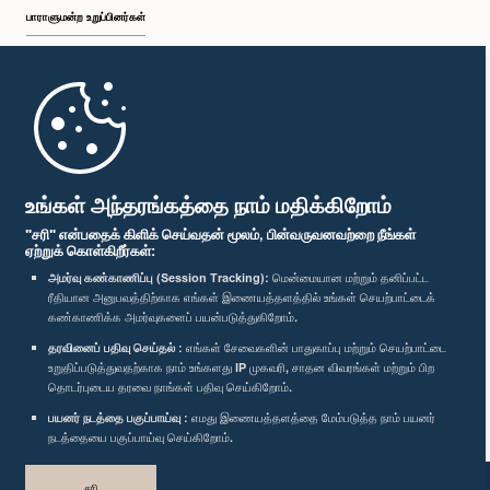
பாராளுமன்ற உறுப்பினர்கள்
முதற்பக்கம்
பாராளுமன்ற கையடக்க செயலி
உங்கள் அந்தரங்கத்தை நாம் மதிக்கிறோம்
"சரி" என்பதைக் கிளிக் செய்வதன் மூலம், பின்வருவனவற்றை நீங்கள்
ஏற்றுக் கொள்கிறீர்கள்:
அமர்வு கண்காணிப்பு (Session Tracking):
மென்மையான மற்றும் தனிப்பட்ட
ரீதியான அனுபவத்திற்காக எங்கள் இணையத்தளத்தில் உங்கள் செயற்பாட்டைக்
எம்மை பின்தொடர்க :
கண்காணிக்க அமர்வுகளைப் பயன்படுத்துகிறோம்.
தரவினைப் பதிவு செய்தல் :
எங்கள் சேவைகளின் பாதுகாப்பு மற்றும் செயற்பாட்டை
விருதுகள்
உறுதிப்படுத்துவதற்காக நாம் உங்களது IP முகவரி, சாதன விவரங்கள் மற்றும் பிற
தொடர்புடைய தரவை நாங்கள் பதிவு செய்கிறோம்.
பயனர் நடத்தை பகுப்பாய்வு :
எமது இணையத்தளத்தை மேம்படுத்த நாம் பயனர்
தனியுரிமைக் கொள்கை
நடத்தையை பகுப்பாய்வு செய்கிறோம்.
பதிப்புரிமை © இலங்கை பாராளுமன்றம்.
சரி