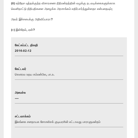
(ii) உத்தேச யுத்தக்குற்ற விசாரணை நீதிமன்றத்தின் வழக்கு நடவடிக்கைகளுக்காக
வெளிநாட்டு நீதிபதிகளை அழைக்க அரசாங்கம் எதிர்பார்த்துள்ளதா என்பதையும்;
அவர் இச்சபைக்கு அறிவிப்பாரா?
(ஈ) இன்றேல், ஏன்?
கேட்கப்பட்ட திகதி
2016-02-12
கேட்டவர்
கௌரவ உதய கம்மன்பில, பா.உ.
அமைச்சு
----
சட்டவாக்கம்
இலங்கை சனநாயக சோசலிசக் குடியரசின் எட்டாவது பாராளுமன்றம்