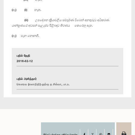
(ඇ) (i) නැත.
(ii) උපදේශන ක්‍රියාවලිය සම්පූර්ණ වීමෙන් අනතුරුව අධිකරණ
යාන්ත්‍රණයේ අවසන් සැලැස්ම පිළිබඳව තීරණය කෙරෙනු ඇත.
(ඈ) පැන නොනඟී.
பதில் தேதி
2016-02-12
பதில் அளித்தார்
கௌரவ (கலாநிதி) ஹர்ஷ த சில்வா, பா.உ.
இந்தப் பக்கத்தை பகிர்ந்து கொள்க
Facebook