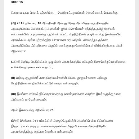
306/ '15
கெளரவ உதய பிரபாத் கம்மன்பில,— வெளிநாட்டலுவல்கள் அமைச்சரைக் கேட்பதற்கு,—
(அ) 2015 நவெம்பர் 10 ஆம் திகதி அல்லது அதை அண்மித்த ஒரு தினத்தில்
அவுஸ்திரேலிய வெளிநாட்டு அமைச்சர் ஜூலி பிசொப்பைச் சந்தித்த தமிழ் தேசியக்
கூட்டமைப்பின் பாராளுமன்ற உறுப்பினர் உட்பட்ட பிரதிநிதிகள் குழுவொன்று இலங்கையில்
அமைக்கப்படவுள்ள யுத்தக்குற்ற விசாரணை நீதிமன்றில் பணியாற்றுவதற்காக
அவுஸ்திரேலிய நீதிபதிகளை அனுப்பி வைக்குமாறு வேண்டுகோள் விடுத்திருப்பதை அவர்
அறிவாரா?
(ஆ) (i) மேற்படி பிரதிநிதிகள் குழுவினர் அரசாங்கத்தில் ஏதேனும் நிறைவேற்றுப் பதவிகளை
வகிக்கின்றார்களா என்பதையும்.;
(ii) மேற்படி குழுவினர் சனாதிபதியவர்களின் விசேட தூதுவர்களாக அல்லது
பிரதிநிதிகளாக நியமிக்கப்பட்டுள்ளனரா என்பதையும்;
(iii) இலங்கை சார்பில் இவ்வாறானதொரு வேண்டுகோளை விடுக்க இவர்களுக்கு உள்ள
அதிகாரம் யாதென்பதையும்;
அவர் இச்சபைக்கு அறிவிப்பாரா?
(இ) (i) இலங்கை அரசாங்கத்தின் அழைப்பேதுமின்றி அவுஸ்திரேலிய நீதிபதிகளை
இந்நாட்டின் வழக்கு நடவடிக்கைகளுக்கென அனுப்பி வைக்க அவுஸ்திரேலிய
அரசாங்கத்திற்கு அதிகாரம் உண்டா என்பதையும்;