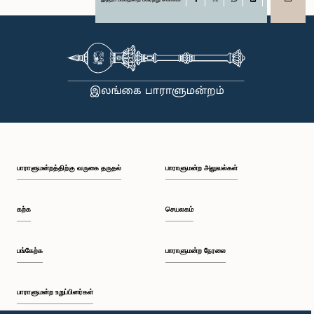
X
WhatsApp
LinkedIn
பாராளுமன்றத்திற்கு வருகை தருதல்
பாராளுமன்ற அலுவல்கள்
கற்க
செயலகம்
பங்கேற்க
பாராளுமன்ற நேரலை
பாராளுமன்ற உறுப்பினர்கள்