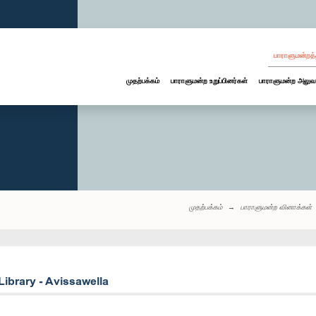
பாராளுமன்றத்
முதற்பக்கம்
பாராளுமன்ற உறுப்பினர்கள்
பாராளுமன்ற அலுவ
முதற்பக்கம்
பாராளுமன்ற வினாக்கள்
ibrary - Avissawella