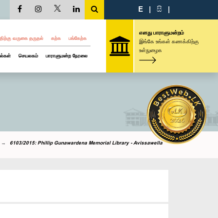
E
|
සි
|
எனது பாராளுமன்றம்
திற்கு வருகை தருதல்
கற்க
பங்கேற்க
இங்கே உங்கள் கணக்கிற்கு
உள்நுழைக
ல்கள்
செயலகம்
பாராளுமன்ற நேரலை
6103/2015: Phillip Gunawardena Memorial Library - Avissawella