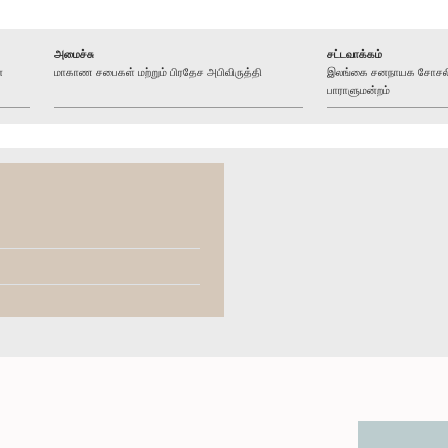
அமைச்சு
சட்டவாக்கம்
ன
மாகாண சபைகள் மற்றும் பிரதேச அபிவிருத்தி
இலங்கை சனநாயக சோசலிச
பாராளுமன்றம்