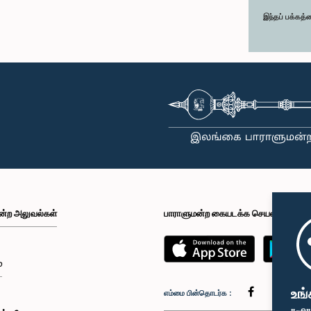
இந்தப் பக்கத்
ன்ற அலுவல்கள்
பாராளுமன்ற கையடக்க செயலி
்
உங்
எம்மை பின்தொடர்க :