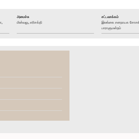
அமைச்சு
சட்டவாக்கம்
ா,
மின்வலு, எரிசக்தி
இலங்கை சனநாயக சோசலிச
பாராளுமன்றம்