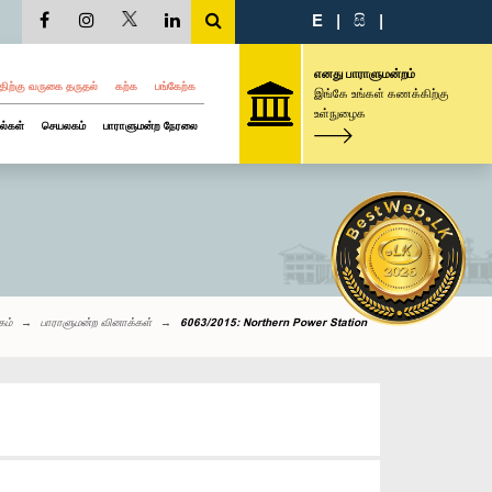
E
|
සි
|
எனது பாராளுமன்றம்
திற்கு வருகை தருதல்
கற்க
பங்கேற்க
இங்கே உங்கள் கணக்கிற்கு
உள்நுழைக
ல்கள்
செயலகம்
பாராளுமன்ற நேரலை
கம்
பாராளுமன்ற வினாக்கள்
6063/2015: Northern Power Station