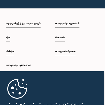
பாராளுமன்றத்திற்கு வருகை தருதல்
பாராளுமன்ற அலுவல்கள்
கற்க
செயலகம்
பங்கேற்க
பாராளுமன்ற நேரலை
பாராளுமன்ற உறுப்பினர்கள்
முதற்பக்கம்
பாராளுமன்ற கையடக்க செயலி