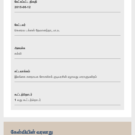
கேட்கப்பட்ட திகதி
2015-06-12
கேட்டவர்
கௌரவ டக்ளஸ் தேவானந்தா, பா.உ.
அமைச்சு
கல்வி
சட்டவாக்கம்
இலங்கை சனநாயக சோசலிசக் குடியரசின் ஏழாவது பாராளுமன்றம்
கூட்டத்தொடர்
1 வது கூட்டத்தொடர்
கேள்வியின் வரலாறு